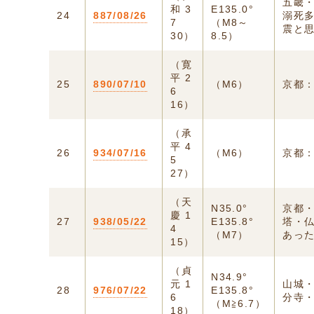
五畿
和 3
E135.0°
24
887/08/26
溺死
7
（M8～
震と思
30）
8.5）
（寛
平 2
25
890/07/10
（M6）
京都
6
16）
（承
平 4
26
934/07/16
（M6）
京都
5
27）
（天
N35.0°
京都
慶 1
27
938/05/22
E135.8°
塔・
4
（M7）
あっ
15）
（貞
N34.9°
元 1
山城
28
976/07/22
E135.8°
6
分寺
（M≧6.7）
18）