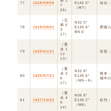
和 2
77
1616/09/09
E142.0°
仙台
7
（M7）
28）
（元
N32.5°
和 5
78
1619/05/01
E130.6°
肥後
3
M6.0
17）
（寛
永 1
79
1625/01/21
安芸
12
13）
（寛
N32.8°
永 2
熊本
80
1625/07/21
E130.6°
6
城中の
（M5～6）
17）
（寛
N36.6°
永 4
81
1627/10/22
E138.2°
松代：
9
（M6）
14）