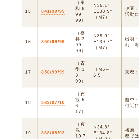
（承
N35.1°
和 8
伊豆
15
841/99/99
E138.9°
99
活動
（M7）
99）
（嘉
N39.0°
祥 3
出羽
16
850/99/99
E139.7°
99
れ、海
（M7）
99）
（斉
衡 3
（M6～
17
856/99/99
京都
3
6.5）
99）
（貞
観 5
越中
18
863/07/10
6
付近
17）
（貞
N34.8°
観
播磨
19
868/08/03
E134.8°
10 7
都で
（M≧7）