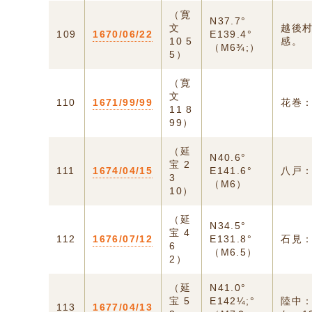
（寛
N37.7°
文
越後村
109
1670/06/22
E139.4°
10 5
感。
（M6¾;）
5）
（寛
文
110
1671/99/99
花巻：
11 8
99）
（延
N40.6°
宝 2
111
1674/04/15
E141.6°
八戸
3
（M6）
10）
（延
N34.5°
宝 4
112
1676/07/12
E131.8°
石見：
6
（M6.5）
2）
（延
N41.0°
宝 5
E142¼;°
陸中：
113
1677/04/13