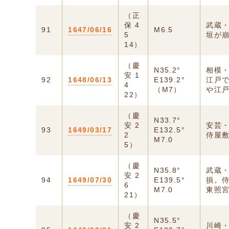
（正
保 4
武蔵
91
1647/06/16
M6.5
5
垣が
14）
（慶
N35.2°
相模
安 1
92
1648/06/13
E139.2°
江戸
4
（M7）
や江
22）
（慶
N33.7°
安 2
安芸
93
1649/03/17
E132.5°
2
侍屋
M7.0
5）
（慶
N35.8°
武蔵・
安 2
94
1649/07/30
E139.5°
損。
6
M7.0
東照宮
21）
（慶
N35.5°
安 2
川崎・