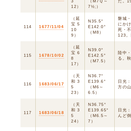
3
（M7Ｑ～
た。1
12）
7½;）
（延
磐城
N35.5°
宝 5
にか
114
1677/11/04
E142.0°
10
死・不
（M8）
9）
123
（延
N39.0°
宝 6
陸中
115
1678/10/02
E142.5°
8
る。
（M7.5）
17）
（天
N36.7°
和 3
E139.6°
日光
116
1683/06/17
5
（M6～
方の
23）
6.5）
（天
N36.75°
和 3
E139.65°
日光
117
1683/06/18
5
（M6.5～
んど倒
24）
7）