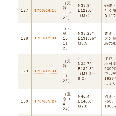
（元
N33.9°
壱岐・
禄
127
1700/04/15
E129.6°
とく
13 2
（M7）
など
26）
（元
禄
N33.25°
豊後：
1703/12/31
128
16
E131.35°
大分領
11
M6.5
馬の
23）
江戸
（元
N34.7°
小田原
禄
E139.8°
230
129
1703/12/31
16
（M7.9～
でも
11
8.2）
192
23）
はより
（宝
N40.4°
羽後・
永 1
130
1704/05/27
E140.0°
758
4
M7.0
190
24）