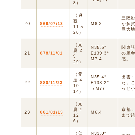
8）
（貞
三陸
観
20
869/07/13
M8.3
が多
11 5
巨大
26）
（元
N35.5°
関東
慶 2
21
878/11/01
E139.3°
の屋
9
M7.4
感。
29）
（元
N35.4°
出雲：
慶 4
22
880/11/23
E133.2°
た。
10
（M7）
っと
14）
（元
慶 4
京都
23
881/01/13
M6.4
12
まで
6）
（仁
N33.0°