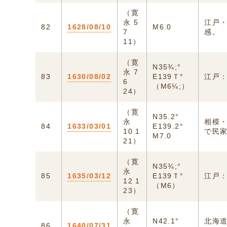
（寛
永 5
江戸
82
1628/08/10
M6.0
7
感。
11）
（寛
N35¾;°
永 7
83
1630/08/02
E139Ｔ°
江戸
6
（M6¼;）
24）
（寛
N35.2°
永
相模
84
1633/03/01
E139.2°
10 1
で民家
M7.0
21）
（寛
N35¾;°
永
85
1635/03/12
E139Ｔ°
江戸
12 1
（M6）
23）
（寛
永
N42.1°
北海道
86
1640/07/31