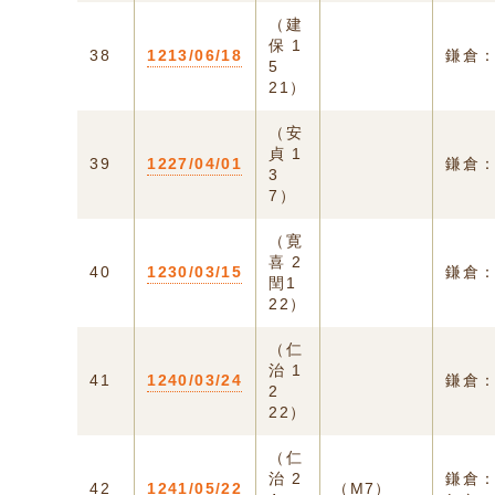
（建
保 1
38
1213/06/18
鎌倉
5
21）
（安
貞 1
39
1227/04/01
鎌倉
3
7）
（寛
喜 2
40
1230/03/15
鎌倉
閏1
22）
（仁
治 1
41
1240/03/24
鎌倉
2
22）
（仁
治 2
鎌倉
42
1241/05/22
（M7）