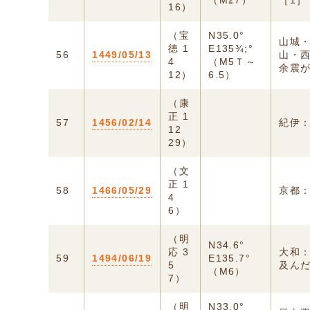
（M≧7）
［1］
16）
（宝
N35.0°
山城
徳 1
E135¾;°
56
1449/05/13
山・
4
（M5Ｔ～
余震が
12）
6.5）
（康
正 1
57
1456/02/14
紀伊
12
29）
（文
正 1
58
1466/05/29
京都
4
6）
（明
N34.6°
応 3
大和
59
1494/06/19
E135.7°
5
及ん
（M6）
7）
（明
N33.0°