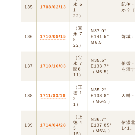
永 5
紀伊
135
1708/02/13
1
か？［
22）
（宝
N37.0°
永 7
136
1710/09/15
E141.5°
磐城
8
M6.5
22）
（宝
N35.5°
永 7
伯耆
137
1710/10/03
E133.7°
閏8
を潰
（M6.5）
11）
（正
N35.2°
徳 1
138
1711/03/19
E133.8°
因幡・
2
（M6¼;）
1）
（正
N36.7°
徳 4
信濃北
139
1714/04/28
E137.85°
3
141
（M6¼;）
15）