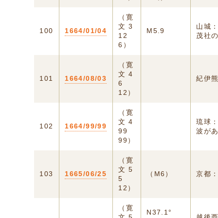
（寛
文 3
山城
100
1664/01/04
M5.9
12
茂社
6）
（寛
文 4
101
1664/08/03
紀伊
6
12）
（寛
文 4
琉球
102
1664/99/99
99
波があ
99）
（寛
文 5
103
1665/06/25
（M6）
京都：
5
12）
（寛
N37.1°
文 5
越後西