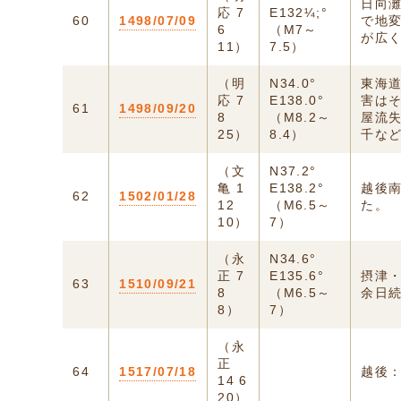
日向
応 7
E132¼;°
60
1498/07/09
で地
6
（M7～
が広
11）
7.5）
（明
N34.0°
東海
応 7
E138.0°
害は
61
1498/09/20
8
（M8.2～
屋流失
25）
8.4）
千な
（文
N37.2°
亀 1
E138.2°
越後
62
1502/01/28
12
（M6.5～
た。
10）
7）
（永
N34.6°
正 7
E135.6°
摂津
63
1510/09/21
8
（M6.5～
余日
8）
7）
（永
正
64
1517/07/18
越後
14 6
20）