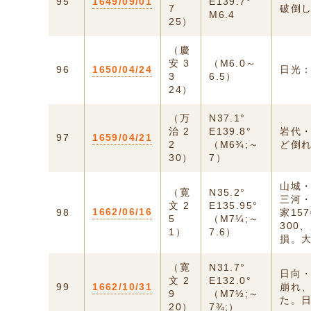
95
1649/09/01
E139.7°
7
破倒
M6.4
25）
（慶
安 3
（M6.0～
96
1650/04/24
日光
3
6.5）
24）
（万
N37.1°
治 2
E139.8°
岩代・
97
1659/04/21
2
（M6¾;～
ど倒
30）
7）
山城
（寛
N35.2°
三河
文 2
E135.95°
1662/06/16
98
家15
5
（M7¼;～
300
1）
7.6）
損。
（寛
N31.7°
日向
文 2
E132.0°
99
1662/10/31
崩れ、
9
（M7½;～
た。
20）
7¾;）