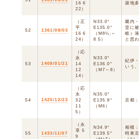
16 6
築地
22）
（正
N33.0°
畿内
平
E135.0°
堂に
52
1361/08/03
16 6
（M8¼;～
岐）湊
24）
8.5）
と思わ
（応
永
N33.0°
紀伊
1408/01/21
53
14
E136.0°
いう
12
（M7～8）
14）
（応
永
N35.0°
1425/12/23
54
32
E135.8°
京都
11
（M6）
5）
（永
N34.9°
相模
享 5
55
1433/11/07
E139.5°
時東
9