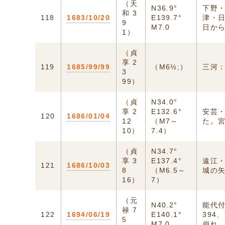
（天
N36.9°
下野
和 3
118
1683/10/20
E139.7°
津・日
9
M7.0
日から
1）
（貞
享 2
119
1685/99/99
（M6½;）
三河
3
99）
（貞
N34.0°
享 2
E132.6°
安芸
120
1686/01/04
12
（M7～
た。
10）
7.4）
（貞
N34.7°
享 3
E137.4°
遠江
121
1686/10/03
8
（M6.5～
城の
16）
7）
（元
N40.2°
能代
禄 7
122
1694/06/19
E140.1°
394
5
M7.0
崩れ