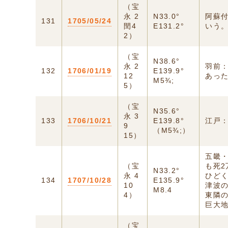
（宝
永 2
N33.0°
阿蘇
131
1705/05/24
閏4
E131.2°
いう
2）
（宝
N38.6°
永 2
羽前
132
1706/01/19
E139.9°
12
あっ
M5¾;
5）
（宝
N35.6°
永 3
133
1706/10/21
E139.8°
江戸
9
（M5¾;）
15）
五畿
（宝
も死2
N33.2°
永 4
ひど
134
1707/10/28
E135.9°
10
津波
M8.4
4）
東隣の
巨大
（宝