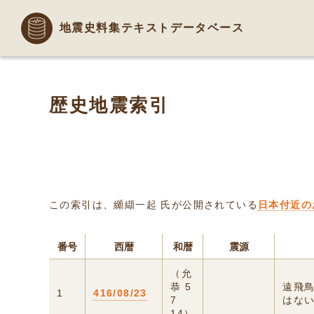
地震史料集テキストデータベース
歴史地震索引
この索引は、纐纈一起 氏が公開されている
日本付近の
番号
西暦
和暦
震源
（允
恭 5
遠飛
1
416/08/23
7
はな
14）