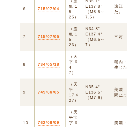
（霊
N35.1°
亀 1
E137.8°
遠江：
6
715/07/04
5
（M6.5～
た。
25）
7.5）
（霊
N34.8°
亀 1
E137.4°
7
715/07/05
三河：
5
（M6.5～
26）
7）
（天
平 6
畿内
8
734/05/18
4
生じ
7）
（天
N35.4°
平
美濃
9
745/06/05
E136.5°
17 4
間止
（M7.9）
27）
（天
平宝
762/06/09
10
字 6
美濃