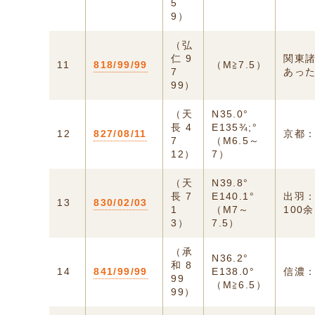
5
9）
（弘
仁 9
関東
11
818/99/99
（M≧7.5）
7
あっ
99）
（天
N35.0°
長 4
E135¾;°
12
827/08/11
京都
7
（M6.5～
12）
7）
（天
N39.8°
長 7
E140.1°
出羽
13
830/02/03
1
（M7～
100
3）
7.5）
（承
N36.2°
和 8
14
841/99/99
E138.0°
信濃：
99
（M≧6.5）
99）