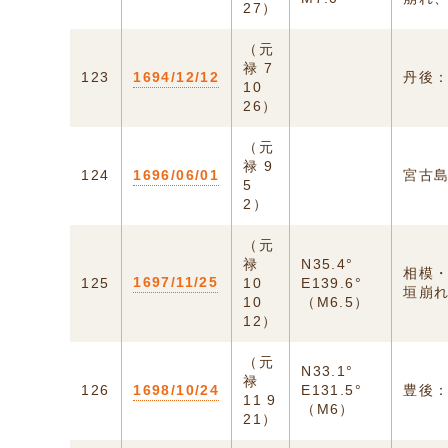
27）
（元
禄 7
123
1694/12/12
丹後
10
26）
（元
禄 9
124
1696/06/01
宮古
5
2）
（元
禄
N35.4°
相模
1697/11/25
125
10
E139.6°
垣崩
10
（M6.5）
12）
（元
N33.1°
禄
126
1698/10/24
E131.5°
豊後
11 9
（M6）
21）