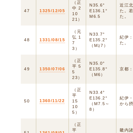
（正
N35.6°
近江
中 2
47
1325/12/05
E136.1°
た。
10
M6.5
た。
21）
（元
N33.7°
弘 1
紀伊
48
1331/08/15
E135.2°
7
た。
（M≧7）
3）
（正
N35.0°
平 5
49
1350/07/06
E135.8°
京都
5
（M6）
23）
（正
N33.4°
平
E136.2°
紀伊・
1360/11/22
50
15
（M7.5～
から
10
8）
5）
（正
平
畿内
51
1361/08/01