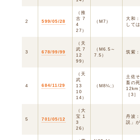
（推
古 7
大和
2
599/05/28
（M7）
4
して
27）
（天
武 7
（M6.5～
3
678/99/99
筑紫
12
7.5）
99）
（天
土佐
武
畜の
684/11/29
4
13
（M8¼;）
12k
10
［3］
14）
（大
宝 1
丹波
5
701/05/12
3
説」
26）