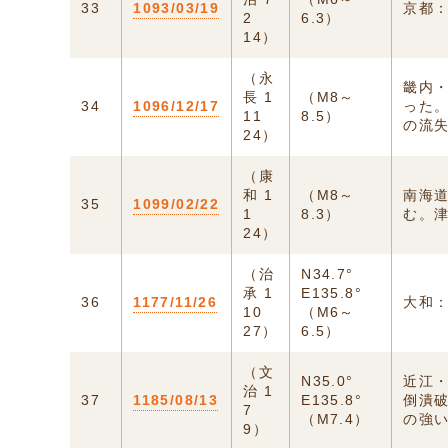
33
1093/03/19
京都
2
6.3）
14）
（永
畿内
長 1
（M8～
34
1096/12/17
った
11
8.5）
の流失
24）
（康
和 1
（M8～
南海
35
1099/02/22
1
8.3）
む。
24）
（治
N34.7°
承 1
E135.8°
36
1177/11/26
大和
10
（M6～
27）
6.5）
（文
N35.0°
近江
治 1
37
1185/08/13
E135.8°
倒潰破
7
（M7.4）
の強
9）