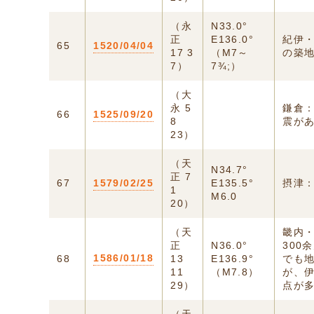
（永
N33.0°
正
E136.0°
紀伊
65
1520/04/04
17 3
（M7～
の築
7）
7¾;）
（大
永 5
鎌倉
66
1525/09/20
8
震が
23）
（天
N34.7°
正 7
67
1579/02/25
E135.5°
摂津
1
M6.0
20）
（天
畿内
正
N36.0°
300
1586/01/18
68
13
E136.9°
でも
11
（M7.8）
が、
29）
点が