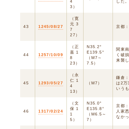
4
した。
3）
（寛
元 3
43
1245/08/27
京都
7
27）
（正
N35.2°
関東
嘉 1
E139.5°
44
1257/10/09
く破
8
（M7～
来襲
23）
7.5）
（永
鎌倉
仁 1
45
1293/05/27
（M7）
は2
4
いう
13）
（文
N35.0°
京都
保 1
E135.8°
46
1317/02/24
人家
1
（M6.5～
なか
5）
7）