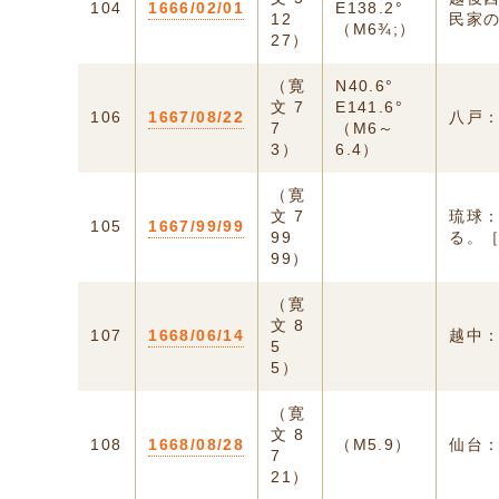
104
1666/02/01
E138.2°
12
民家の
（M6¾;）
27）
（寛
N40.6°
文 7
E141.6°
106
1667/08/22
八戸
7
（M6～
3）
6.4）
（寛
文 7
琉球：
105
1667/99/99
99
る。［
99）
（寛
文 8
107
1668/06/14
越中
5
5）
（寛
文 8
108
1668/08/28
（M5.9）
仙台
7
21）