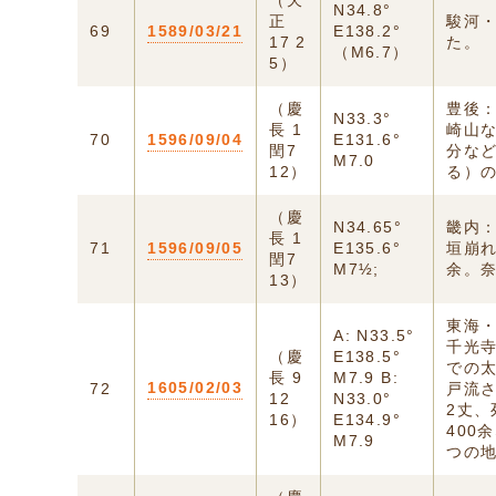
（天
N34.8°
正
駿河
69
1589/03/21
E138.2°
17 2
た。
（M6.7）
5）
（慶
豊後：
N33.3°
長 1
崎山
70
1596/09/04
E131.6°
閏7
分な
M7.0
12）
る）の
（慶
N34.65°
畿内
長 1
71
1596/09/05
E135.6°
垣崩れ
閏7
M7½;
余。
13）
東海
A: N33.5°
千光
（慶
E138.5°
での太
長 9
M7.9 B:
1605/02/03
72
戸流さ
12
N33.0°
2丈、
16）
E134.9°
400
M7.9
つの