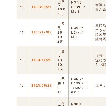
（慶
N37.6°
長
会津：
73
1611/09/27
E139.8°
16 8
れが会
M6.9
21）
（慶
三陸
長
N39.0°
大きか
1611/12/02
74
16
E144.4°
陸沿岸
10
M8.1
陸地
28）
（慶
長
従来
1614/11/26
75
19
源に
10
2、傷
25）
（元
N35.7°
和 1
E139.7°
76
1615/06/26
江戸
6
（M6¼;～
1）
6¾;）
（元
N38.1°