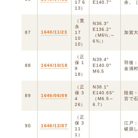
17 6
E140.7°
余。［
13）
（寛
N36.3°
永
E136.2°
1640/11/23
87
17
加賀
（M6¼;～
10
6¾;）
10）
（正
N39.4°
保 1
羽後
88
1644/10/18
E140.0°
9
金浦
M6.5
18）
（正
N38.1°
保 3
E140.65°
陸前
89
1646/06/09
4
（M6.5～
宮で
26）
6.7）
（正
保 3
江戸
90
1646/12/07
11
破損
1）