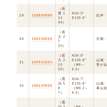
（長
暦 1
N34.3°
29
1038/99/99
紀伊
12
E135.6°
99）
（長
久 2
30
1041/08/25
京都
7
20）
（延
N34.8°
久 2
E135.8°
山城
31
1070/12/01
10
（M6～
害が
20）
6.5）
（寛
N34.7°
治 5
E135.8°
山城
32
1091/09/28
8
（M6.2～
峯山
7）
6.5）
（寛
治 7
（M6～