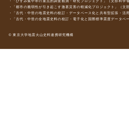
「ひずみ集中帯の重点的調査観測・研究プロジェクト」（文部科学省
「都市の脆弱性が引き起こす激甚災害の軽減化プロジェクト」（文部
「古代・中世の地震史料の校訂・データベース化と共有型拡張・活用シス
「古代・中世の全地震史料の校訂・電子化と国際標準震度データベース構
© 東京大学地震火山史料連携研究機構