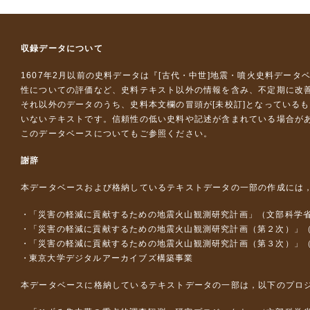
収録データについて
1607年2月以前の史料データは『
[古代・中世]地震・噴火史料データ
性についての評価など、史料テキスト以外の情報を含み、不定期に改
それ以外のデータのうち、史料本文欄の冒頭が[未校訂]となっている
いないテキストです。信頼性の低い史料や記述が含まれている場合が
このデータベースについて
もご参照ください。
謝辞
本データベースおよび格納しているテキストデータの一部の作成には
「災害の軽減に貢献するための地震火山観測研究計画」（文部科学
「災害の軽減に貢献するための地震火山観測研究計画（第２次）」
「災害の軽減に貢献するための地震火山観測研究計画（第３次）」
東京大学デジタルアーカイブズ構築事業
本データベースに格納しているテキストデータの一部は，以下のプロ