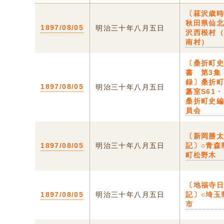
〔菻沢歳時
秋田県仙
1897/08/05
明治三十年八月五日
沢西根村
南村）
〔桑折町
書 第3集
録〕桑折
1897/08/05
明治三十年八月五日
纂室S61・
桑折町史
員会
〔新岡勝
1897/08/05
明治三十年八月五日
記〕○青森
町松野木
〔地福寺
1897/08/05
明治三十年八月五日
記〕○埼玉
市