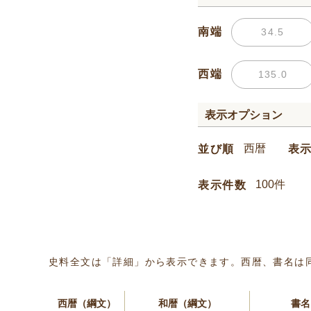
南端
西端
表示オプション
並び順
表
表示件数
史料全文は「詳細」から表示できます。西暦、書名は
西暦（綱文）
和暦（綱文）
書名