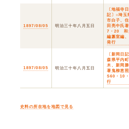
〔地福寺
記〕○埼玉
市白子、
1897/08/05
明治三十年八月五日
田亮中氏著
7・20 
編纂室編
発行
〔新岡日記
森県平内
木、新岡
1897/08/05
明治三十年八月五日
著鬼柳恵
S60・10
行
史料の所在地を地図で見る