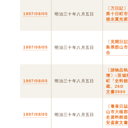
〔万日記〕
1897/08/05
県十日町
明治三十年八月五日
徳永重光
〔見聞日記
1897/08/05
島県郡山
明治三十年八月五日
合
〔諸物品
簿〕○茨城
1897/08/05
明治三十年八月五日
町「史料
蔵、26D
文書3984
〔養蚕日誌
山市大槻
1897/08/05
明治三十年八月五日
史資料館
安斎家文書