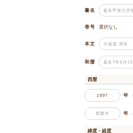
書名
巻号
本文
和暦
西暦
年
年
緯度・経度