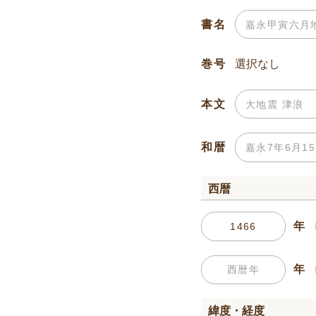
書名
巻号
本文
和暦
西暦
年
年
緯度・経度