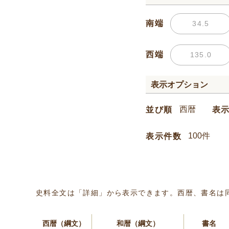
南端
西端
表示オプション
並び順
表
表示件数
史料全文は「詳細」から表示できます。西暦、書名は
西暦（綱文）
和暦（綱文）
書名