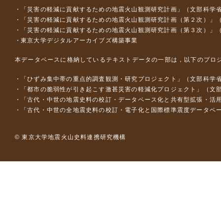
「災害の軽減に貢献するための地震火山観測研究計画」（文部科学
「災害の軽減に貢献するための地震火山観測研究計画（第２次）」
「災害の軽減に貢献するための地震火山観測研究計画（第３次）」
東京大学デジタルアーカイブズ構築事業
本データベースに格納しているテキストデータの一部は，以下のプロ
「ひずみ集中帯の重点的調査観測・研究プロジェクト」（文部科学省
「都市の脆弱性が引き起こす激甚災害の軽減化プロジェクト」（文部
「古代・中世の地震史料の校訂・データベース化と共有型拡張・活用シス
「古代・中世の全地震史料の校訂・電子化と国際標準震度データベース構
© 東京大学地震火山史料連携研究機構