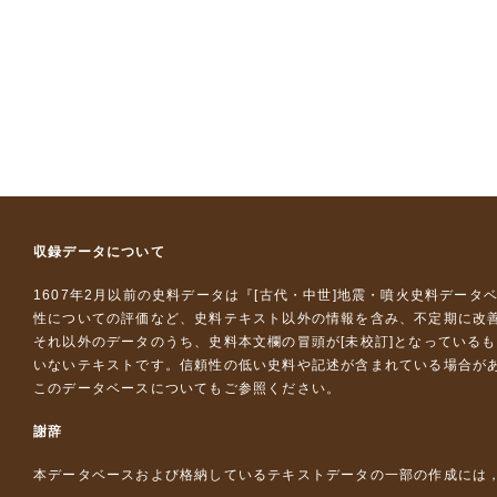
収録データについて
1607年2月以前の史料データは『
[古代・中世]地震・噴火史料データ
性についての評価など、史料テキスト以外の情報を含み、不定期に改
それ以外のデータのうち、史料本文欄の冒頭が[未校訂]となっている
いないテキストです。信頼性の低い史料や記述が含まれている場合が
このデータベースについて
もご参照ください。
謝辞
本データベースおよび格納しているテキストデータの一部の作成には