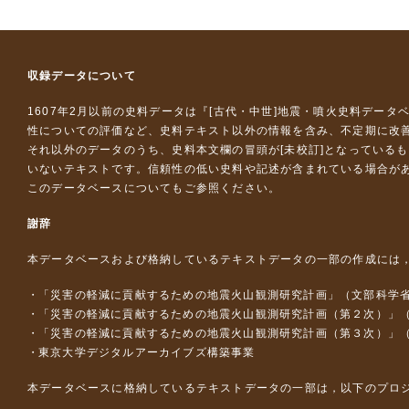
収録データについて
1607年2月以前の史料データは『
[古代・中世]地震・噴火史料データ
性についての評価など、史料テキスト以外の情報を含み、不定期に改
それ以外のデータのうち、史料本文欄の冒頭が[未校訂]となっている
いないテキストです。信頼性の低い史料や記述が含まれている場合が
このデータベースについて
もご参照ください。
謝辞
本データベースおよび格納しているテキストデータの一部の作成には
「災害の軽減に貢献するための地震火山観測研究計画」（文部科学
「災害の軽減に貢献するための地震火山観測研究計画（第２次）」
「災害の軽減に貢献するための地震火山観測研究計画（第３次）」
東京大学デジタルアーカイブズ構築事業
本データベースに格納しているテキストデータの一部は，以下のプロ