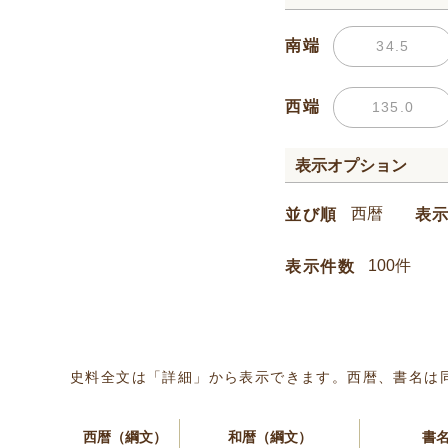
南端
西端
表示オプション
並び順
表
表示件数
史料全文は「詳細」から表示できます。西暦、書名は
西暦（綱文）
和暦（綱文）
書