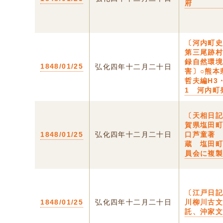
府
〔河内町
第三尾跡
録自然環
1848/01/25
弘化四年十二月二十日
害〕○熊本
哲夫編H3
1 河内町
〔天相日記
賀県塩田
1848/01/25
弘化四年十二月二十日
口芦童著
蔵 塩田
員会に複
〔江戸日記
1848/01/25
弘化四年十二月二十日
川柳川古
託、沖家文