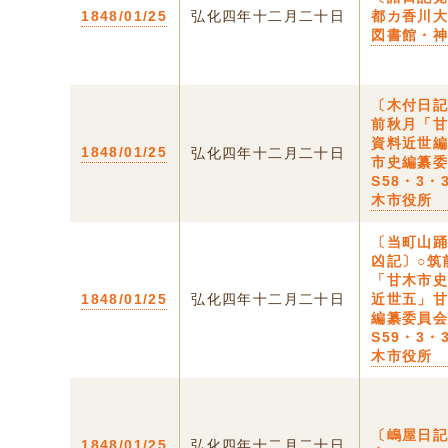
1848/01/25
弘化四年十二月二十日
都カ香川
図書館・
〔木付日記
前秋月「
資料近世
1848/01/25
弘化四年十二月二十日
市史編纂
S58・3・
木市役所
〔当町山
凶記〕○筑
「甘木市
1848/01/25
弘化四年十二月二十日
近世五」
編纂委員
S59・3・
木市役所
〔嶋屋日記
1848/01/25
弘化四年十二月二十日