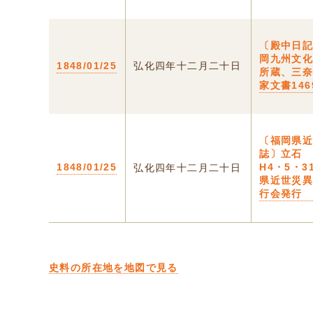
〔殿中日記
岡九州文
1848/01/25
弘化四年十二月二十日
所蔵、三
家文書146
〔福岡県
誌〕立石
1848/01/25
H4・5・3
弘化四年十二月二十日
県近世災
行会発行
史料の所在地を地図で見る