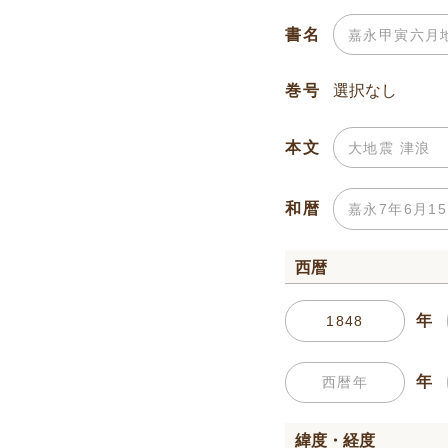
書名
巻号
本文
和暦
西暦
年
年
緯度・経度