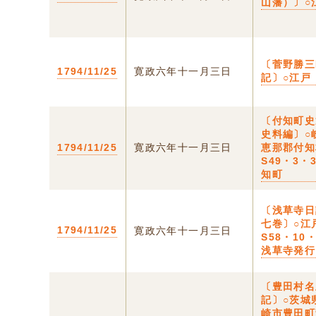
山藩）〕○
〔菅野勝三
1794/11/25
寛政六年十一月三日
記〕○江戸
〔付知町史
史料編〕○
1794/11/25
寛政六年十一月三日
恵那郡付知
S49・3・
知町
〔浅草寺日
七巻〕○江
1794/11/25
寛政六年十一月三日
S58・10
浅草寺発行
〔豊田村名
記〕○茨城
崎市豊田町