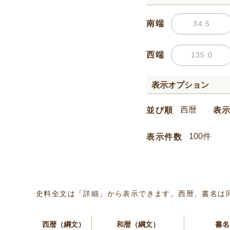
南端
西端
表示オプション
並び順
表
表示件数
史料全文は「詳細」から表示できます。西暦、書名は
西暦（綱文）
和暦（綱文）
書名