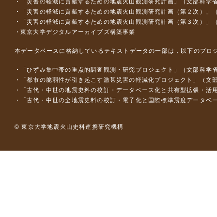
「災害の軽減に貢献するための地震火山観測研究計画」（文部科学
「災害の軽減に貢献するための地震火山観測研究計画（第２次）」
「災害の軽減に貢献するための地震火山観測研究計画（第３次）」
東京大学デジタルアーカイブズ構築事業
本データベースに格納しているテキストデータの一部は，以下のプロ
「ひずみ集中帯の重点的調査観測・研究プロジェクト」（文部科学省
「都市の脆弱性が引き起こす激甚災害の軽減化プロジェクト」（文部
「古代・中世の地震史料の校訂・データベース化と共有型拡張・活用シス
「古代・中世の全地震史料の校訂・電子化と国際標準震度データベース構
© 東京大学地震火山史料連携研究機構