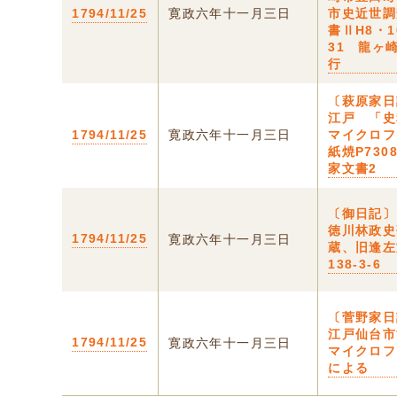
1794/11/25
寛政六年十一月三日
市史近世調
書ⅡH8・1
31 龍ヶ
行
〔萩原家日
江戸 「史
1794/11/25
寛政六年十一月三日
マイクロフ
紙焼P730
家文書2
〔御日記〕
徳川林政史
1794/11/25
寛政六年十一月三日
蔵、旧逢左
138-3-6
〔菅野家日
江戸仙台市
1794/11/25
寛政六年十一月三日
マイクロフ
による