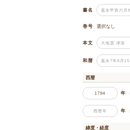
書名
巻号
本文
和暦
西暦
年
年
緯度・経度