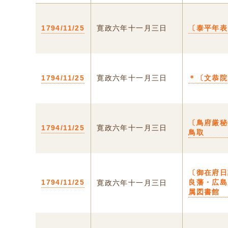
1794/11/25
寛政六年十一月三日
〔泰平年表
1794/11/25
寛政六年十一月三日
＊〔文恭院
〔鳥府厳秘
1794/11/25
寛政六年十一月三日
鳥取
〔御在府日
1794/11/25
良藩・広島
寛政六年十一月三日
属図書館