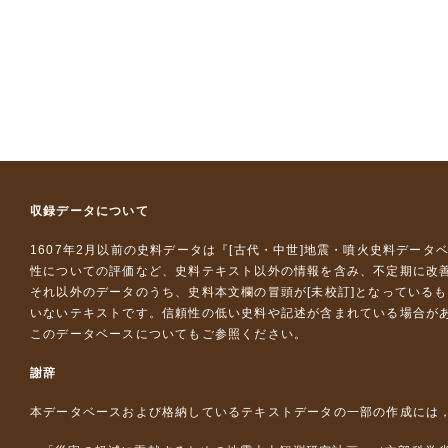
収録データについて
1607年2月以前の史料データは『
[古代・中世]地震・噴火史料データ
性についての評価など、史料テキスト以外の情報を含み、不定期に改
それ以外のデータのうち、史料本文欄の冒頭が[未校訂]となっている
いないテキストです。信頼性の低い史料や記述が含まれている場合が
このデータベースについて
もご参照ください。
謝辞
本データベースおよび格納しているテキストデータの一部の作成には