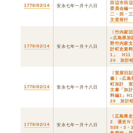
田辺市田
1778/02/14
安永七年一月十八日
委員会編
二・四・
文堂発行
〔竹内家
○広島県加
野竹内家
1778/02/14
安永七年一月十八日
計町史資
1」 H11
20 加計
〔室屋旧
書〕○広島
町加計 
1778/02/14
安永七年一月十八日
文書「加
料編1」H1
20 加計
〔広島県
2 通史Ⅳ
1778/02/14
安永七年一月十八日
S59・3・