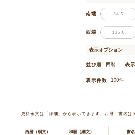
南端
西端
表示オプション
並び順
表
表示件数
史料全文は「詳細」から表示できます。西暦、書名は
西暦（綱文）
和暦（綱文）
書名