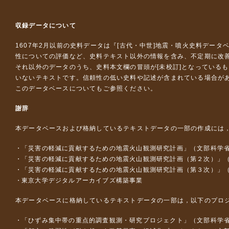
収録データについて
1607年2月以前の史料データは『
[古代・中世]地震・噴火史料データ
性についての評価など、史料テキスト以外の情報を含み、不定期に改
それ以外のデータのうち、史料本文欄の冒頭が[未校訂]となっている
いないテキストです。信頼性の低い史料や記述が含まれている場合が
このデータベースについて
もご参照ください。
謝辞
本データベースおよび格納しているテキストデータの一部の作成には
「災害の軽減に貢献するための地震火山観測研究計画」（文部科学
「災害の軽減に貢献するための地震火山観測研究計画（第２次）」
「災害の軽減に貢献するための地震火山観測研究計画（第３次）」
東京大学デジタルアーカイブズ構築事業
本データベースに格納しているテキストデータの一部は，以下のプロ
「ひずみ集中帯の重点的調査観測・研究プロジェクト」（文部科学省