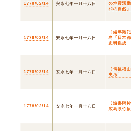
1778/02/14
の地震活
安永七年一月十八日
和の自然
〔編年雑記
1778/02/14
島「日本
安永七年一月十八日
史料集成
〔備後福
1778/02/14
安永七年一月十八日
史考〕
〔諸書附控
1778/02/14
安永七年一月十八日
広島県竹