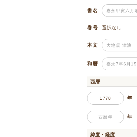
書名
巻号
本文
和暦
西暦
年
年
緯度・経度