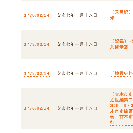
〔天災記〕
1778/02/14
安永七年一月十八日
米
〔記録〕○
1778/02/14
安永七年一月十八日
久留米藩
1778/02/14
安永七年一月十八日
〔地震史
〔甘木市
近世編第
S58・3・
1778/02/14
安永七年一月十八日
木市史編
会 甘木
行