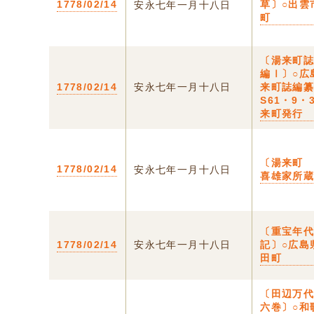
1778/02/14
草〕○出雲
安永七年一月十八日
町
〔湯来町
編Ⅰ〕○広
1778/02/14
安永七年一月十八日
来町誌編
S61・9・
来町発行
〔湯来町
1778/02/14
安永七年一月十八日
喜雄家所
〔重宝年
1778/02/14
安永七年一月十八日
記〕○広島
田町
〔田辺万
六巻〕○和