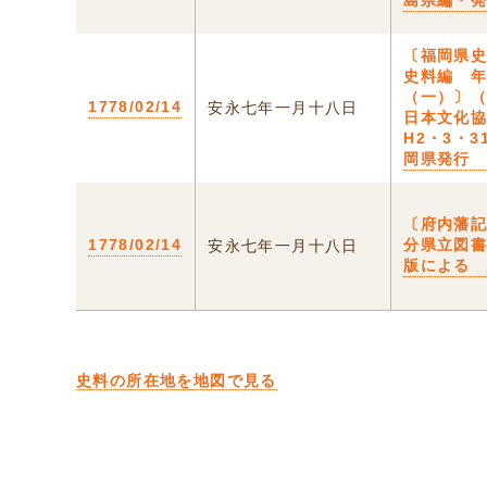
島県編・
〔福岡県
史料編 
（一）〕
1778/02/14
安永七年一月十八日
日本文化
H2・3・3
岡県発行
〔府内藩
1778/02/14
分県立図
安永七年一月十八日
版による
史料の所在地を地図で見る