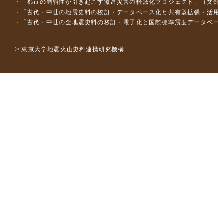
「都市の脆弱性が引き起こす激甚災害の軽減化プロジェクト」（文部
「古代・中世の地震史料の校訂・データベース化と共有型拡張・活用シス
「古代・中世の全地震史料の校訂・電子化と国際標準震度データベース構
© 東京大学地震火山史料連携研究機構