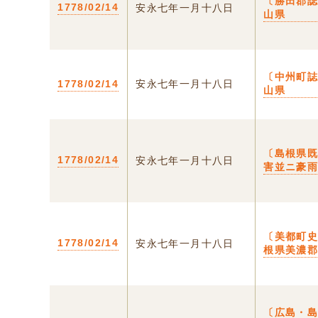
〔勝田郡誌
1778/02/14
安永七年一月十八日
山県
〔中州町誌
1778/02/14
安永七年一月十八日
山県
〔島根県
1778/02/14
安永七年一月十八日
害並ニ豪
〔美都町史
1778/02/14
安永七年一月十八日
根県美濃
〔広島・