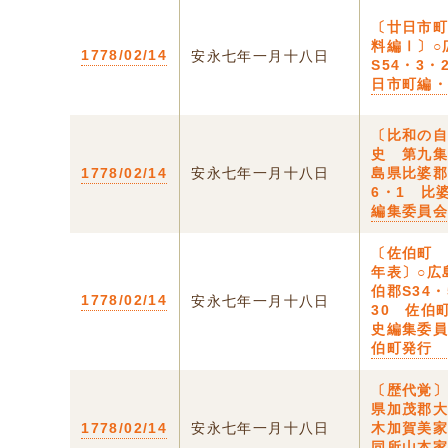
〔廿日市
料編Ⅰ〕○
1778/02/14
安永七年一月十八日
S54・3・
日市町編
〔比和の
史 第九集
1778/02/14
安永七年一月十八日
島県比婆郡
6・1 比
編集委員
〔佐伯町
年表〕○広
伯郡S34・
1778/02/14
安永七年一月十八日
30 佐伯
史編集委
伯町発行
〔歴代覚〕
県加茂郡
1778/02/14
安永七年一月十八日
木加賀美
同所山本