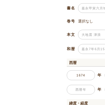
書名
巻号
本文
和暦
西暦
年
年
緯度・経度