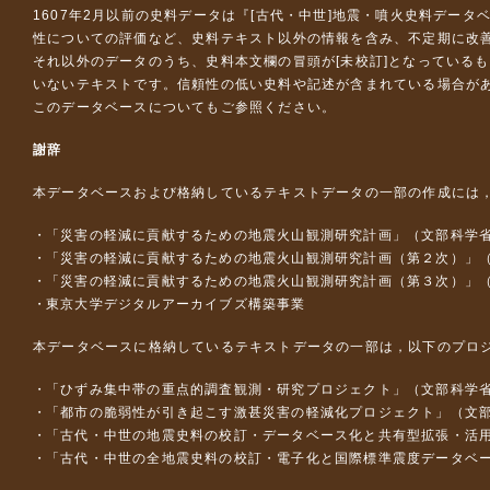
1607年2月以前の史料データは『
[古代・中世]地震・噴火史料データ
性についての評価など、史料テキスト以外の情報を含み、不定期に改
それ以外のデータのうち、史料本文欄の冒頭が[未校訂]となっている
いないテキストです。信頼性の低い史料や記述が含まれている場合が
このデータベースについて
もご参照ください。
謝辞
本データベースおよび格納しているテキストデータの一部の作成には
「災害の軽減に貢献するための地震火山観測研究計画」（文部科学
「災害の軽減に貢献するための地震火山観測研究計画（第２次）」
「災害の軽減に貢献するための地震火山観測研究計画（第３次）」
東京大学デジタルアーカイブズ構築事業
本データベースに格納しているテキストデータの一部は，以下のプロ
「ひずみ集中帯の重点的調査観測・研究プロジェクト」（文部科学省
「都市の脆弱性が引き起こす激甚災害の軽減化プロジェクト」（文部
「古代・中世の地震史料の校訂・データベース化と共有型拡張・活用シス
「古代・中世の全地震史料の校訂・電子化と国際標準震度データベース構