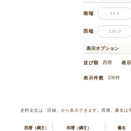
南端
西端
表示オプション
並び順
表
表示件数
史料全文は「詳細」から表示できます。西暦、書名は
西暦（綱文）
和暦（綱文）
書名