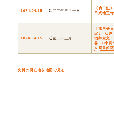
〔表日記〕
1674/04/15
延宝二年三月十日
日光輪王
〔御自分
記〕○江
1674/04/15
延宝二年三月十日
酒井家文
書 □小浜
立図書館
史料の所在地を地図で見る