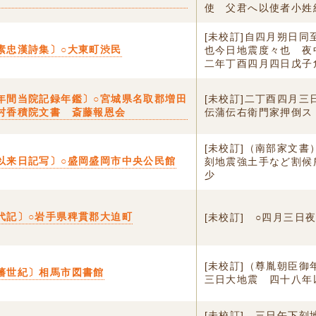
使 父君へ以使者小姓組
[未校訂]自四月朔日同
素忠漢詩集〕○大東町渋民
也今日地震度々也 夜
二年丁酉四月四日戊子危
年間当院記録年鑑〕○宮城県名取郡増田
[未校訂]二丁酉四月三
村香積院文書 斎藤報恩会
伝蒲伝右衛門家押倒ス
[未校訂]（南部家文書
以来日記写〕○盛岡盛岡市中央公民館
刻地震強土手など割候
少
代記〕○岩手県稗貫郡大迫町
[未校訂] ○四月三日
[未校訂]（尊胤朝臣御
藩世紀〕相馬市図書館
三日大地震 四十八年
[未校訂] 三日午下刻