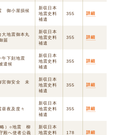
新収日本
震 御小屋損候
詳細
地震史料
355
補遺
新収日本
台大地震御本丸
詳細
地震史料
355
御届
補遺
新収日本
晴一午下刻地震
詳細
地震史料
355
被遣候
補遺
新収日本
御宮御安全 未
詳細
地震史料
355
補遺
新収日本
詳細
震昼夜及度々
地震史料
355
補遺
中略）○地震 柳
新収日本
詳細
守殿へ使者公義
地震史料
178