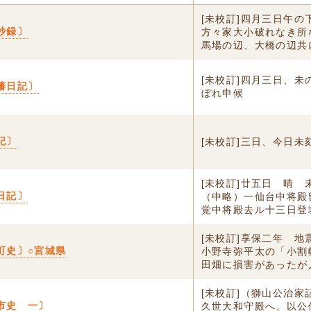
[未校訂]四月三日午の
抄録〕
方々家大小破れなき所
馬場の辺、大橋の辺共に
[未校訂]四月三日、未
藩日記〕
ぼれ申候
記〕
[未校訂]三日、今日未
[未校訂]廿五日 晴 
日記〕
（中略）一仙台中将殿
覚中将殿去ル十三日登城
[未校訂]享保二年 地
町史〕○宮城県
小野寺弥平太の「小割
田畑に損害があったが人
[未校訂]（獅山公治家
市史 一〕
久世大和守殿へ、以公