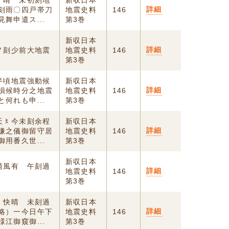
 晴 未初刻地
新収日本
詳細
刻雨〇四戸帯刀
地震史料
146
舞申遣ス...
第3巻
新収日本
詳細
ノ刻少前大地震
地震史料
146
第3巻
半頃地震強動候
新収日本
詳細
損候時分之地震
地震史料
146
何れも申...
第3巻
天〻今未刻余程
新収日本
詳細
嫌之儀御留守居
地震史料
146
用番久世...
第3巻
新収日本
晴風有 午刻過
詳細
地震史料
146
第3巻
 快晴 未刻過
新収日本
詳細
略）一今日午下
地震史料
146
江御窺御...
第3巻