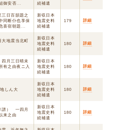
御安否...
続補遺
至三日百韻題之
新収日本
詳細
中同断仆也享保
地震史料
179
喜宿朝題...
続補遺
新収日本
日大地震当北町
詳細
地震史料
180
続補遺
）四月三日晴未
新収日本
詳細
所有之由夜ニ入
地震史料
180
続補遺
新収日本
詳細
夜地しん大
地震史料
180
続補遺
新収日本
年譜） 一四月
詳細
地震史料
180
以来之由
続補遺
地震、近年無之
新収日本