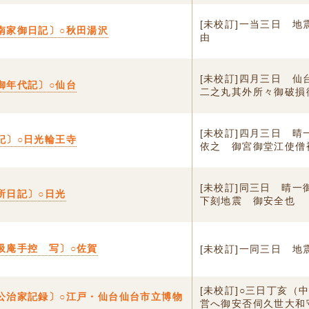
[未校訂]一当三日 地
南家御日記〕○秋田湯沢
由
[未校訂]四月三日 仙
御年代記〕○仙台
二之丸其外所々御破損
[未校訂]四月三日 
記〕○日光輪王寺
依之 御宮御堂江使僧
[未校訂]同三日 晴一
所日記〕○日光
下刻地震 御安全也
吸庵手控 写〕○佐賀
[未校訂]一同三日 地
[未校訂]○三日丁亥（
公治家記録〕○江戸・仙台仙台市立博物
営へ御安否伺久世大和