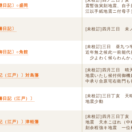
[未校訂]四ノ三日丁亥
継日記〕○盛岡
震暫強寅刻地震、自子
江以手紙地震ニ付母子見
藩日記〕
[未校訂]四月三日 未
[未校訂]三日 昼九つ
御日記〕○角館
近年無之候此一前能代
ゟ少よわく候らわんかと
[未校訂]四月三日 晴
記（江戸）〕対島藩
地震いたし候付伺御機
中承り合原宅右衛門も御
[未校訂]三日丁亥 天
藩日記（江戸）〕
地震少動
[未校訂]四月三日丁亥
記（江戸）〕津軽藩
地震 天水こほれ（中
刻余程強キ地震 一位様