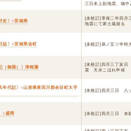
三日未上刻地震、城中及
[未校訂]享保二年四月
村史〕○宮城県
地震にて家土蔵崩る
日誌〕○宮城県迫町
[未校訂]昼ノ五ツ半時
[未校訂]四月三丁亥日
記（御国）〕津軽藩
震 天水こほれ申候
氏年代記〕○山形県東田川郡余目町大字
[未校訂]四月三日 八
〕○盛岡
[未校訂]四月三日 未