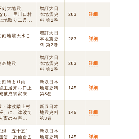
下刻大地震、
増訂大日
詳細
なし、里川口村
本地震史
283
地取り二尺...
料 第2巻
増訂大日
の刻地震天水こ
詳細
本地震史
283
料 第2巻
増訂大日
詳細
刻甚地震
本地震史
283
料 第2巻
未刻時より雨
新収日本
詳細
留主居来ル口上
地震史料
145
被成御家来...
第3巻
震・津波階上村
新収日本
詳細
帳」に、津波で
地震史料
145
畜の被害...
第3巻
記録 五十五）
新収日本
詳細
儀使、於仙台去
地震史料
145