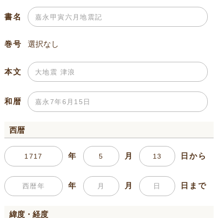
書名
巻号
本文
和暦
西暦
年
月
日から
年
月
日まで
緯度・経度