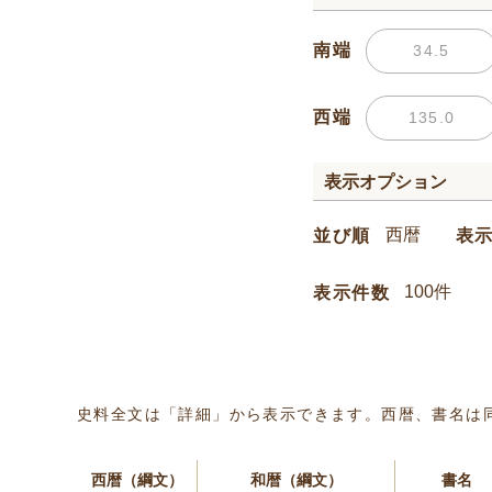
南端
西端
表示オプション
並び順
表
表示件数
史料全文は「詳細」から表示できます。西暦、書名は
西暦（綱文）
和暦（綱文）
書名