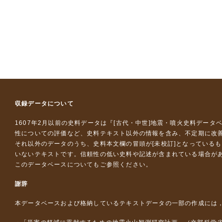
収録データについて
1607年2月以前の史料データは『
[古代・中世]地震・噴火史料データ
性についての評価など、史料テキスト以外の情報を含み、不定期に改
それ以外のデータのうち、史料本文欄の冒頭が[未校訂]となっている
いないテキストです。信頼性の低い史料や記述が含まれている場合が
このデータベースについて
もご参照ください。
謝辞
本データベースおよび格納しているテキストデータの一部の作成には