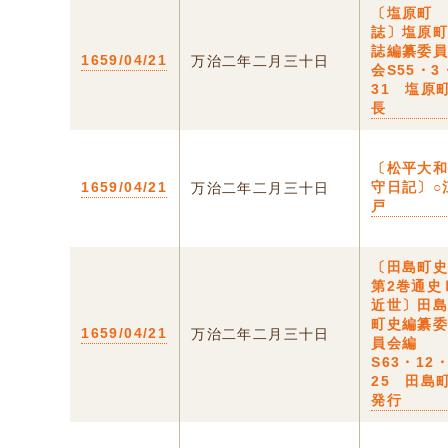
〔塩原町
誌〕塩原
誌編纂委
1659/04/21
万治二年二月三十日
会S55・3
31 塩原
長
〔松平大
1659/04/21
守日記〕○
万治二年二月三十日
戸
〔田島町
第2巻通史
近世〕田
町史編纂
1659/04/21
万治二年二月三十日
員会編
S63・12
25 田島
発行