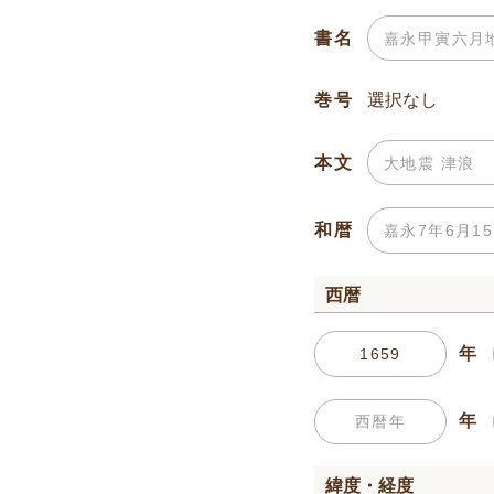
書名
巻号
本文
和暦
西暦
年
年
緯度・経度