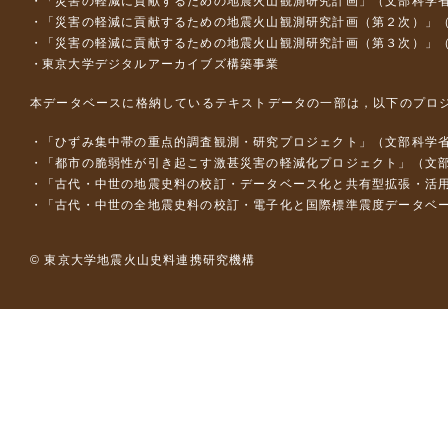
「災害の軽減に貢献するための地震火山観測研究計画」（文部科学
「災害の軽減に貢献するための地震火山観測研究計画（第２次）」
「災害の軽減に貢献するための地震火山観測研究計画（第３次）」
東京大学デジタルアーカイブズ構築事業
本データベースに格納しているテキストデータの一部は，以下のプロ
「ひずみ集中帯の重点的調査観測・研究プロジェクト」（文部科学省
「都市の脆弱性が引き起こす激甚災害の軽減化プロジェクト」（文部
「古代・中世の地震史料の校訂・データベース化と共有型拡張・活用シス
「古代・中世の全地震史料の校訂・電子化と国際標準震度データベース構
© 東京大学地震火山史料連携研究機構