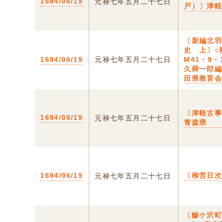
1694/06/19
元禄七年五月二十七日
戸）〕津
〔新編北
史 上〕○
1694/06/19
元禄七年五月二十七日
M41・9・
久舜一郎
田県教育
〔津軽古事
1694/06/19
元禄七年五月二十七日
青森県
1694/06/19
〔柳営日
元禄七年五月二十七日
〔鰺ケ沢