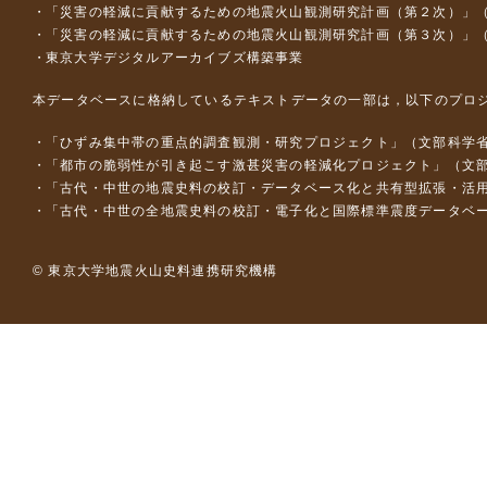
「災害の軽減に貢献するための地震火山観測研究計画（第２次）」
「災害の軽減に貢献するための地震火山観測研究計画（第３次）」
東京大学デジタルアーカイブズ構築事業
本データベースに格納しているテキストデータの一部は，以下のプロ
「ひずみ集中帯の重点的調査観測・研究プロジェクト」（文部科学省
「都市の脆弱性が引き起こす激甚災害の軽減化プロジェクト」（文部
「古代・中世の地震史料の校訂・データベース化と共有型拡張・活用シス
「古代・中世の全地震史料の校訂・電子化と国際標準震度データベース構
© 東京大学地震火山史料連携研究機構