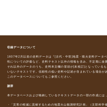
収録データについて
1607年2月以前の史料データは『
[古代・中世]地震・噴火史料データ
性についての評価など、史料テキスト以外の情報を含み、不定期に改
それ以外のデータのうち、史料本文欄の冒頭が[未校訂]となっている
いないテキストです。信頼性の低い史料や記述が含まれている場合が
このデータベースについて
もご参照ください。
謝辞
本データベースおよび格納しているテキストデータの一部の作成には
「災害の軽減に貢献するための地震火山観測研究計画」（文部科学