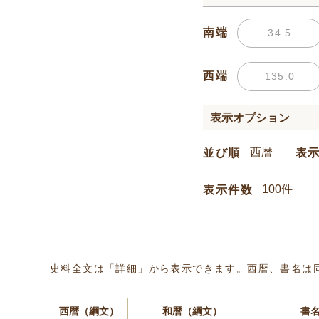
南端
西端
表示オプション
並び順
表
表示件数
史料全文は「詳細」から表示できます。西暦、書名は
西暦（綱文）
和暦（綱文）
書