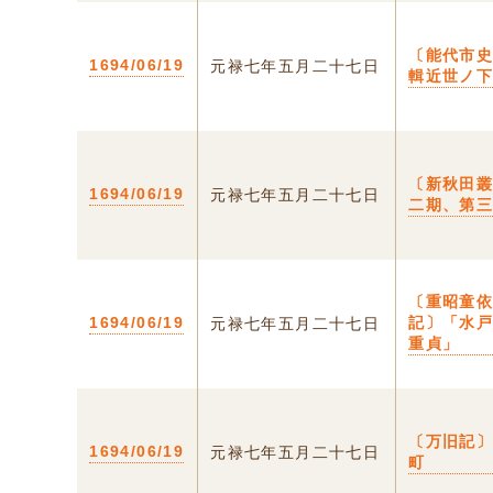
〔能代市
1694/06/19
元禄七年五月二十七日
輯近世ノ
〔新秋田
1694/06/19
元禄七年五月二十七日
二期、第
〔重昭童
1694/06/19
記〕「水
元禄七年五月二十七日
重貞」
〔万旧記〕
1694/06/19
元禄七年五月二十七日
町