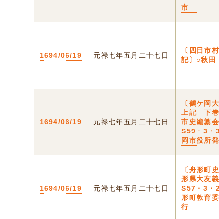
市
〔四日市
1694/06/19
元禄七年五月二十七日
記〕○秋田
〔鶴ケ岡
上記 下
1694/06/19
元禄七年五月二十七日
市史編纂
S59・3・
岡市役所
〔舟形町史
形県大友
1694/06/19
元禄七年五月二十七日
S57・3・
形町教育
行