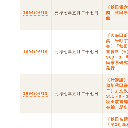
〔秋田領
1694/06/19
図〕秋田
元禄七年五月二十七日
館
〔久保田
集 米町
書〕「秋
1694/06/19
元禄七年五月二十七日
書資料（V
S63・3
氏家系研
発行
〔汁講話
期新秋田
二）」文
1694/06/19
元禄七年五月二十七日
S51・9・
秋田叢書
会編 歴
〔秋田名
「第3期新