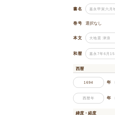
書名
巻号
本文
和暦
西暦
年
年
緯度・経度