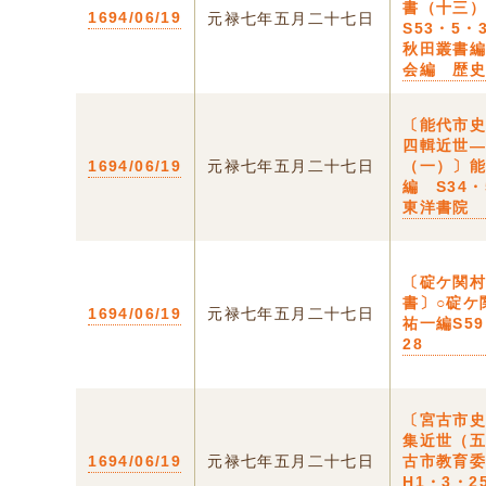
書（十三
1694/06/19
元禄七年五月二十七日
S53・5・
秋田叢書
会編 歴
〔能代市
四輯近世
1694/06/19
元禄七年五月二十七日
（一）〕
編 S34・
東洋書院
〔碇ケ関
書〕○碇ケ
1694/06/19
元禄七年五月二十七日
祐一編S5
28
〔宮古市
集近世（
1694/06/19
元禄七年五月二十七日
古市教育
H1・3・2