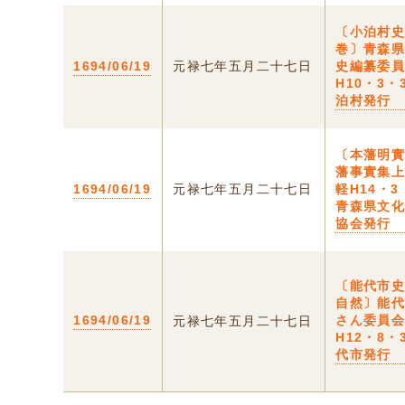
〔小泊村
巻〕青森
1694/06/19
元禄七年五月二十七日
史編纂委
H10・3・
泊村発行
〔本藩明
藩事實集上
1694/06/19
元禄七年五月二十七日
軽H14・
青森県文
協会発行
〔能代市
自然〕能
1694/06/19
さん委員
元禄七年五月二十七日
H12・8・
代市発行