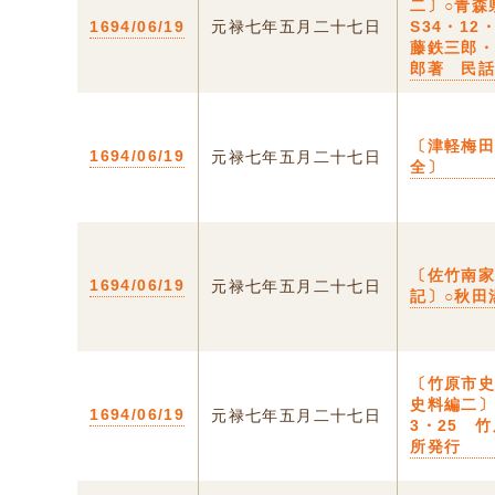
二〕○青森
1694/06/19
元禄七年五月二十七日
S34・12
藤鉄三郎
郎著 民
〔津軽梅
1694/06/19
元禄七年五月二十七日
全〕
〔佐竹南
1694/06/19
元禄七年五月二十七日
記〕○秋田
〔竹原市
史料編二〕
1694/06/19
元禄七年五月二十七日
3・25 
所発行