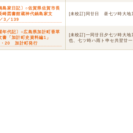
鍋島家日記〕○佐賀県佐賀市長
長崎図書館蔵神代鍋島家文
[未校訂]同廿日 昼七ツ時大地
／3／139
屋年代記〕○広島県加計町香草
[未校訂]一同廿日夕七ツ時大地
文書「加計町史資料編1」
也、七ツ時ハ雨ト申セ共翌廿一
2・20 加計町発行