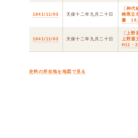
〔神代
1841/11/03
天保十二年九月二十日
崎県立
書 19
〔上野
1841/11/03
天保十二年九月二十日
上野屋
H11・
史料の所在地を地図で見る