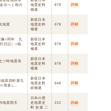
地震余程強煙草
新収日本
詳細
走出へく程の
地震史料
878
補遺
新収日本
詳細
比地震
地震史料
878
補遺
宗像○同年 九
新収日本
詳細
代日記）○福
地震史料
878
補遺
新収日本
 七ツ時地震長
詳細
地震史料
878
補遺
新収日本
西福原四軒屋九
詳細
地震史料
648
り雨多し。
続補遺
日本の歴
時地震雨天
史地震史
222
詳細
料 拾遺 二