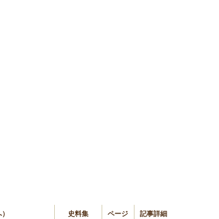
へ）
史料集
ページ
記事詳細