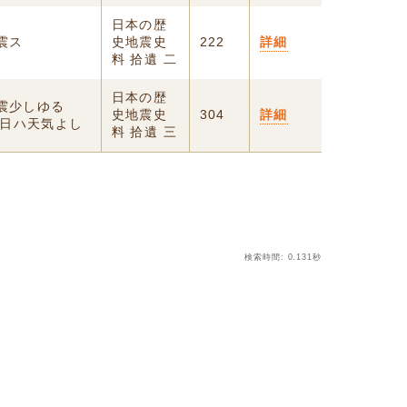
日本の歴
震ス
史地震史
222
詳細
料 拾遺 二
日本の歴
震少しゆる
史地震史
304
詳細
日ハ天気よし
料 拾遺 三
検索時間: 0.131秒