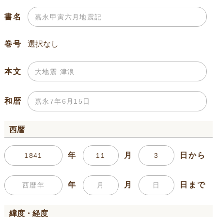
書名
巻号
本文
和暦
西暦
年
月
日から
年
月
日まで
緯度・経度