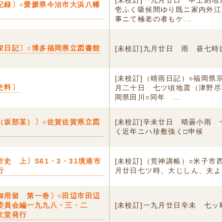
[未校訂]一九月廿日 申上刻
記録〕○愛媛県今治市大浜八幡
壱ふく吸候間ゆり既ニ家内外江
事ニて極老の者もケ...
家日記〕○博多福岡県立図書館
[未校訂]九月廿日 雨 昼七時
[未校訂]（晴雨日記）○福岡県
史料〕
月二十日 七ツ頃地震（津野尽
岡県田川○同年 ...
（坂部某）〕○佐賀佐賀県立図
[未校訂]辛未廿日 晴曇小雨
く近年ニハ珍敷強く□申候
市史 上〕S61・3・31境港市
[未校訂]（荒神講帳）○米子市
行
月廿日七ツ時、大じしん、夫よ
御用留 第一巻〕○田辺市田辺
委員会編一九九八・三・二
[未校訂]一九月廿日辛未 七ッ
文堂発行