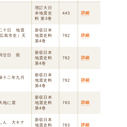
増訂大日
詳細
本地震史
443
料 第3巻
月二十日 地震
新収日本
詳細
広島市史）天
地震史料
782
第4巻
新収日本
）同廿日 雨
詳細
地震史料
782
第4巻
新収日本
天保十二年九月
詳細
地震史料
782
第4巻
新収日本
詳細
大地に震
地震史料
783
第4巻
新収日本
地しん 大キナ
詳細
地震史料
783