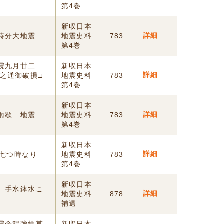
第4巻
新収日本
詳細
時分大地震
地震史料
783
第4巻
震九月廿二
新収日本
詳細
之通御破損□
地震史料
783
第4巻
新収日本
詳細
雨歇 地震
地震史料
783
第4巻
新収日本
詳細
ン七つ時なり
地震史料
783
第4巻
新収日本
震 手水鉢水こ
詳細
地震史料
878
補遺