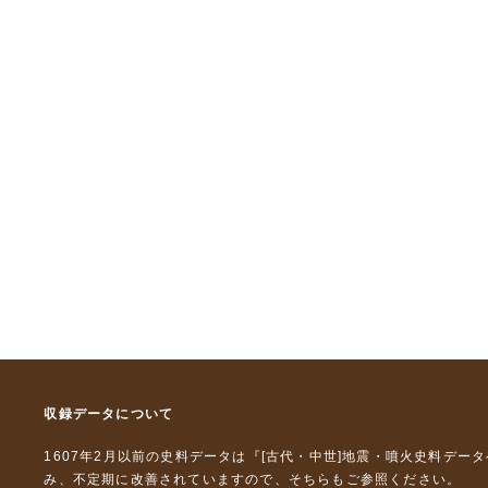
収録データについて
1607年2月以前の史料データは『
[古代・中世]地震・噴火史料デー
み、不定期に改善されていますので、
そちら
もご参照ください。