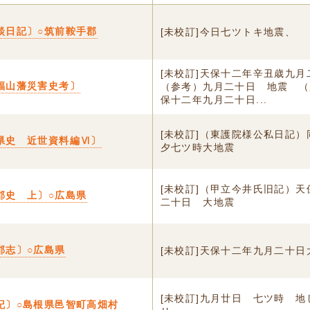
談日記〕○筑前鞍手郡
[未校訂]今日七ツトキ地震、
[未校訂]天保十二年辛丑歳九
福山藩災害史考〕
（参考）九月二十日 地震 （
保十二年九月二十日...
[未校訂]（東護院様公私日記
県史 近世資料編Ⅵ〕
夕七ツ時大地震
[未校訂]（甲立今井氏旧記）
郡史 上〕○広島県
二十日 大地震
郡志〕○広島県
[未校訂]天保十二年九月二十日
[未校訂]九月廿日 七ツ時 
記〕○島根県邑智町高畑村