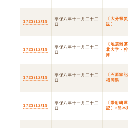
〔大分県
享保八年十一月二十二
1723/12/19
誌〕
日
〔地震雑
享保八年十一月二十二
1723/12/19
北大学・
日
庫
〔石原家記
享保八年十一月二十二
1723/12/19
福岡県
日
〔隈府嶋
享保八年十一月二十二
1723/12/19
記〕○熊本
日