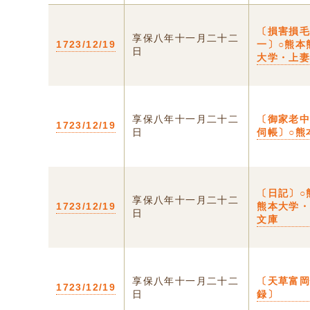
〔損害損
享保八年十一月二十二
1723/12/19
一〕○熊本
日
大学・上
享保八年十一月二十二
〔御家老
1723/12/19
日
伺帳〕○熊
〔日記〕○
享保八年十一月二十二
1723/12/19
熊本大学
日
文庫
享保八年十一月二十二
〔天草富
1723/12/19
日
録〕