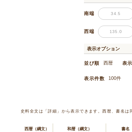
南端
西端
表示オプション
並び順
表
表示件数
史料全文は「詳細」から表示できます。西暦、書名は
西暦（綱文）
和暦（綱文）
書名