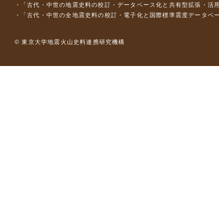
「古代・中世の地震史料の校訂・データベース化と共有型拡張・活用シス
「古代・中世の全地震史料の校訂・電子化と国際標準震度データベース構
© 東京大学地震火山史料連携研究機構