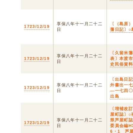
享保八年十一月二十二
〔（島原
1723/12/19
日
藩日記〕○
〔久留米
享保八年十一月二十二
1723/12/19
表〕本渡
日
史民俗資
〔出島日
享保八年十一月二十二
外書出一
1723/12/19
日
―一七四〇
出島
〔増補改
屋町誌〕○
享保八年十一月二十二
県芦屋町
1723/12/19
日
委員会編H
6・1 芦