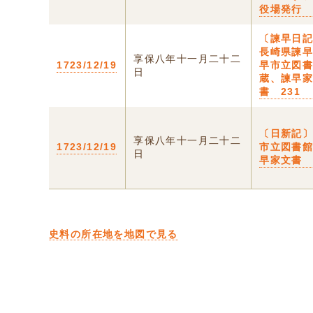
役場発行
〔諫早日記
長崎県諫
享保八年十一月二十二
1723/12/19
早市立図
日
蔵、諫早
書 231
〔日新記
享保八年十一月二十二
1723/12/19
市立図書
日
早家文書 
史料の所在地を地図で見る