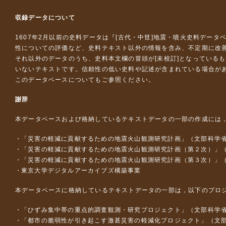
収録データについて
1607年2月以前の史料データは『
[古代・中世]地震・噴火史料データ
性についての評価など、史料テキスト以外の情報を含み、不定期に改
それ以外のデータのうち、史料本文欄の冒頭が[未校訂]となっている
いないテキストです。信頼性の低い史料や記述が含まれている場合が
このデータベースについて
もご参照ください。
謝辞
本データベースおよび格納しているテキストデータの一部の作成には
「災害の軽減に貢献するための地震火山観測研究計画」（文部科学
「災害の軽減に貢献するための地震火山観測研究計画（第２次）」
「災害の軽減に貢献するための地震火山観測研究計画（第３次）」
東京大学デジタルアーカイブズ構築事業
本データベースに格納しているテキストデータの一部は，以下のプロ
「ひずみ集中帯の重点的調査観測・研究プロジェクト」（文部科学省
「都市の脆弱性が引き起こす激甚災害の軽減化プロジェクト」（文部