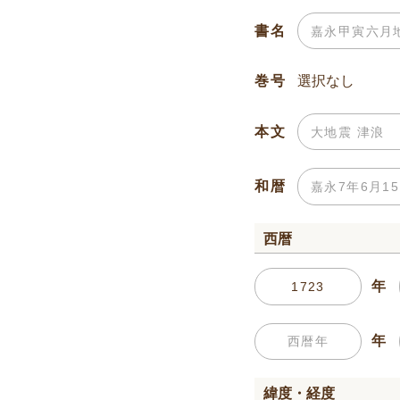
書名
巻号
本文
和暦
西暦
年
年
緯度・経度