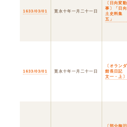
〔日向変
事〕「日
1633/03/01
寛永十年一月二十一日
土史料
五」
〔オラン
1633/03/01
寛永十年一月二十一日
館長日記
文一・上
〔部分御