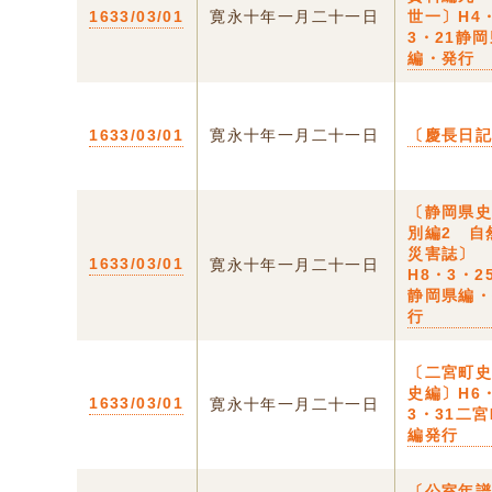
1633/03/01
寛永十年一月二十一日
世一〕H4
3・21静
編・発行
1633/03/01
寛永十年一月二十一日
〔慶長日
〔静岡県
別編2 自
災害誌〕
1633/03/01
寛永十年一月二十一日
H8・3・2
静岡県編
行
〔二宮町
史編〕H6
1633/03/01
寛永十年一月二十一日
3・31二
編発行
〔公室年