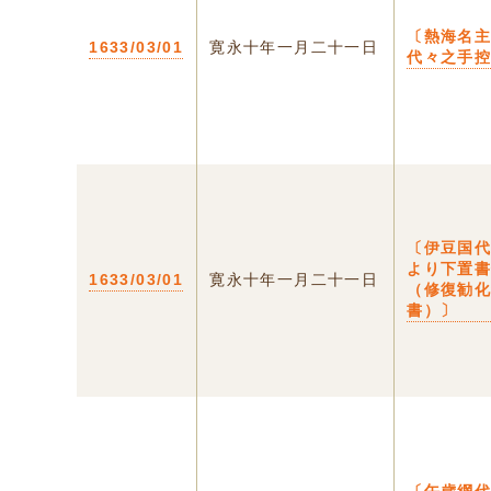
〔熱海名
1633/03/01
寛永十年一月二十一日
代々之手
〔伊豆国
より下置
1633/03/01
寛永十年一月二十一日
（修復勧
書）〕