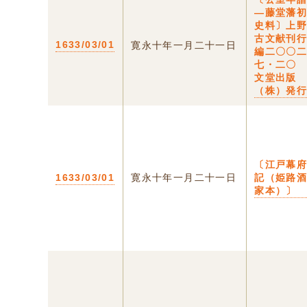
―藤堂藩
史料〕上
古文献刊
1633/03/01
寛永十年一月二十一日
編二〇〇
七・二〇
文堂出版
（株）発
〔江戸幕
1633/03/01
寛永十年一月二十一日
記（姫路
家本）〕