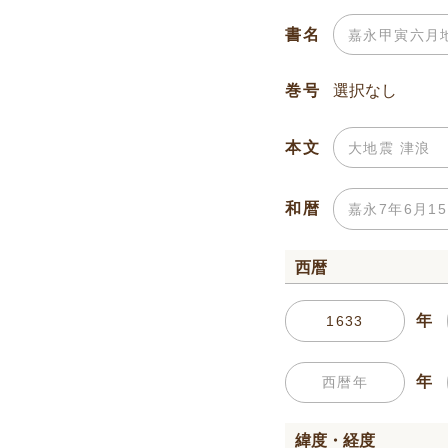
書名
巻号
本文
和暦
西暦
年
年
緯度・経度