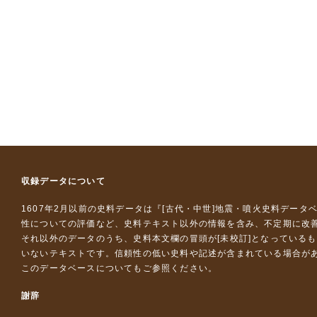
収録データについて
1607年2月以前の史料データは『
[古代・中世]地震・噴火史料データ
性についての評価など、史料テキスト以外の情報を含み、不定期に改
それ以外のデータのうち、史料本文欄の冒頭が[未校訂]となっている
いないテキストです。信頼性の低い史料や記述が含まれている場合が
このデータベースについて
もご参照ください。
謝辞