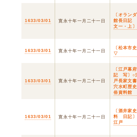
〔オラン
1633/03/01
館長日記
寛永十年一月二十一日
文一・上
〔松本市
1633/03/01
寛永十年一月二十一日
▽
〔江戸幕
記 写〕○
1633/03/01
寛永十年一月二十一日
戸長家文
穴水町歴
俗資料館
〔酒井家
1633/03/01
料 日記〕
寛永十年一月二十一日
江戸