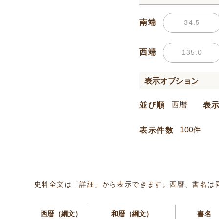
南端
西端
表示オプション
並び順
表
表示件数
史料全文は「詳細」から表示できます。西暦、書名は
西暦（綱文）
和暦（綱文）
書名