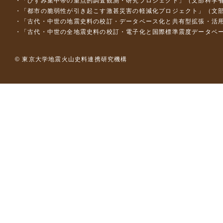
「ひずみ集中帯の重点的調査観測・研究プロジェクト」（文部科学省
「都市の脆弱性が引き起こす激甚災害の軽減化プロジェクト」（文部
「古代・中世の地震史料の校訂・データベース化と共有型拡張・活用シス
「古代・中世の全地震史料の校訂・電子化と国際標準震度データベース構
© 東京大学地震火山史料連携研究機構