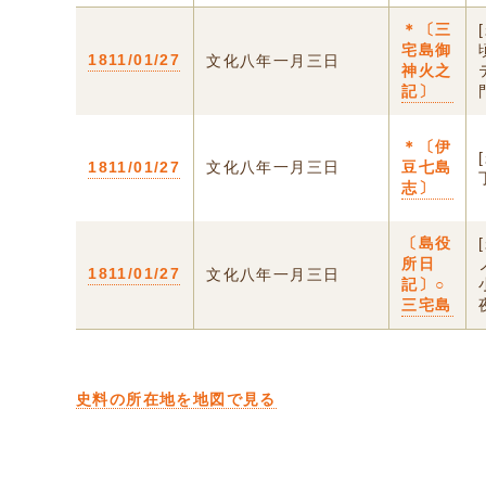
＊〔三
宅島御
1811/01/27
文化八年一月三日
神火之
記〕
＊〔伊
1811/01/27
文化八年一月三日
豆七島
志〕
〔島役
所日
1811/01/27
文化八年一月三日
記〕○
三宅島
史料の所在地を地図で見る