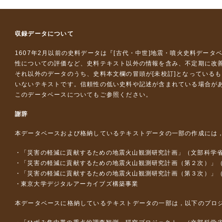
収録データについて
1607年2月以前の史料データは『
[古代・中世]地震・噴火史料データ
性についての評価など、史料テキスト以外の情報を含み、不定期に改
それ以外のデータのうち、史料本文欄の冒頭が[未校訂]となっている
いないテキストです。信頼性の低い史料や記述が含まれている場合が
このデータベースについて
もご参照ください。
謝辞
本データベースおよび格納しているテキストデータの一部の作成には
「災害の軽減に貢献するための地震火山観測研究計画」（文部科学
「災害の軽減に貢献するための地震火山観測研究計画（第２次）」
「災害の軽減に貢献するための地震火山観測研究計画（第３次）」
東京大学デジタルアーカイブズ構築事業
本データベースに格納しているテキストデータの一部は，以下のプロ