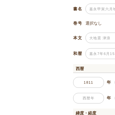
書名
巻号
本文
和暦
西暦
年
年
緯度・経度