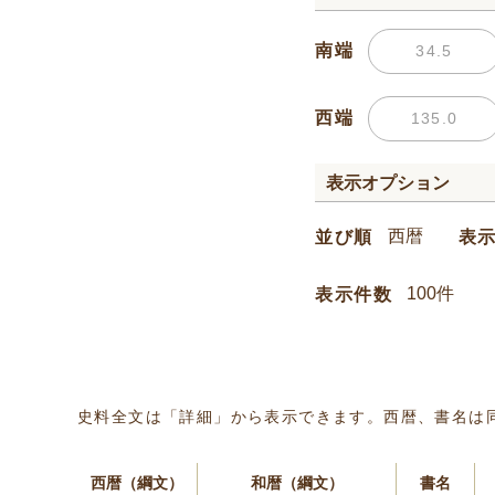
南端
西端
表示オプション
並び順
表
表示件数
史料全文は「詳細」から表示できます。西暦、書名は
西暦（綱文）
和暦（綱文）
書名