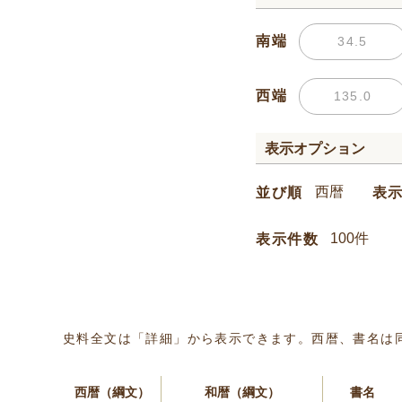
南端
西端
表示オプション
並び順
表
表示件数
史料全文は「詳細」から表示できます。西暦、書名は
西暦（綱文）
和暦（綱文）
書名