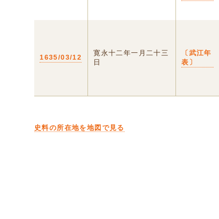
寛永十二年一月二十三
〔武江年
1635/03/12
日
表〕
史料の所在地を地図で見る