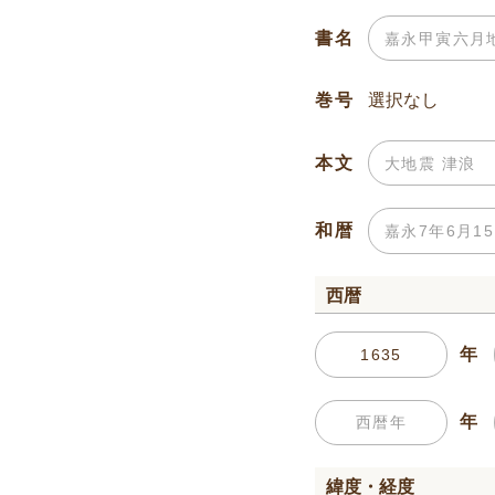
書名
巻号
本文
和暦
西暦
年
年
緯度・経度