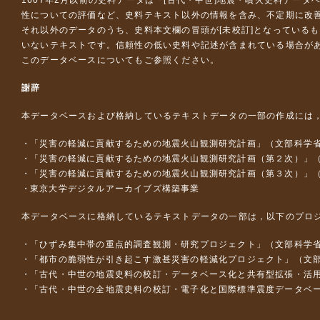
1607年2月以前の史料データは『
[古代・中世]地震・噴火史料データ
性についての評価など、史料テキスト以外の情報を含み、不定期に改
それ以外のデータのうち、史料本文欄の冒頭が[未校訂]となっている
いないテキストです。信頼性の低い史料や記述が含まれている場合が
このデータベースについて
もご参照ください。
謝辞
本データベースおよび格納しているテキストデータの一部の作成には
「災害の軽減に貢献するための地震火山観測研究計画」（文部科学
「災害の軽減に貢献するための地震火山観測研究計画（第２次）」
「災害の軽減に貢献するための地震火山観測研究計画（第３次）」
東京大学デジタルアーカイブズ構築事業
本データベースに格納しているテキストデータの一部は，以下のプロ
「ひずみ集中帯の重点的調査観測・研究プロジェクト」（文部科学省
「都市の脆弱性が引き起こす激甚災害の軽減化プロジェクト」（文部
「古代・中世の地震史料の校訂・データベース化と共有型拡張・活用シス
「古代・中世の全地震史料の校訂・電子化と国際標準震度データベース構