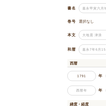
書名
巻号
本文
和暦
西暦
年
年
緯度・経度