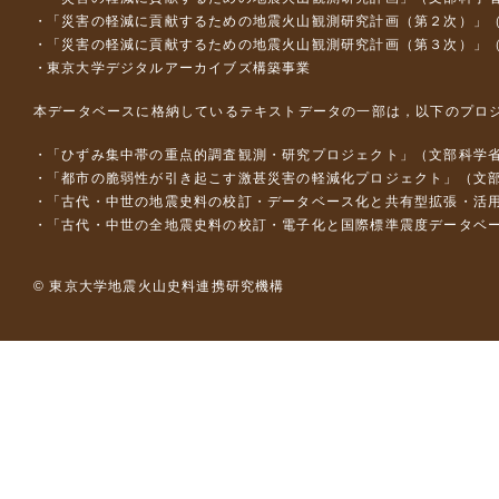
「災害の軽減に貢献するための地震火山観測研究計画（第２次）」
「災害の軽減に貢献するための地震火山観測研究計画（第３次）」
東京大学デジタルアーカイブズ構築事業
本データベースに格納しているテキストデータの一部は，以下のプロ
「ひずみ集中帯の重点的調査観測・研究プロジェクト」（文部科学省
「都市の脆弱性が引き起こす激甚災害の軽減化プロジェクト」（文部
「古代・中世の地震史料の校訂・データベース化と共有型拡張・活用シス
「古代・中世の全地震史料の校訂・電子化と国際標準震度データベース構
© 東京大学地震火山史料連携研究機構