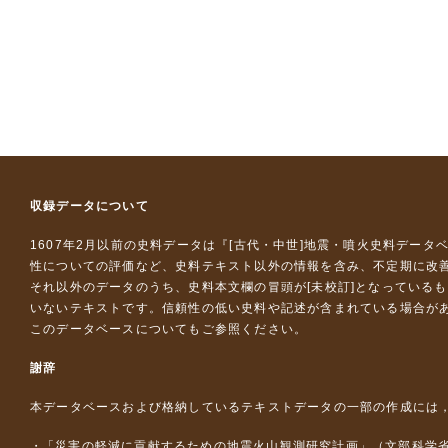
収録データについて
1607年2月以前の史料データは『
[古代・中世]地震・噴火史料データ
性についての評価など、史料テキスト以外の情報を含み、不定期に改
それ以外のデータのうち、史料本文欄の冒頭が[未校訂]となっている
いないテキストです。信頼性の低い史料や記述が含まれている場合が
このデータベースについて
もご参照ください。
謝辞
本データベースおよび格納しているテキストデータの一部の作成には
「災害の軽減に貢献するための地震火山観測研究計画」（文部科学