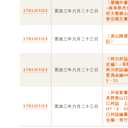
〔暦欄外
○岐阜県丹
1791/07/23
寛政三年六月二十三日
村大萱横
衛旧蔵文
〔高山陣
1791/07/23
寛政三年六月二十三日
記〕
〔梓川村
史編〕○長
1791/07/23
寛政三年六月二十三日
梓川村誌
委員会編H
3・31
〔外垣覚書
長野県山
口村誌 
1791/07/23
寛政三年六月二十三日
H7・3・3
口村誌編
会編・発