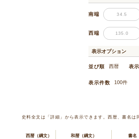
南端
西端
表示オプション
並び順
表
表示件数
史料全文は「詳細」から表示できます。西暦、書名は
西暦（綱文）
和暦（綱文）
書名