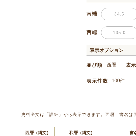
南端
西端
表示オプション
並び順
表
表示件数
史料全文は「詳細」から表示できます。西暦、書名は
西暦（綱文）
和暦（綱文）
書