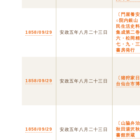
〔門屋養
○院内銀山
民生活史
1858/09/29
安政五年八月二十三日
集成第二
六・松岡
七・九・
書房発行
〔猪狩家日
1858/09/29
安政五年八月二十三日
台仙台市
〔山脇弁治
1858/09/29
秋田湯沢
安政五年八月二十三日
書館所蔵