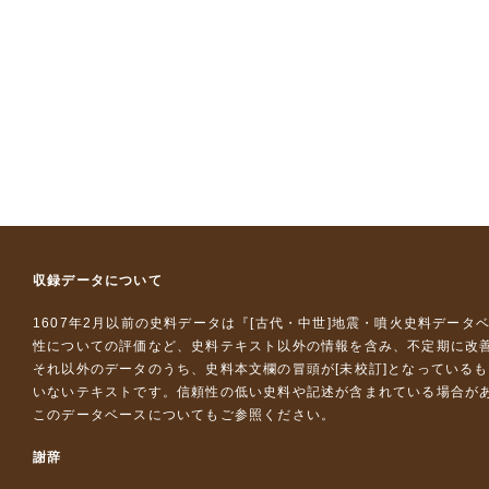
収録データについて
1607年2月以前の史料データは『
[古代・中世]地震・噴火史料データ
性についての評価など、史料テキスト以外の情報を含み、不定期に改
それ以外のデータのうち、史料本文欄の冒頭が[未校訂]となっている
いないテキストです。信頼性の低い史料や記述が含まれている場合が
このデータベースについて
もご参照ください。
謝辞