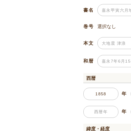
書名
巻号
本文
和暦
西暦
年
年
緯度・経度