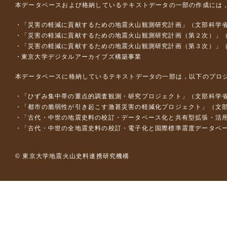
本データベースおよび格納しているテキストデータの一部の作成には
「災害の軽減に貢献するための地震火山観測研究計画」（文部科学
「災害の軽減に貢献するための地震火山観測研究計画（第２次）」
「災害の軽減に貢献するための地震火山観測研究計画（第３次）」
東京大学デジタルアーカイブズ構築事業
本データベースに格納しているテキストデータの一部は，以下のプロ
「ひずみ集中帯の重点的調査観測・研究プロジェクト」（文部科学省
「都市の脆弱性が引き起こす激甚災害の軽減化プロジェクト」（文部
「古代・中世の地震史料の校訂・データベース化と共有型拡張・活用シス
「古代・中世の全地震史料の校訂・電子化と国際標準震度データベース構
© 東京大学地震火山史料連携研究機構