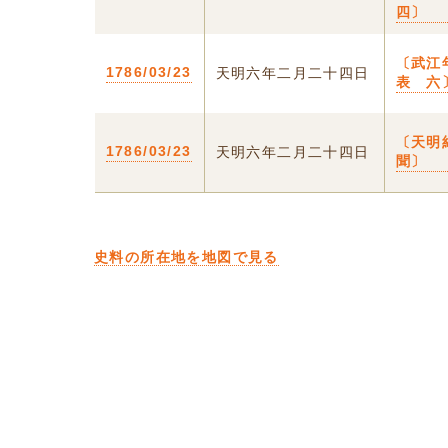
四〕
〔武江
1786/03/23
天明六年二月二十四日
表 六
〔天明
1786/03/23
天明六年二月二十四日
聞〕
史料の所在地を地図で見る