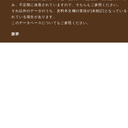
み、不定期に改善されていますので、
そちら
もご参照ください。
それ以外のデータのうち、史料本文欄の冒頭が[未校訂]となってい
れている場合があります。
このデータベースについて
もご参照ください。
謝辞
本データベースおよび格納しているテキストデータの一部の作成に
「災害の軽減に貢献するための地震火山観測研究計画」（文部科
「災害の軽減に貢献するための地震火山観測研究計画（第２次）
「災害の軽減に貢献するための地震火山観測研究計画（第３次）
東京大学デジタルアーカイブズ構築事業
本データベースに格納しているテキストデータの一部は，以下のプ
「ひずみ集中帯の重点的調査観測・研究プロジェクト」（文部科学
「都市の脆弱性が引き起こす激甚災害の軽減化プロジェクト」（文
「古代・中世の地震史料の校訂・データベース化と共有型拡張・活用シ
「古代・中世の全地震史料の校訂・電子化と国際標準震度データベース