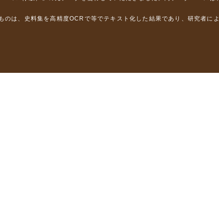
るものは、史料集を高精度OCRで等でテキスト化した結果であり、研究者に
は，以下のプロジェクトの支援を受けました。
学省）
」（文部科学省）
」（文部科学省）
ロジェクトの成果を利用しました。
省委託研究事業、研究代表者 佐竹健治）
部科学省委託研究事業、研究代表者 佐竹健治）
ステムの開発 」（科研費基盤研究(B)18310124、研究代表者 石橋克
構築に関する研究」（科研費基盤研究(A)15201040、研究代表者 石