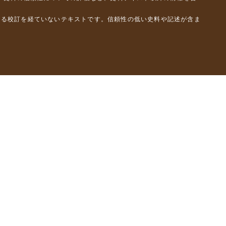
よる校訂を経ていないテキストです。信頼性の低い史料や記述が含ま
彦）
橋克彦）