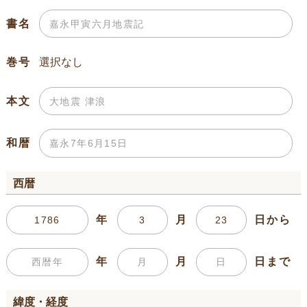
書名
巻号
本文
和暦
西暦
年
月
日から
年
月
日まで
緯度・経度