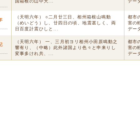
国箱根の山中大...
デー
（天明六年） ○二月廿三日、相州箱根山鳴動
都市
年
（めいどう）し、廿四日の頃、地震甚しく、両
害の
〕
日百度計震ひしと...
デー
（天明六年） 一、三月初ヨリ相州小田原鳴動之
都市
紀
響有り、（中略）此外諸国より色々と申来りし
害の
変事多けれ共、...
デー