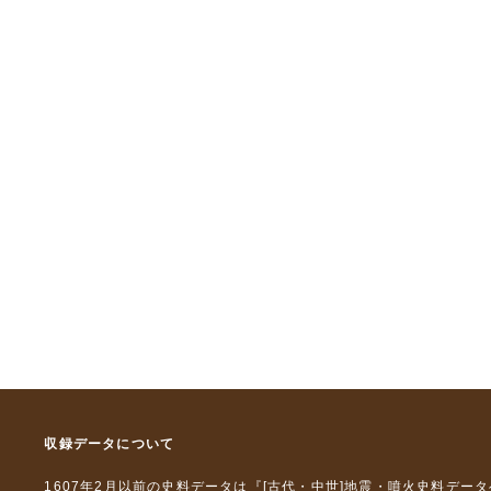
収録データについて
1607年2月以前の史料データは『
[古代・中世]地震・噴火史料デー