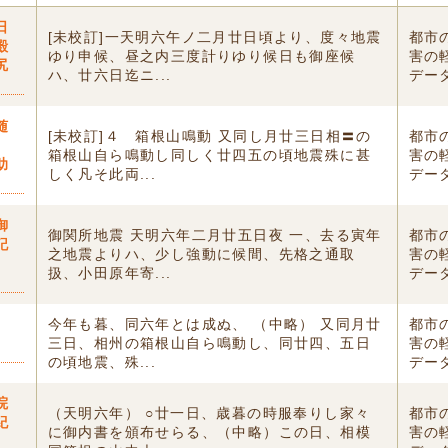
日
[未校訂]一天明六午ノ二月廿日頃より、度々地震
都市
殿
ゆり申候、昼之内三度計りゆり候日も御座候
害の
尻
ハ、廿六日迄ニ...
デー
随
[未校訂]４ 箱根山鳴動 又同し月廿三日相〓の
都市
）
箱根山自ら鳴動し同しく廿四五の頃地震殊に甚
害の
助
しく凡そ此両...
デー
御
御関所地震 天明六年二月廿五日夜 一、去る寅年
都市
記
之地震よりハ、少し強動に候間、先格之通取
害の
扱、小田原年寄...
デー
今年も暮、同六年とは成ぬ、 （中略） 又同月廿
都市
三日、相州の箱根山自ら鳴動し、同廿四、五日
害の
〕
の頃地震、殊...
デー
院
（天明六年） ○廿一日、歳暮の時服奉りし家々
都市
紀
に御内書を頒布せらる、（中略）この日、相模
害の