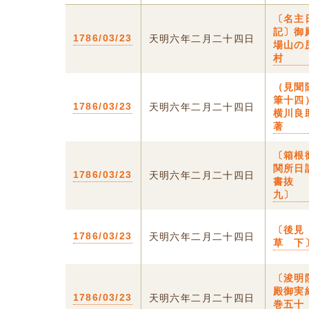
〔名主
記〕御
1786/03/23
天明六年二月二十四日
場山の
村
（見聞
筆十四
1786/03/23
天明六年二月二十四日
横川良
著
〔箱根
関所日
1786/03/23
天明六年二月二十四日
書抜
九〕
〔後見
1786/03/23
天明六年二月二十四日
草 下
〔浚明
殿御実
1786/03/23
天明六年二月二十四日
巻五十