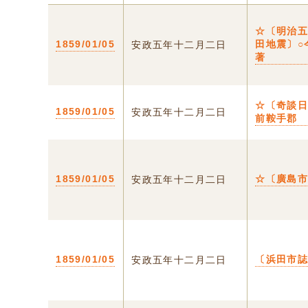
☆〔明治
1859/01/05
田地震〕○
安政五年十二月二日
著
☆〔奇談日
1859/01/05
安政五年十二月二日
前鞍手郡
1859/01/05
☆〔廣島
安政五年十二月二日
1859/01/05
〔浜田市
安政五年十二月二日