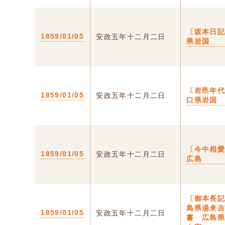
〔坂本日記
1859/01/05
安政五年十二月二日
県岩国
〔岩邑年代
1859/01/05
安政五年十二月二日
口県岩国
〔今中相愛
1859/01/05
安政五年十二月二日
広島
〔御本長記
島県湯来
1859/01/05
安政五年十二月二日
書 広島