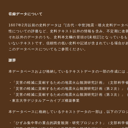
収録データについて
1607年2月以前の史料データは『
[古代・中世]地震・噴火史料データ
性についての評価など、史料テキスト以外の情報を含み、不定期に改
それ以外のデータのうち、史料本文欄の冒頭が[未校訂]となっている
いないテキストです。信頼性の低い史料や記述が含まれている場合が
このデータベースについて
もご参照ください。
謝辞
本データベースおよび格納しているテキストデータの一部の作成には
「災害の軽減に貢献するための地震火山観測研究計画」（文部科学
「災害の軽減に貢献するための地震火山観測研究計画（第２次）」
「災害の軽減に貢献するための地震火山観測研究計画（第３次）」
東京大学デジタルアーカイブズ構築事業
本データベースに格納しているテキストデータの一部は，以下のプロ
「ひずみ集中帯の重点的調査観測・研究プロジェクト」（文部科学省