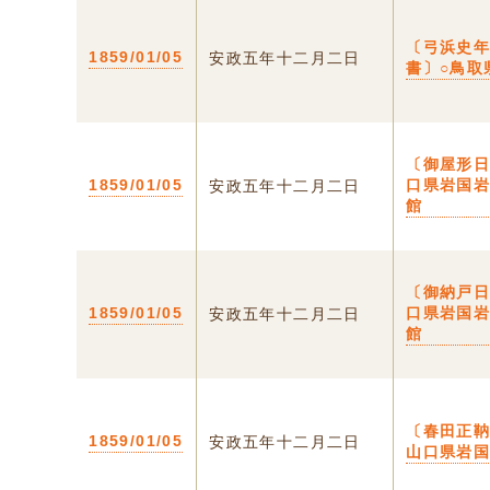
〔弓浜史
1859/01/05
安政五年十二月二日
書〕○鳥取
〔御屋形日
1859/01/05
口県岩国
安政五年十二月二日
館
〔御納戸日
1859/01/05
口県岩国
安政五年十二月二日
館
〔春田正靹
1859/01/05
安政五年十二月二日
山口県岩