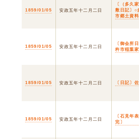
〔（多久
1859/01/05
敷日記〕○
安政五年十二月二日
市郷土資
〔御会所日
1859/01/05
安政五年十二月二日
杵市稲葉
1859/01/05
〔日記〕
安政五年十二月二日
〔石見年
1859/01/05
安政五年十二月二日
完〕