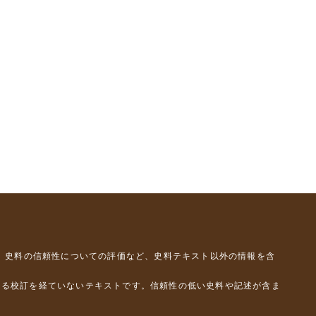
、史料の信頼性についての評価など、史料テキスト以外の情報を含
よる校訂を経ていないテキストです。信頼性の低い史料や記述が含ま