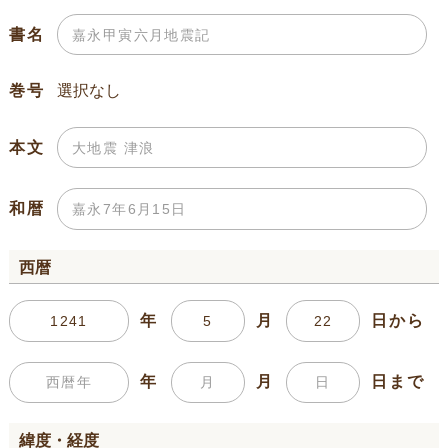
書名
巻号
本文
和暦
西暦
年
月
日から
年
月
日まで
緯度・経度