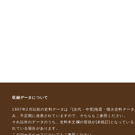
収録データについて
1607年2月以前の史料データは『
[古代・中世]地震・噴火史料デー
み、不定期に改善されていますので、
そちら
もご参照ください。
それ以外のデータのうち、史料本文欄の冒頭が[未校訂]となってい
れている場合があります。
このデータベースについて
もご参照ください。