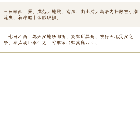
三日辛酉、霽、戌剋大地震、南風、由比浦大鳥居内拝殿被引潮
流失、着岸船十余艘破損、
廿七日乙酉、為天変地妖御祈、於御所巽角、被行天地災変之
祭、泰貞朝臣奉仕之、将軍家出御其庭云々、