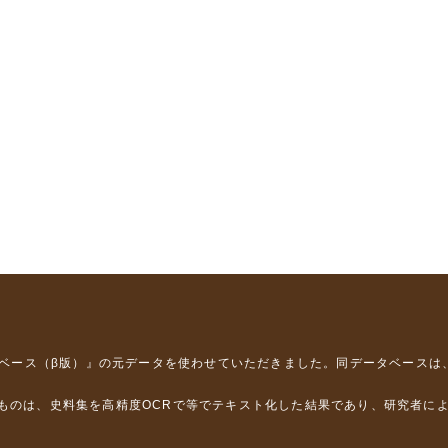
タベース（β版）』
の元データを使わせていただきました。同データベースは
るものは、史料集を高精度OCRで等でテキスト化した結果であり、研究者に