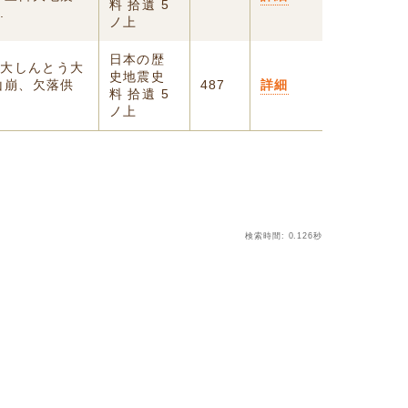
料 拾遺 5
.
ノ上
日本の歴
ゟ大しんとう大
史地震史
山崩、欠落供
487
詳細
料 拾遺 5
ノ上
検索時間: 0.126秒