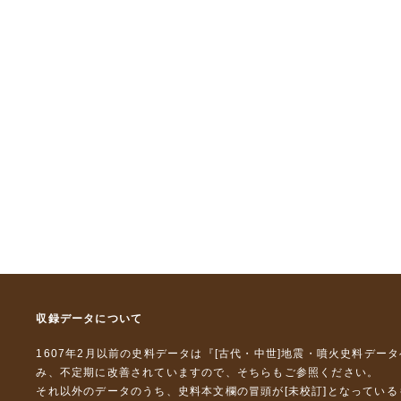
収録データについて
1607年2月以前の史料データは『
[古代・中世]地震・噴火史料デー
み、不定期に改善されていますので、
そちら
もご参照ください。
それ以外のデータのうち、史料本文欄の冒頭が[未校訂]となってい