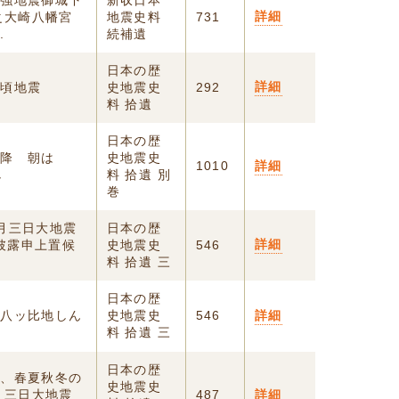
時強地震御城下
新収日本
詳細
之大崎八幡宮
地震史料
731
.
続補遺
日本の歴
詳細
ツ頃地震
史地震史
292
料 拾遺
日本の歴
雨降 朝は
史地震史
1010
詳細
し
料 拾遺 別
巻
八月三日大地震
日本の歴
詳細
披露申上置候
史地震史
546
料 拾遺 三
日本の歴
定八ッ比地しん
史地震史
546
詳細
料 拾遺 三
日本の歴
一、春夏秋冬の
史地震史
月三日大地震
487
詳細