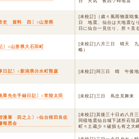
日 天気 夜四ツ時地震
[未校訂]（歳々風雨物直咄
市史 資料 四〕○山形県
日 地震、仙台は大地震な
日に仙台一見仕り、所々見る.
[未校訂]八月三日 晴天 
記〕○山形県大石田町
略）
享日記〕○新潟県分水町熊森
[未校訂]同三日 晴 午後
晩翠先生手録日記〕○常陸太田
[未校訂]三日 蔦忠見舞来
[未校訂]其後三十日め八月
館漫筆 四之上〕○仙台桜田良佐
同様地震仙台城下諸所石垣
藤報恩会
町々土蔵少々破損も有之大崎.