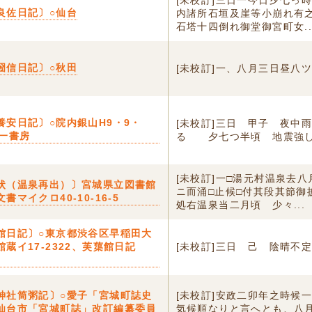
[未校訂]三日一今日夕七っ
良佐日記〕○仙台
内諸所石垣及崖等小崩れ有
石塔十四倒れ御堂御宮町女..
圀信日記〕○秋田
[未校訂]一、八月三日昼八
養安日記〕○院内銀山H9・9・
[未校訂]三日 甲子 夜中
三一書房
るゝ 夕七つ半頃 地震強
[未校訂]一□湯元村温泉去
状（温泉再出）〕宮城県立図書館
ニ而涌□止候□付其段其節御
書マイクロ40-10-16-5
処右温泉当二月頃ゟ少々...
館日記〕○東京都渋谷区早稲田大
蔵イ17-2322、芙蕖館日記
[未校訂]三日 己 陰晴不
神社筒粥記〕○愛子「宮城町誌史
[未校訂]安政二卯年之時候
仙台市「宮城町誌」改訂編纂委員
気候順なりと言へとも、八