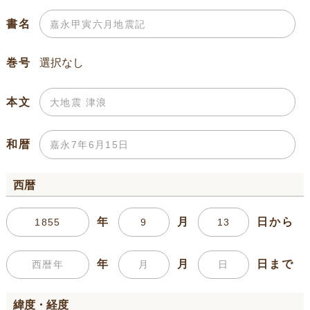
書名
巻号
本文
和暦
西暦
年
月
日から
年
月
日まで
緯度・経度