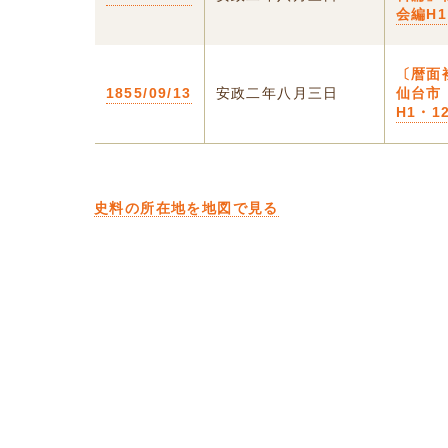
会編H
〔暦面
1855/09/13
安政二年八月三日
仙台市
H1・
史料の所在地を地図で見る