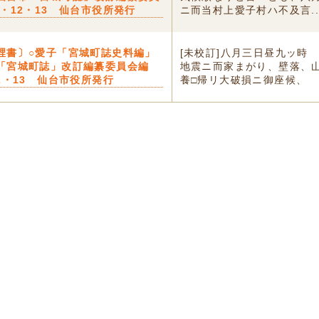
1・12・13 仙台市役所発行
ニ而当村上愛子村ハ不及言..
裡書〕○愛子「宮城町誌史料編」
[未校訂]八月三日昼九ッ時
「宮城町誌」改訂編纂委員会編
地震ニ而家まがり、壁落、
12・13 仙台市役所発行
養□帰リ大破損ニ御座候、