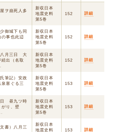
新収日本
家屋ヲ崩死人多
詳細
地震史料
152
第5巻
震少御城下も同
新収日本
詳細
由の事也此辺
地震史料
152
第5巻
）八月三日 大
新収日本
詳細
が続出（名取
地震史料
152
.
第5巻
門氏筆記）安政
新収日本
詳細
温泉塞ぐる三
地震史料
153
第5巻
三日 昼九ツ時
新収日本
詳細
まがり、壁
地震史料
153
.
第5巻
新収日本
所文書）八月三
詳細
地震史料
153