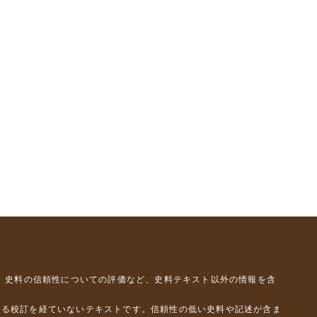
、史料の信頼性についての評価など、史料テキスト以外の情報を含
よる校訂を経ていないテキストです。信頼性の低い史料や記述が含ま