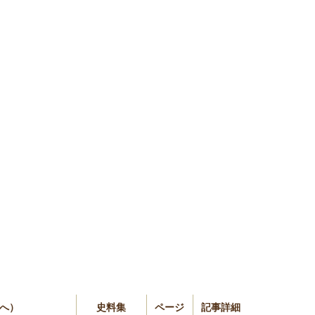
細へ）
史料集
ページ
記事詳細