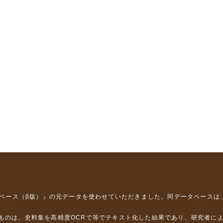
タベース（β版）』
の元データを使わせていただきました。同データベースは
るものは、史料集を高精度OCRで等でテキスト化した結果であり、研究者に