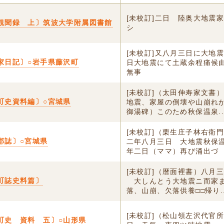
[未校訂]二日 陸奥大地震
観聞録 上〕筑波大学附属図書館
シ
[未校訂]又八月三日に大地
家日記〕○岩手県藤沢町
日大地震にて土蔵余程痛候
無事
[未校訂]（太田伸寿家文書
町史資料編〕○宮城県
地震、家屋の倒壊や山崩れ
御湯碑）このため秋保温泉..
[未校訂]（栗生庄子林右衛
郡誌〕○宮城県
二年八月三日 大地震秋保
年二日（ママ）再び涌出づ
[未校訂]（暦面裡書）八月
町誌史料篇〕
ゟ大しんとう大地震ニ而家
落、山崩、欠落供養□□帰り..
[未校訂]（松山領左沢代官
町史 資料 五〕○山形県