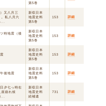
第5巻
集）又八月三
新収日本
詳細
り。私八月六
地震史料
153
..
第5巻
新収日本
九ツ時地震（後
詳細
地震史料
153
第5巻
新収日本
詳細
地震
地震史料
153
第5巻
新収日本
詳細
 午後地震
地震史料
153
第5巻
三日夕七っ時右
新収日本
詳細
及崖崩れ候
地震史料
731
..
続補遺