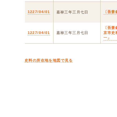
1227/04/01
〔吾妻
嘉禄三年三月七日
〔吾妻
1227/04/01
嘉禄三年三月七日
京市史
一」
史料の所在地を地図で見る