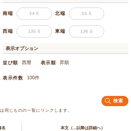
南端
北端
西端
東端
表示オプション
並び順
表示順
表示件数
検索
名は同じものの一覧にリンクします。
書名
本文（...以降は詳細へ）