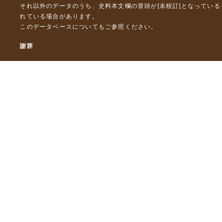
それ以外のデータのうち、史料本文欄の冒頭が[未校訂]となってい
れている場合があります。
このデータベースについて
もご参照ください。
謝辞
本データベースおよび格納しているテキストデータの一部の作成に
「災害の軽減に貢献するための地震火山観測研究計画」（文部科
「災害の軽減に貢献するための地震火山観測研究計画（第２次）
「災害の軽減に貢献するための地震火山観測研究計画（第３次）
東京大学デジタルアーカイブズ構築事業
本データベースに格納しているテキストデータの一部は，以下のプ
「ひずみ集中帯の重点的調査観測・研究プロジェクト」（文部科学
「都市の脆弱性が引き起こす激甚災害の軽減化プロジェクト」（文
「古代・中世の地震史料の校訂・データベース化と共有型拡張・活用シ
「古代・中世の全地震史料の校訂・電子化と国際標準震度データベース
© 東京大学地震火山史料連携研究機構