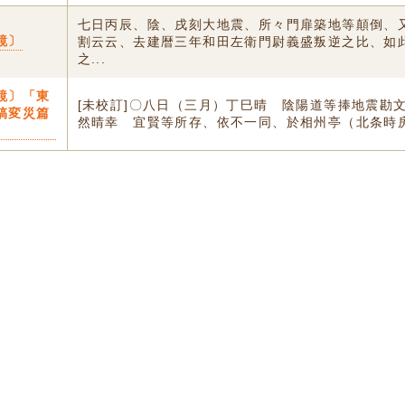
七日丙辰、陰、戌刻大地震、所々門扉築地等顛倒、
鏡〕
割云云、去建暦三年和田左衛門尉義盛叛逆之比、如
之...
鏡〕「東
[未校訂]〇八日（三月）丁巳晴 陰陽道等捧地震勘
稿変災篇
然晴幸 宜賢等所存、依不一同、於相州亭（北条時房.