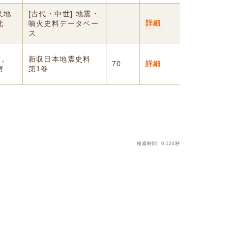
又地
[古代・中世] 地震・
詳細
此
噴火史料データベー
ス
文。
新収日本地震史料
70
詳細
..
第1巻
検索時間: 0.124秒