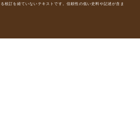
よる校訂を経ていないテキストです。信頼性の低い史料や記述が含ま
彦）
橋克彦）