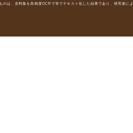
るものは、史料集を高精度OCRで等でテキスト化した結果であり、研究者に
は，以下のプロジェクトの支援を受けました。
学省）
」（文部科学省）
」（文部科学省）
ロジェクトの成果を利用しました。
省委託研究事業、研究代表者 佐竹健治）
部科学省委託研究事業、研究代表者 佐竹健治）
ステムの開発 」（科研費基盤研究(B)18310124、研究代表者 石橋克
構築に関する研究」（科研費基盤研究(A)15201040、研究代表者 石