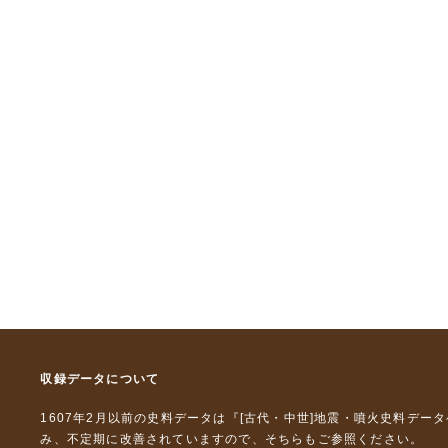
収録データについて
1607年2月以前の史料データは『
[古代・中世]地震・噴火史料デー
み、不定期に改善されていますので、
そちら
もご参照ください。