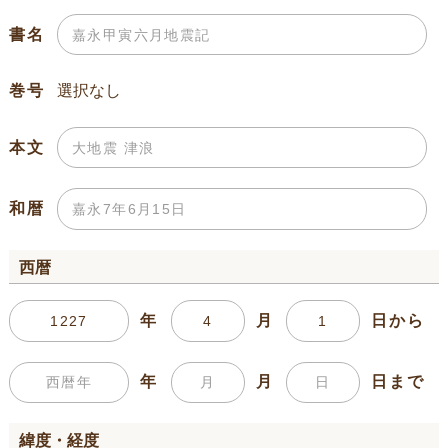
書名
巻号
本文
和暦
西暦
年
月
日から
年
月
日まで
緯度・経度