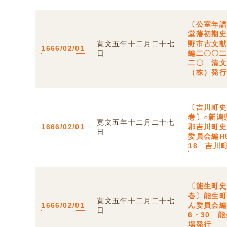
〔公室年
堂藩初期
寛文五年十二月二十七
野市古文
1666/02/01
日
編二〇〇
二〇 清
（株）発
〔吉川町
巻〕○新潟
寛文五年十二月二十七
1666/02/01
郡吉川町
日
委員会編H
18 吉川
〔能生町
巻〕能生
寛文五年十二月二十七
1666/02/01
ん委員会編
日
6・30 
場発行