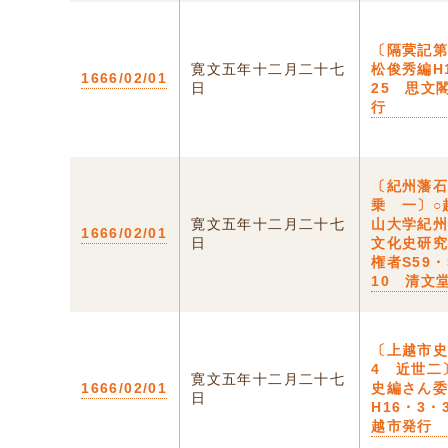
〔隔蓂記
寛文五年十二月二十七
松俊秀編H
1666/02/01
日
25 思文
行
〔紀州藩
乗 一〕○
寛文五年十二月二十七
山大学紀
1666/02/01
日
文化史研
権者S59・
10 清文
〔上越市
4 近世二
寛文五年十二月二十七
1666/02/01
史編さん
日
H16・3・
越市発行