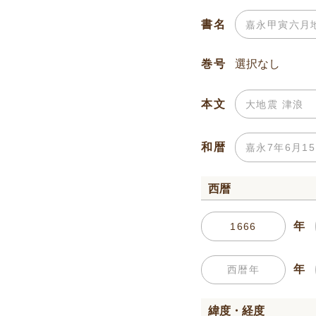
書名
巻号
本文
和暦
西暦
年
年
緯度・経度