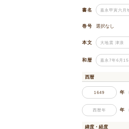
書名
巻号
本文
和暦
西暦
年
年
緯度・経度