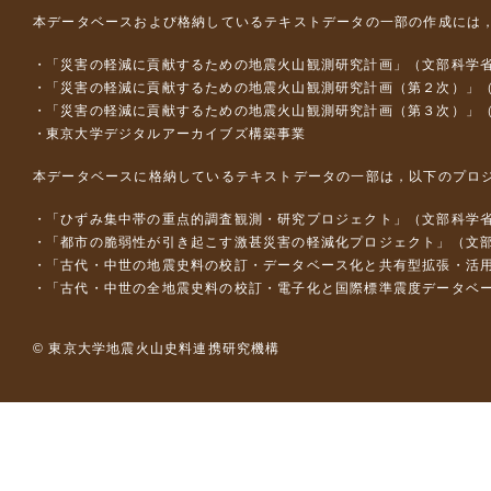
本データベースおよび格納しているテキストデータの一部の作成には
「災害の軽減に貢献するための地震火山観測研究計画」（文部科学
「災害の軽減に貢献するための地震火山観測研究計画（第２次）」
「災害の軽減に貢献するための地震火山観測研究計画（第３次）」
東京大学デジタルアーカイブズ構築事業
本データベースに格納しているテキストデータの一部は，以下のプロ
「ひずみ集中帯の重点的調査観測・研究プロジェクト」（文部科学省
「都市の脆弱性が引き起こす激甚災害の軽減化プロジェクト」（文部
「古代・中世の地震史料の校訂・データベース化と共有型拡張・活用シス
「古代・中世の全地震史料の校訂・電子化と国際標準震度データベース構
© 東京大学地震火山史料連携研究機構