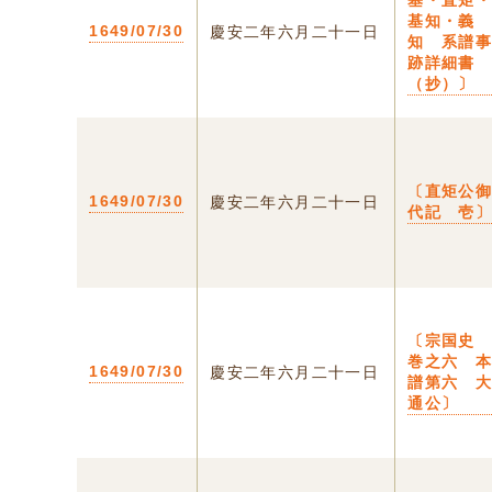
基・直矩
基知・義
1649/07/30
慶安二年六月二十一日
知 系譜
跡詳細書
（抄）〕
〔直矩公
1649/07/30
慶安二年六月二十一日
代記 壱
〔宗国
巻之六 
1649/07/30
慶安二年六月二十一日
譜第六 
通公〕