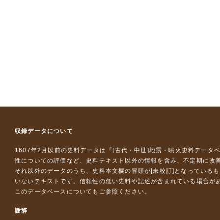
収録データについて
1607年2月以前の史料データは『
[古代・中世]地震・噴火史料データ
性についての評価など、史料テキスト以外の情報を含み、不定期に改
それ以外のデータのうち、史料本文欄の冒頭が[未校訂]となっている
いないテキストです。信頼性の低い史料や記述が含まれている場合が
このデータベースについて
もご参照ください。
謝辞