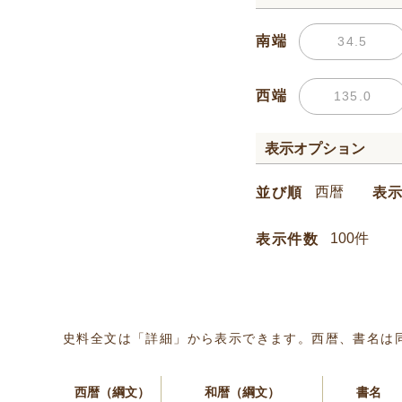
南端
西端
表示オプション
並び順
表
表示件数
史料全文は「詳細」から表示できます。西暦、書名は
西暦（綱文）
和暦（綱文）
書名