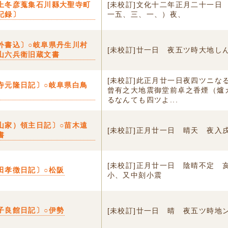
上冬彦蒐集石川縣大聖寺町
[未校訂]文化十二年正月二十一日
記録〕
一五、三、一、）夜、
外書込〕○岐阜県丹生川村
[未校訂]廿一日 夜五ツ時大地し
山六兵衛旧蔵文書
[未校訂]此正月廿一日夜四ツニな
寺元隆日記〕○岐阜県白鳥
曾有之大地震御堂前卓之香煙（爐
るなんても四ツよ...
山家）領主日記〕○苗木遠
[未校訂]正月廿一日 晴天 夜入
書
[未校訂]正月廿一日 陰晴不定 
田孝徴日記〕○松阪
小、又中刻小震
子良館日記〕○伊勢
[未校訂]廿一日 晴 夜五ツ時地