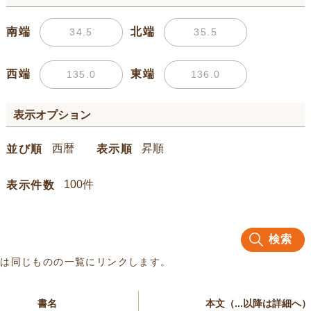
南端
北端
西端
東端
表示オプション
並び順
表示順
表示件数
検索
名は同じものの一覧にリンクします。
書名
本文（...以降は詳細へ）