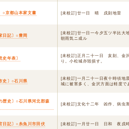
〕○京都山本家文書
[未校訂]廿一日 晴 戌刻地雷
[未校訂]廿一日一今夕五ツ半比大
家日記〕○豊岡
朝雨気ニ成ル
[未校訂]正月二十一日 亥刻、金
読史年表〕
り。小松城亦毀損す。
[未校訂]一月二十一日夜十時頃地
市史〕○石川県
城に被害多く、金沢方面は軽度で
の歴史〕○石川県河北郡森
[未校訂]文化十二年 凶作、病虫
官日記〕○糸魚川市田伏
[未校訂]一月廿一日 日和 夜戌