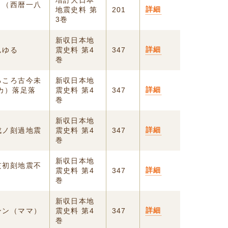
増訂大日本
 （西暦一八
詳細
地震史料 第
201
3巻
新収日本地
詳細
んゆる
震史料 第4
347
巻
るころ古今未
新収日本地
詳細
カ）落足落
震史料 第4
347
巻
新収日本地
詳細
戌ノ刻過地震
震史料 第4
347
巻
新収日本地
亥初刻地震不
詳細
震史料 第4
347
巻
新収日本地
詳細
ンン（ママ）
震史料 第4
347
巻