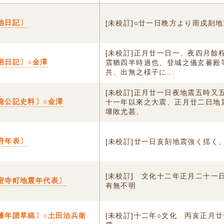
地日記〕
[未校訂]○廿一日晩方より雨戌刻
[未校訂]正月廿一日一、夜四月餘
用日記〕○金澤
震猶四半時過也、登城之儀玄蕃殿
共、出無之様子に...
[未校訂]正月廿一日夜地震五時又
龍公記史料〕○金澤
十一年以來之大震、正月廿二日地
壞敗尤甚、
府年表〕
[未校訂]廿一日亥刻地震強く揺く
[未校訂] 文化十二年正月二十一
聖寺町地震年代表〕
有無不明
藩年譜草稿〕○土田治兵衛
[未校訂]十二年○文化 丙亥正月