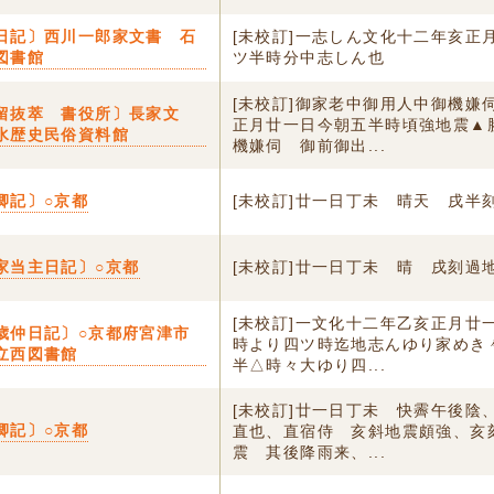
日記〕西川一郎家文書 石
[未校訂]一志しん文化十二年亥正
図書館
ツ半時分中志しん也
[未校訂]御家老中御用人中御機嫌
留抜萃 書役所〕長家文
正月廿一日今朝五半時頃強地震▲
水歴史民俗資料館
機嫌伺 御前御出...
卿記〕○京都
[未校訂]廿一日丁未 晴天 戌半
家当主日記〕○京都
[未校訂]廿一日丁未 晴 戌刻過
[未校訂]一文化十二年乙亥正月廿
歳仲日記〕○京都府宮津市
時より四ツ時迄地志んゆり家めき
立西図書館
半△時々大ゆり四...
[未校訂]廿一日丁未 快霽午後陰
卿記〕○京都
直也、直宿侍 亥斜地震頗強、亥
震 其後降雨来、...