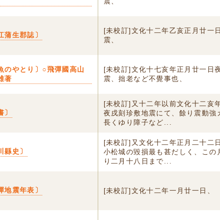
震、
[未校訂]文化十二年乙亥正月廿一
江蒲生郡誌〕
震、
魚のやとり〕○飛彈國高山
[未校訂]文化十七亥年正月廿一日
雄著
震、拙老など不覺事也、
[未校訂]又十二年以前文化十二亥
書〕
夜戌刻珍敷地震にて、餘り震動強
長くゆり障子など...
[未校訂]又文化十二年正月二十二
川縣史〕
小松城の毀損最も甚だしく、この
り二月十八日まで...
彈地震年表〕
[未校訂]文化十二年一月廿一日、