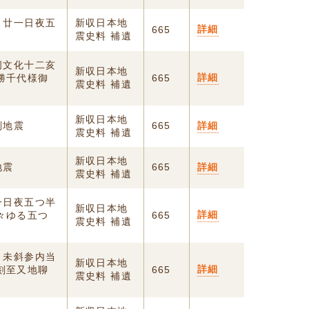
月廿一日夜五
新収日本地
詳細
665
震史料 補遺
伺文化十二亥
新収日本地
詳細
勝千代様御
665
震史料 補遺
新収日本地
刻地震
665
詳細
震史料 補遺
新収日本地
地震
665
詳細
震史料 補遺
一日夜五つ半
新収日本地
詳細
々ゆる五つ
665
震史料 補遺
、未斜参内当
新収日本地
詳細
刻至又地聊
665
震史料 補遺