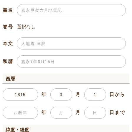
書名
巻号
本文
和暦
西暦
年
月
日から
年
月
日まで
緯度・経度