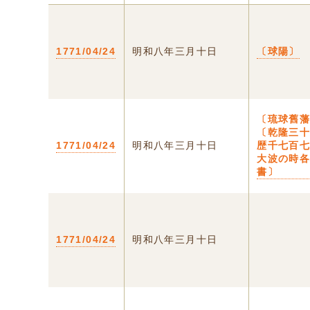
1771/04/24
明和八年三月十日
〔球陽〕
〔琉球舊
〔乾隆三
1771/04/24
明和八年三月十日
歴千七百
大波の時
書〕
1771/04/24
明和八年三月十日