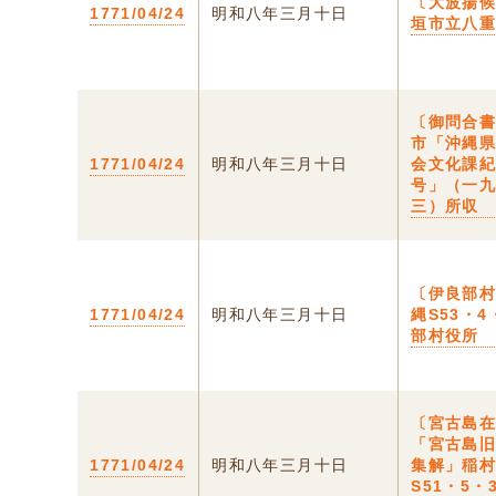
〔大波揚
1771/04/24
明和八年三月十日
垣市立八
〔御問合書
市「沖縄
1771/04/24
明和八年三月十日
会文化課
号」（一
三）所収
〔伊良部村
1771/04/24
明和八年三月十日
縄S53・4
部村役所
〔宮古島
「宮古島
1771/04/24
明和八年三月十日
集解」稲
S51・5・