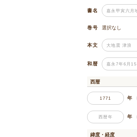
書名
巻号
本文
和暦
西暦
年
年
緯度・経度