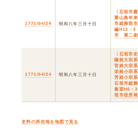
〔石垣市叢
重山島年
1771/04/24
市総務部
明和八年三月十日
編H12・3
市 第二
〔石垣市史
陽姓大宗
官姓大宗
栄姓小宗
1771/04/24
明和八年三月十日
芳姓小宗
石垣市総
集室H6・
垣市役所
史料の所在地を地図で見る