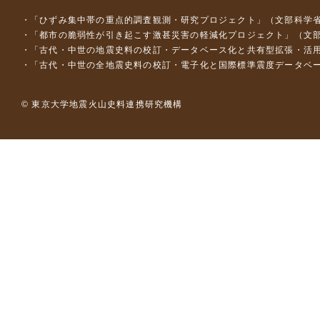
「ひずみ集中帯の重点的調査観測・研究プロジェクト」（文部科学省
「都市の脆弱性が引き起こす激甚災害の軽減化プロジェクト」（文部
「古代・中世の地震史料の校訂・データベース化と共有型拡張・活用シス
「古代・中世の全地震史料の校訂・電子化と国際標準震度データベース構
© 東京大学地震火山史料連携研究機構