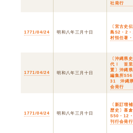
社発行
〔宮古史伝
1771/04/24
明和八年三月十日
島S2・2・
村恒任著
〔沖縄県
代Ⅰ 首
置〕沖縄
1771/04/24
明和八年三月十日
編集所S5
31 沖縄
会発行
〔新訂増
歴史〕喜
1771/04/24
明和八年三月十日
S50・12
刊行会発