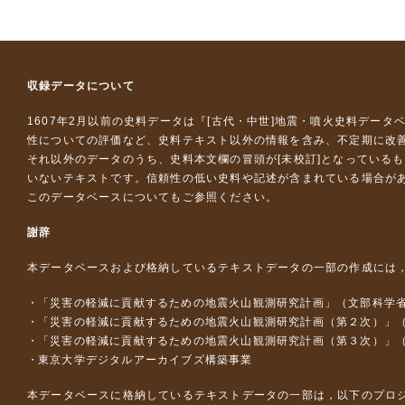
収録データについて
1607年2月以前の史料データは『
[古代・中世]地震・噴火史料データ
性についての評価など、史料テキスト以外の情報を含み、不定期に改
それ以外のデータのうち、史料本文欄の冒頭が[未校訂]となっている
いないテキストです。信頼性の低い史料や記述が含まれている場合が
このデータベースについて
もご参照ください。
謝辞
本データベースおよび格納しているテキストデータの一部の作成には
「災害の軽減に貢献するための地震火山観測研究計画」（文部科学
「災害の軽減に貢献するための地震火山観測研究計画（第２次）」
「災害の軽減に貢献するための地震火山観測研究計画（第３次）」
東京大学デジタルアーカイブズ構築事業
本データベースに格納しているテキストデータの一部は，以下のプロ