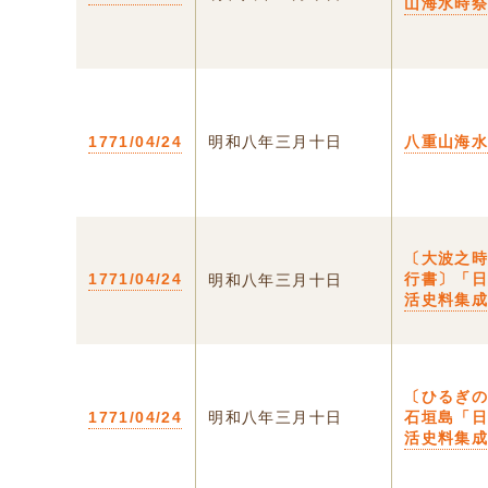
山海水時
1771/04/24
明和八年三月十日
八重山海
〔大波之
1771/04/24
行書〕「
明和八年三月十日
活史料集
〔ひるぎの
1771/04/24
明和八年三月十日
石垣島「
活史料集