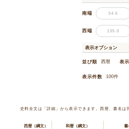
南端
西端
表示オプション
並び順
表
表示件数
史料全文は「詳細」から表示できます。西暦、書名は
西暦（綱文）
和暦（綱文）
書