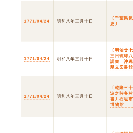
〔千葉県
1771/04/24
明和八年三月十日
史〕
〔明治廿
三日琉球
1771/04/24
明和八年三月十日
調書 沖
県立図書
〔乾隆三
波之時各
1771/04/24
明和八年三月十日
書〕石垣
博物館