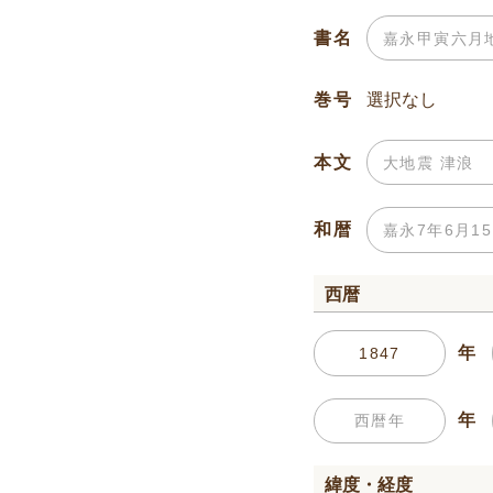
書名
巻号
本文
和暦
西暦
年
年
緯度・経度