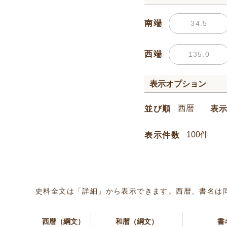
南端
西端
表示オプション
並び順
表
表示件数
史料全文は「詳細」から表示できます。西暦、書名は
西暦（綱文）
和暦（綱文）
書