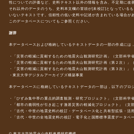
性についての評価など、史料テキスト以外の情報を含み、不定期に改
それ以外のデータのうち、史料本文欄の冒頭が[未校訂]となっている
いないテキストです。信頼性の低い史料や記述が含まれている場合が
このデータベースについて
もご参照ください。
謝辞
本データベースおよび格納しているテキストデータの一部の作成には
「災害の軽減に貢献するための地震火山観測研究計画」（文部科学
「災害の軽減に貢献するための地震火山観測研究計画（第２次）」
「災害の軽減に貢献するための地震火山観測研究計画（第３次）」
東京大学デジタルアーカイブズ構築事業
本データベースに格納しているテキストデータの一部は，以下のプロ
「ひずみ集中帯の重点的調査観測・研究プロジェクト」（文部科学省
「都市の脆弱性が引き起こす激甚災害の軽減化プロジェクト」（文部
「古代・中世の地震史料の校訂・データベース化と共有型拡張・活用シス
「古代・中世の全地震史料の校訂・電子化と国際標準震度データベース構
© 東京大学地震火山史料連携研究機構