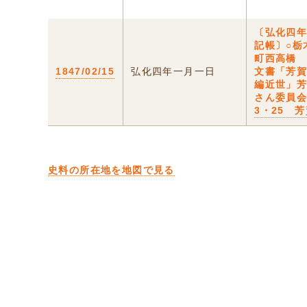
〔弘化四
記帳〕○栃
町西高橋
1847/02/15
弘化四年一月一日
文書「芳
編近世」
さん委員会
3・25 
史料の所在地を地図で見る