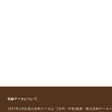
収録データについて
1607年2月以前の史料データは『
[古代・中世]地震・噴火史料データ