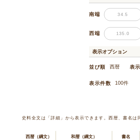
南端
西端
表示オプション
並び順
表
表示件数
史料全文は「詳細」から表示できます。西暦、書名は
西暦（綱文）
和暦（綱文）
書名