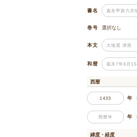
書名
巻号
本文
和暦
西暦
年
年
緯度・経度