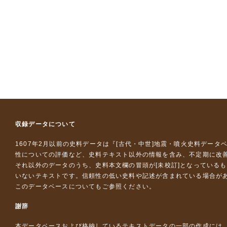
収録データについて
1607年2月以前の史料データは『
[古代・中世]地震・噴火史料データ
性についての評価など、史料テキスト以外の情報を含み、不定期に改
それ以外のデータのうち、史料本文欄の冒頭が[未校訂]となっている
いないテキストです。信頼性の低い史料や記述が含まれている場合が
このデータベースについて
もご参照ください。
謝辞
本データベースおよび格納しているテキストデータの一部の作成には