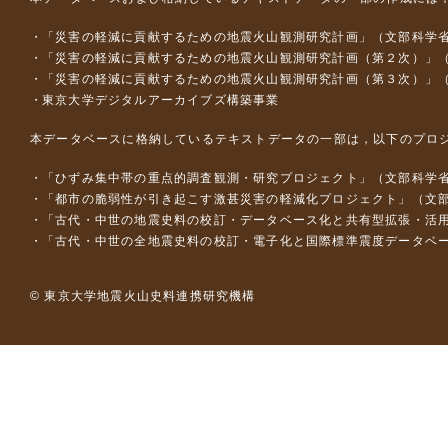
「災害の軽減に貢献するための地震火山観測研究計画」（文部科学
「災害の軽減に貢献するための地震火山観測研究計画（第２次）」
「災害の軽減に貢献するための地震火山観測研究計画（第３次）」
東京大学デジタルアーカイブズ構築事業
本データベースに格納しているテキストデータの一部は，以下のプロ
「ひずみ集中帯の重点的調査観測・研究プロジェクト」（文部科学省
「都市の脆弱性が引き起こす激甚災害の軽減化プロジェクト」（文部
「古代・中世の地震史料の校訂・データベース化と共有型拡張・活用シス
「古代・中世の全地震史料の校訂・電子化と国際標準震度データベース構
© 東京大学地震火山史料連携研究機構