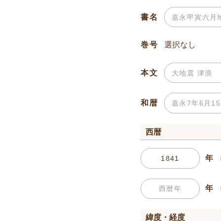
書名
巻号
本文
和暦
西暦
年
年
緯度・経度