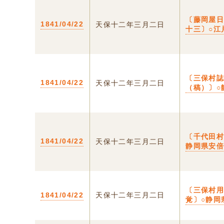
〔藤岡屋
1841/04/22
天保十二年三月二日
十三〕○江
〔三保村
1841/04/22
天保十二年三月二日
（稿）〕○
〔千代田村
1841/04/22
天保十二年三月二日
静岡県安
〔三保村
1841/04/22
天保十二年三月二日
覚〕○静岡