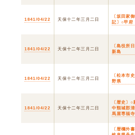
〔坂田家
1841/04/22
天保十二年三月二日
記〕○甲府
〔島役所日
1841/04/22
天保十二年三月二日
新島
〔松本市史
1841/04/22
天保十二年三月二日
野県
〔暦史〕○
1841/04/22
天保十二年三月二日
中頸城郡
馬屋専福
〔暦欄外書
岐阜県丹