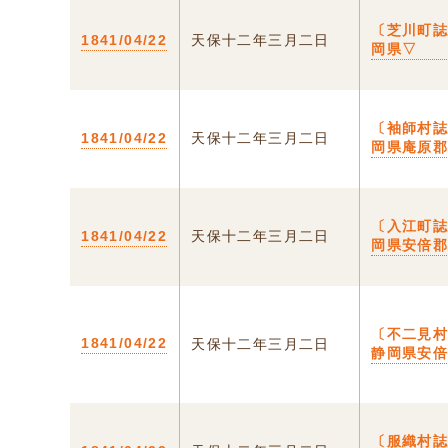
〔芝川町誌
1841/04/22
天保十二年三月二日
岡県▽
〔袖師村誌
1841/04/22
天保十二年三月二日
岡県庵原
〔入江町誌
1841/04/22
天保十二年三月二日
岡県安倍
〔不二見村
1841/04/22
天保十二年三月二日
静岡県安
〔服織村誌