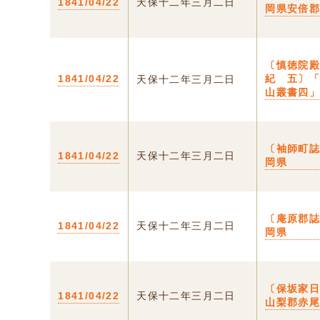
1841/04/22
天保十二年三月二日
岡県安倍
〔慎徳院
1841/04/22
紀 五〕
天保十二年三月二日
山叢書四
〔袖師町誌
1841/04/22
天保十二年三月二日
岡県
〔庵原郡誌
1841/04/22
天保十二年三月二日
岡県
〔保坂家日
1841/04/22
天保十二年三月二日
山梨郡赤