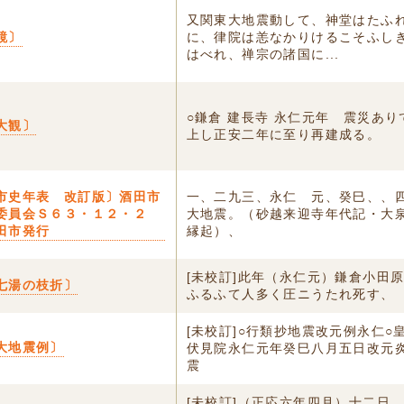
又関東大地震動して、神堂はたふ
鏡〕
に、律院は恙なかりけるこそふし
はべれ、禅宗の諸国に...
○鎌倉 建長寺 永仁元年 震災あり
大観〕
上し正安二年に至り再建成る。
市史年表 改訂版〕酒田市
一、二九三、永仁 元、癸巳、、
委員会Ｓ６３・１２・２
大地震。（砂越来迎寺年代記・大
田市発行
縁起）、
[未校訂]此年（永仁元）鎌倉小田
七湯の枝折〕
ふるふて人多く圧ニうたれ死す、
[未校訂]○行類抄地震改元例永仁
大地震例〕
伏見院永仁元年癸巳八月五日改元
震
[未校訂]（正応六年四月）十二日