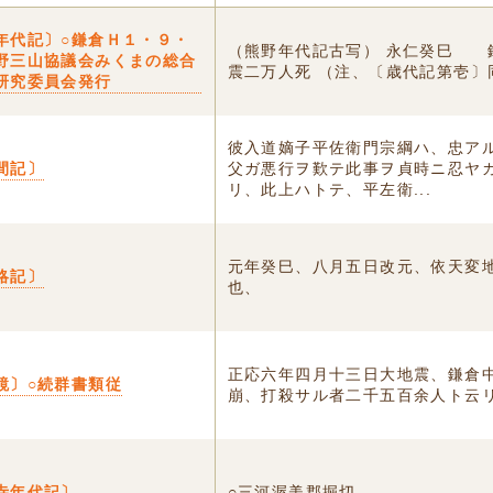
年代記〕○鎌倉Ｈ１・９・
（熊野年代記古写） 永仁癸巳 
野三山協議会みくまの総合
震二万人死 （注、〔歳代記第壱〕
研究委員会発行
彼入道嫡子平佐衛門宗綱ハ、忠ア
間記〕
父ガ悪行ヲ歎テ此事ヲ貞時ニ忍ヤ
リ、此上ハトテ、平左衛...
元年癸巳、八月五日改元、依天変
略記〕
也、
正応六年四月十三日大地震、鎌倉
鏡〕○続群書類従
崩、打殺サル者二千五百余人ト云
寺年代記〕
○三河渥美郡掘切