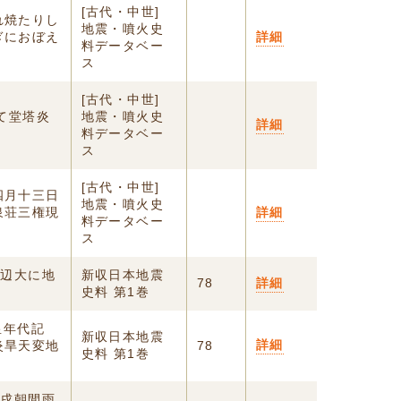
[古代・中世]
れ焼たりし
地震・噴火史
ぎにおぼえ
詳細
料データベー
ス
[古代・中世]
て堂塔炎
地震・噴火史
詳細
料データベー
ス
[古代・中世]
四月十三日
地震・噴火史
泉荘三権現
詳細
料データベー
ス
原辺大に地
新収日本地震
78
詳細
史料 第1巻
○皇年代記
新収日本地震
詳細
炎旱天変地
78
史料 第1巻
 戌朝間雨