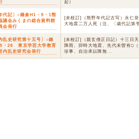
行
起）
年代記〕○鎌倉H1・9・1熊
[未校訂]（熊野年代記古写）永仁
協議会みくまの総合資料館
大地震二万人死（注、〔歳代記第
員会発行
内乱史研究第十五号〕○鎌
[未校訂]（親玄僧正日記）十三日
・5・28 東京学芸大学教育
降雨、卯時大地震、先代未曽有□
世内乱史研究会発行
珍事、自治承以降無...