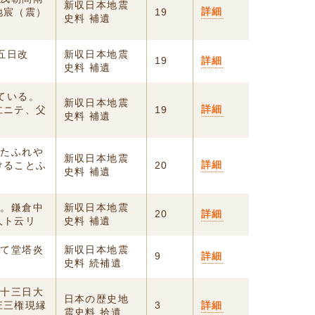
新収日本地震
詳細
地宸（震）
19
史料 補遺
五日改
新収日本地震
19
詳細
史料 補遺
ている。
新収日本地震
詳細
仁ニテ、父
19
史料 補遺
はたふれや
新収日本地震
詳細
けることふ
20
史料 補遺
震。鎌倉中
新収日本地震
20
詳細
人ト云リ
史料 補遺
りて堂塔炎
新収日本地震
9
詳細
史料 続補遺
月十三日大
日本の歴史地
庄三権現縁
3
詳細
震史料 拾遺