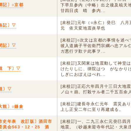
卿記〕○京都
下早旦参内（中略）出之後及暁天
廿四日戌 晴 参内...
[未校訂]元年（○永仁）癸巳 八月
略記〕▽
元 依天変地震炎旱也
[未校訂]○次文は京都の事情を述べ
間記〕▽
彼入道嫡子平佐衛門宗綱ハ忠アル
ガ悪行ヲ歎テ此事ヲ...
[未校訂]又関東は地震動して神堂
鏡 下〕▽
けたりしに、律院はつゝがなかり
しぎにおぼえはべれ...
[未校訂]正応六年四月十三日大地
鏡〕▽
ノ山々崩。打殺サル者二千五百余
[未校訂]建長寺永仁元年 震災あ
大観〕○鎌倉
上し正安二年に至り再建成る。
市史年表 改訂版〕酒田市
[未校訂]一、二九三永仁元癸巳四
員会S63・12・25 酒
地震。（砂越来迎寺年代記・大泉