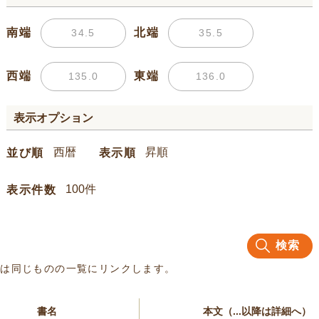
南端
北端
西端
東端
表示オプション
並び順
表示順
表示件数
検索
名は同じものの一覧にリンクします。
書名
本文（...以降は詳細へ）