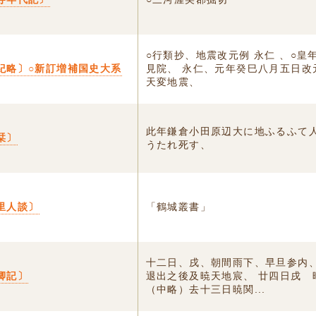
○行類抄、地震改元例 永仁 、○皇
紀略〕○新訂増補国史大系
見院、 永仁、元年癸巳八月五日改
天変地震、
此年鎌倉小田原辺大に地ふるふて
栞〕
うたれ死す、
里人談〕
「鶴城叢書」
十二日、戌、朝間雨下、早旦参内
卿記〕
退出之後及暁天地宸、 廿四日戌 
（中略）去十三日暁関...