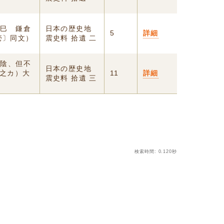
癸巳 鎌倉
日本の歴史地
5
詳細
壱〕同文）
震史料 拾遺 二
天陰、但不
日本の歴史地
（之カ）大
11
詳細
震史料 拾遺 三
検索時間: 0.120秒