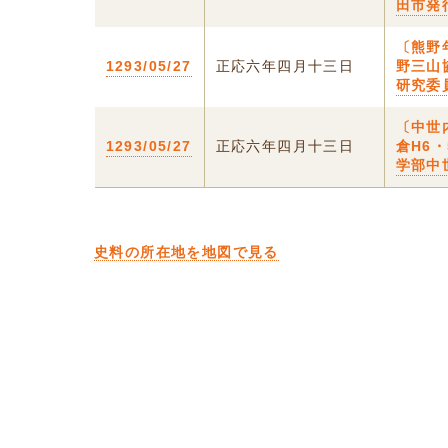
田市発
〔熊野
1293/05/27
正応六年四月十三日
野三山
研究委
〔中世
1293/05/27
正応六年四月十三日
倉H6
学部中
史料の所在地を地図で見る