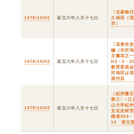
〔北家御日
1678/10/02
延宝六年八月十七日
久保田（
市）
〔花巻市
編（矢沢
文書其之
1678/10/02
延宝六年八月十七日
H3・3・3
教育委員
沢地区は
港付近
〔紀州藩
乗三〕○江
山大学紀
1678/10/02
延宝六年八月十七日
文化史研
権者S59・
10 清文