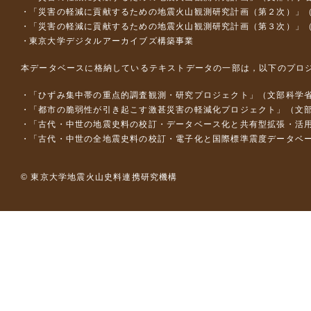
「災害の軽減に貢献するための地震火山観測研究計画（第２次）」
「災害の軽減に貢献するための地震火山観測研究計画（第３次）」
東京大学デジタルアーカイブズ構築事業
本データベースに格納しているテキストデータの一部は，以下のプロ
「ひずみ集中帯の重点的調査観測・研究プロジェクト」（文部科学省
「都市の脆弱性が引き起こす激甚災害の軽減化プロジェクト」（文部
「古代・中世の地震史料の校訂・データベース化と共有型拡張・活用シス
「古代・中世の全地震史料の校訂・電子化と国際標準震度データベース構
© 東京大学地震火山史料連携研究機構