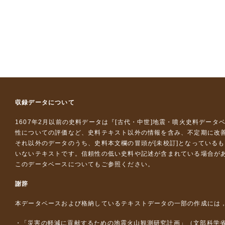
収録データについて
1607年2月以前の史料データは『
[古代・中世]地震・噴火史料データ
性についての評価など、史料テキスト以外の情報を含み、不定期に改
それ以外のデータのうち、史料本文欄の冒頭が[未校訂]となっている
いないテキストです。信頼性の低い史料や記述が含まれている場合が
このデータベースについて
もご参照ください。
謝辞
本データベースおよび格納しているテキストデータの一部の作成には
「災害の軽減に貢献するための地震火山観測研究計画」（文部科学