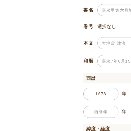
書名
巻号
本文
和暦
西暦
年
年
緯度・経度