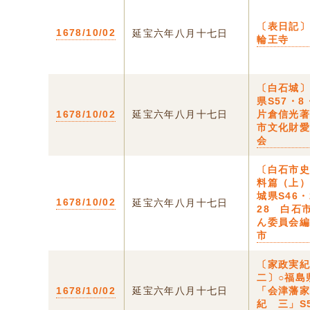
〔表日記〕
1678/10/02
延宝六年八月十七日
輪王寺
〔白石城〕
県S57・
1678/10/02
延宝六年八月十七日
片倉信光
市文化財
会
〔白石市史
料篇（上）
城県S46・
1678/10/02
延宝六年八月十七日
28 白石
ん委員会
市
〔家政実
二〕○福島
1678/10/02
延宝六年八月十七日
「会津藩
紀 三」S