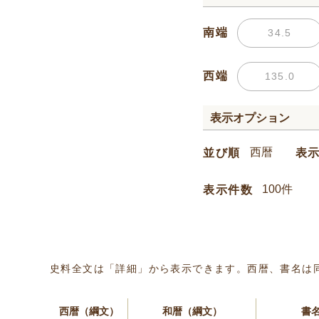
南端
西端
表示オプション
並び順
表
表示件数
史料全文は「詳細」から表示できます。西暦、書名は
西暦（綱文）
和暦（綱文）
書