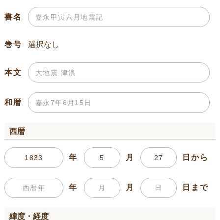
書名
巻号
本文
和暦
西暦
年
月
日から
年
月
日まで
緯度・経度