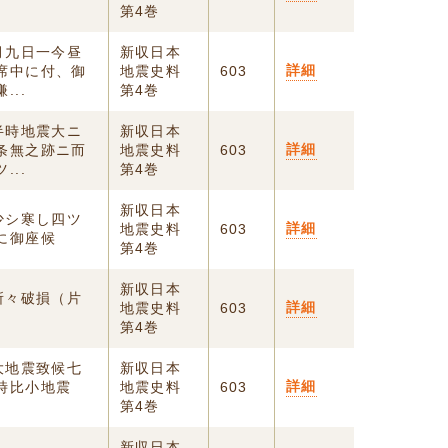
第4巻
月九日一今昼
新収日本
詳細
席中に付、御
地震史料
603
..
第4巻
半時地震大ニ
新収日本
詳細
条無之跡ニ而
地震史料
603
..
第4巻
新収日本
少シ寒し四ツ
詳細
地震史料
603
に御座候
第4巻
新収日本
所々破損（片
詳細
地震史料
603
第4巻
大地震致候七
新収日本
詳細
ツ時比小地震
地震史料
603
第4巻
新収日本