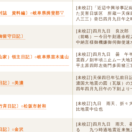
[未校訂]「近辺中興珍事記
村誌 資料編〕○岐阜県揖斐郡▽
た災害日坂区 所蔵一天保
八三三）癸巳四月九日午之時.
[未校訂]四月九日 良次郎
御留守日記〕
（前略）一今日午刻過余程
中納言様御機嫌御伺御使速水
[未校訂]四月九日 曇 午
山家）領主日記〕○岐阜県苗木遠山
震酉ノ刻半頃ニ止ム一大地
平土原四郎左衛門多田猪三宮.
[未校訂]天保四巳年弘前日
日記〕○美濃
濃国大地震の図（瓦版）の
四年四月九日午の下刻より十.
[未校訂]九日 雨天、折々
竹斉日記〕○松阪市射和
比地震中位也
[未校訂]四月九日 雨天、
日記〕○金沢
るゝ 九つ時過地震近来無