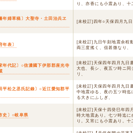
り、亦香にも小震あり、十二.
藩年婦草稿〕大聖寺・土田治兵ヱ
[未校訂]四年○天保四月九
[未校訂]九日午刻地震余程
府年表〕
両三度搖く、伹甚微なり、
[未校訂]天保四年四月九日
家年代記〕○信濃國下伊那郡座光寺
大也、長シ、夜五ツ時ニ同
蔵
リ、
[未校訂]天保四年四月九日
田平松之丞氏記錄〕○近江愛知郡平
中地震ゆる、夜の五ツ時迄
る大きにふしぎ、
[未校訂]天保十四癸巳年四
市史〕○岐阜県
時大地震あり。七ツ時迄に
り。又宵にも小震あり。十二.