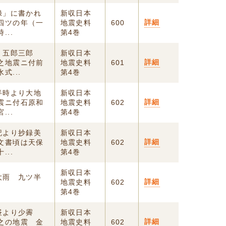
録」に書かれ
新収日本
詳細
四ツの年（一
地震史料
600
..
第4巻
 五郎三郎
新収日本
詳細
之地震ニ付前
地震史料
601
式...
第4巻
半時より大地
新収日本
詳細
震ニ付石原和
地震史料
602
..
第4巻
記より抄録美
新収日本
詳細
文書頃は天保
地震史料
602
..
第4巻
新収日本
大雨 九ツ半
詳細
地震史料
602
第4巻
昼より少霽
新収日本
詳細
之の地震 金
地震史料
602