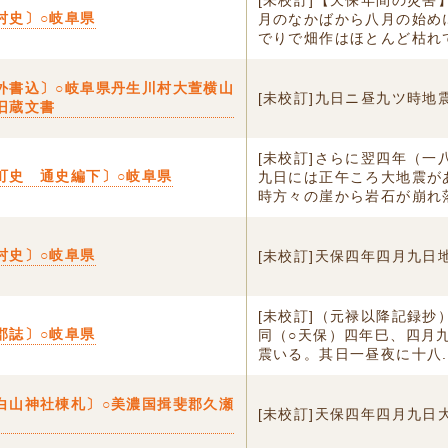
[未校訂]【天保年間の災害
村史〕○岐阜県
月のなかばから八月の始め
でりで畑作はほとんど枯れて.
外書込〕○岐阜県丹生川村大萱横山
[未校訂]九日ニ昼九ツ時地
旧蔵文書
[未校訂]さらに翌四年（一
町史 通史編下〕○岐阜県
九日には正午ころ大地震が
時方々の崖から岩石が崩れ落.
村史〕○岐阜県
[未校訂]天保四年四月九日
[未校訂]（元禄以降記録抄
郡誌〕○岐阜県
同（○天保）四年巳、四月
震いる。其日一昼夜に十八..
白山神社棟札〕○美濃国揖斐郡久瀬
[未校訂]天保四年四月九日