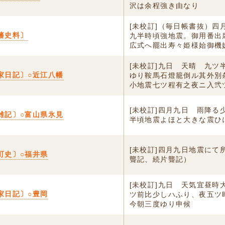
沢は余程強き由なり
[未校訂]（毎日帳書抜）四
藩史料〕
九半時頃強地震。御用番出
広式へ罷出寿々姫様始御機嫌.
[未校訂]九日 天晴 九ツ
家日記〕○近江八幡
ゆり鞍馬石燈籠倒ル其外別
小地震七ツ程有之夜ニ入弐ツ.
[未校訂]四月九日 雨降る
雑記〕○富山県氷見
半頃地震よほと大きな震ひ
[未校訂]四月九日地震にて
町史〕○福井県
聾記、続片聾記）
[未校訂]九日 天気宜昼時
家日記〕○豊岡
ツ前比少しハふり、夜五
今朝三度ゆり申候