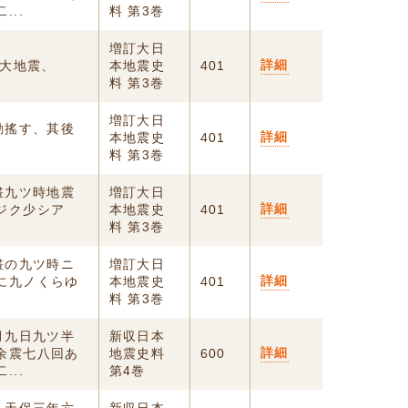
..
料 第3巻
増訂大日
詳細
日大地震、
本地震史
401
料 第3巻
増訂大日
動搖す、其後
詳細
本地震史
401
料 第3巻
晝九ツ時地震
増訂大日
詳細
ジク少シア
本地震史
401
料 第3巻
晝の九ツ時ニ
増訂大日
詳細
に九ノくらゆ
本地震史
401
料 第3巻
月九日九ツ半
新収日本
詳細
余震七八回あ
地震史料
600
..
第4巻