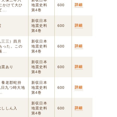
】天保三年六
新収日本
詳細
にかけて大ひ
地震史料
600
..
第4巻
新収日本
詳細
震
地震史料
600
第4巻
八三三）四月
新収日本
詳細
あった。この
地震史料
600
..
第4巻
新収日本
詳細
地震あり
地震史料
600
第4巻
）養老郡蛇持
新収日本
詳細
九日九つ時大地
地震史料
600
.
第4巻
新収日本
詳細
大ししん入
地震史料
600
第4巻