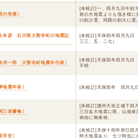
[未校訂]一、四月九日午刻
世の有様〕
前の大地震よりも強き様に
の刻少震、同酉の刻大に震ふ.
上冬彦 石川県大聖寺町の地震記
[未校訂]天保四年四月九日
三三、五、二七）
[未校訂]天保四年四月九日
水沖一郎 大聖寺町地震年代表〕
不明
彈地震年表〕
[未校訂]天保四年 四月九
[未校訂]濃州大垣之城下四
関三栄書翰〕
三日迄大地震に雨、山崩泉
候由に御座候、
[未校訂]天保十四年癸巳四
垣市史〕
時大地震あり、七ツ時迄に