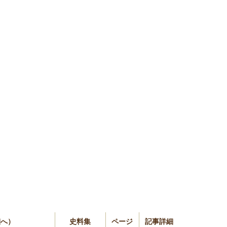
細へ）
史料集
ページ
記事詳細