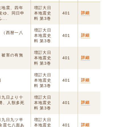
大地震、四年
増訂大日
詳細
覚ゆ、同日申
本地震史
401
..
料 第3巻
増訂大日
 （西暦一八
詳細
本地震史
401
料 第3巻
増訂大日
 被害の有無
詳細
本地震史
401
料 第3巻
増訂大日
詳細
日
本地震史
401
料 第3巻
月九日より十
増訂大日
詳細
湧、人獣多死
本地震史
401
料 第3巻
月九日九ツ半
増訂大日
詳細
余震七八面あ
本地震史
401