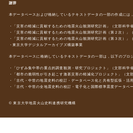
謝辞
本データベースおよび格納しているテキストデータの一部の作成には
「災害の軽減に貢献するための地震火山観測研究計画」（文部科学
「災害の軽減に貢献するための地震火山観測研究計画（第２次）」
「災害の軽減に貢献するための地震火山観測研究計画（第３次）」
東京大学デジタルアーカイブズ構築事業
本データベースに格納しているテキストデータの一部は，以下のプロ
「ひずみ集中帯の重点的調査観測・研究プロジェクト」（文部科学省
「都市の脆弱性が引き起こす激甚災害の軽減化プロジェクト」（文部
「古代・中世の地震史料の校訂・データベース化と共有型拡張・活用シス
「古代・中世の全地震史料の校訂・電子化と国際標準震度データベース構
© 東京大学地震火山史料連携研究機構