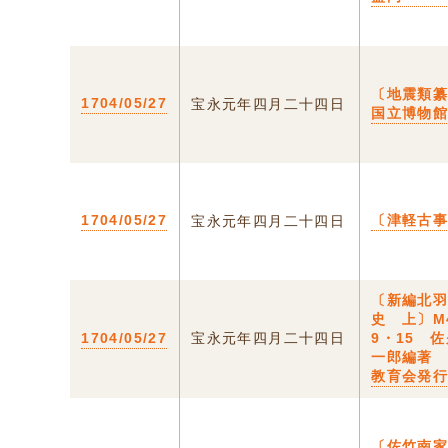
〔地震類
1704/05/27
宝永元年四月二十四日
国立博物
1704/05/27
〔津軽古
宝永元年四月二十四日
〔新編北
史 上〕M
1704/05/27
宝永元年四月二十四日
9・15 
一郎編著
教育会発
〔佐竹南