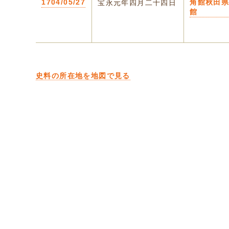
1704/05/27
角館秋田
宝永元年四月二十四日
館
史料の所在地を地図で見る