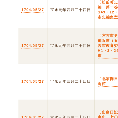
〔松前町
編 第一
1704/05/27
宝永元年四月二十四日
S49・12
市史編集
〔宮古市
編近世（
1704/05/27
宝永元年四月二十四日
古市教育
H1・3・2
市
〔北家御日
1704/05/27
宝永元年四月二十四日
角館
〔出島日
1704/05/27
宝永元年四月二十四日
書出一七