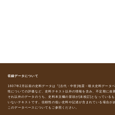
収録データについて
1607年2月以前の史料データは『
[古代・中世]地震・噴火史料データ
性についての評価など、史料テキスト以外の情報を含み、不定期に改
それ以外のデータのうち、史料本文欄の冒頭が[未校訂]となっている
いないテキストです。信頼性の低い史料や記述が含まれている場合が
このデータベースについて
もご参照ください。