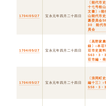
〔能代市
十七号桧
文書〕○能
1704/05/27
宝永元年四月二十四日
山能代市
纂委員会S
30 能代
員会
〔高野家
録〕○本荘
1704/05/27
宝永元年四月二十四日
荘市史資
S63・3・
荘市編・
〔浪岡町
1704/05/27
宝永元年四月二十四日
編十三〕○
S58・3・