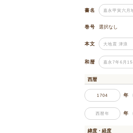
書名
巻号
本文
和暦
西暦
年
年
緯度・経度