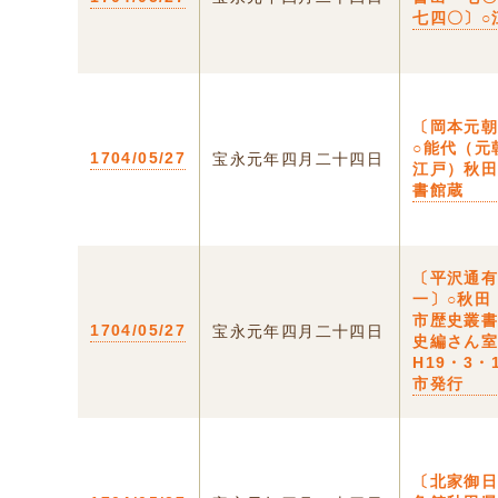
七四〇〕○
〔岡本元
○能代（元
1704/05/27
宝永元年四月二十四日
江戸）秋
書館蔵
〔平沢通
一〕○秋田
市歴史叢
1704/05/27
宝永元年四月二十四日
史編さん
H19・3・
市発行
〔北家御日