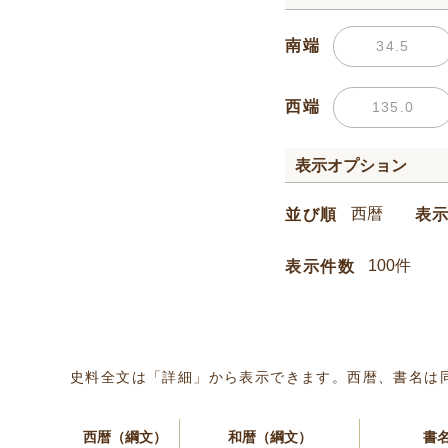
南端
西端
表示オプション
並び順
表
表示件数
史料全文は「詳細」から表示できます。西暦、書名は
西暦（綱文）
和暦（綱文）
書