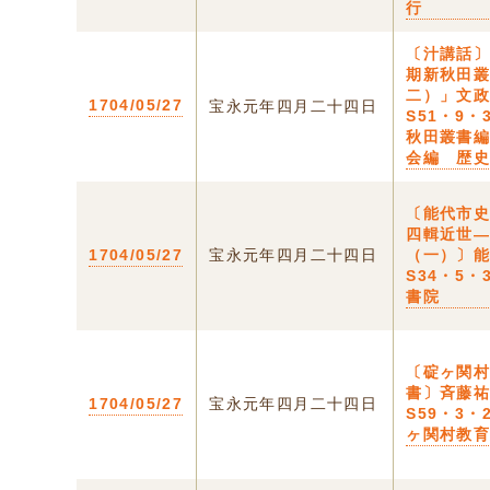
行
〔汁講話
期新秋田
二）」文
1704/05/27
宝永元年四月二十四日
S51・9・
秋田叢書
会編 歴
〔能代市
四輯近世
1704/05/27
宝永元年四月二十四日
（一）〕
S34・5・
書院
〔碇ヶ関
書〕斉藤
1704/05/27
宝永元年四月二十四日
S59・3・
ヶ関村教