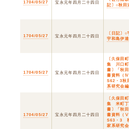
1704/05/27
宝永元年四月二十四日
記〕○秋田
〔日記〕○
1704/05/27
宝永元年四月二十四日
宇和島伊
〔久保田
集 川口
書〕「秋
1704/05/27
宝永元年四月二十四日
書資料（
S62・3
系研究会
〔久保田
集 米町
書〕「秋
1704/05/27
宝永元年四月二十四日
書資料（
S63・3
家系研究