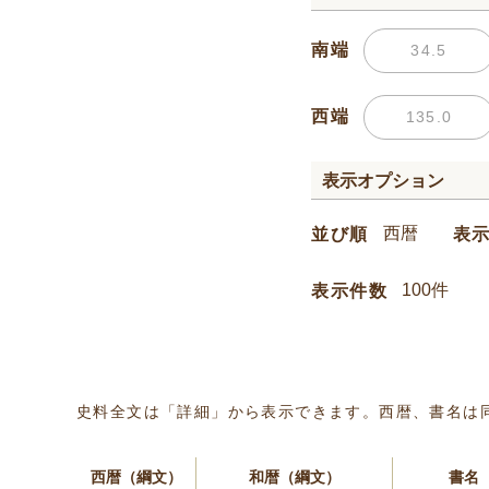
南端
西端
表示オプション
並び順
表
表示件数
史料全文は「詳細」から表示できます。西暦、書名は
西暦（綱文）
和暦（綱文）
書名