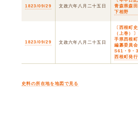
〔年中日記
1823/09/29
文政六年八月二十五日
青森県森
下相野
〔西根町
（上巻）〕
手県西根
1823/09/29
文政六年八月二十五日
編纂委員
S61・9
西根町発
史料の所在地を地図で見る