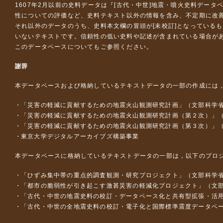
1607年2月以前の史料データは『
[古代・中世]地震・噴火史料データ
性についての評価など、史料テキスト以外の情報を含み、不定期に改
それ以外のデータのうち、史料本文欄の冒頭が[未校訂]となっている
いないテキストです。信頼性の低い史料や記述が含まれている場合が
このデータベースについて
もご参照ください。
謝辞
本データベースおよび格納しているテキストデータの一部の作成には
「災害の軽減に貢献するための地震火山観測研究計画」（文部科学
「災害の軽減に貢献するための地震火山観測研究計画（第２次）」
「災害の軽減に貢献するための地震火山観測研究計画（第３次）」
東京大学デジタルアーカイブズ構築事業
本データベースに格納しているテキストデータの一部は，以下のプロ
「ひずみ集中帯の重点的調査観測・研究プロジェクト」（文部科学省
「都市の脆弱性が引き起こす激甚災害の軽減化プロジェクト」（文部
「古代・中世の地震史料の校訂・データベース化と共有型拡張・活用シス
「古代・中世の全地震史料の校訂・電子化と国際標準震度データベース構