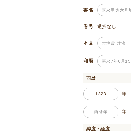
書名
巻号
本文
和暦
西暦
年
年
緯度・経度