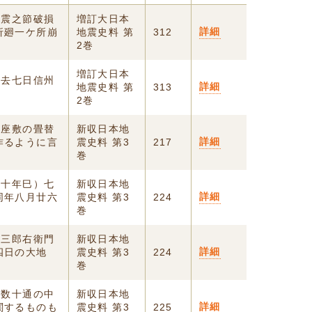
地震之節破損
増訂大日本
詳細
折廻一ケ所崩
地震史料 第
312
2巻
増訂大日本
、去七日信州
詳細
地震史料 第
313
2巻
畳座敷の畳替
新収日本地
詳細
作るように言
震史料 第3
217
巻
保十年巳）七
新収日本地
詳細
同年八月廿六
震史料 第3
224
巻
代三郎右衛門
新収日本地
詳細
四日の大地
震史料 第3
224
巻
書数十通の中
新収日本地
詳細
関するものも
震史料 第3
225