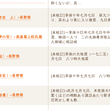
尠くないが、其...
[未校訂]享保十年七月七日 昼九
市史 上〕○長野県
り、其れより夜に入り微震、九日
[未校訂]一享保十巳年七月七日午
夢の世〕○高遠葛上昉氏蔵
震、物頭一人づゝ二の丸御番所取
人御城に相詰候
[未校訂]享保の大地震（一七二五
誌〕○長野県
月七日 八ツ時大地震
市史〕○長野県
[未校訂]享保十年七月七日 八ツ
[未校訂]○此月七月七日、木曾路
拾遺〕○長野県
驚くほどの鳴動あり諏訪あたり駅
圧死せし者も数...