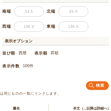
南端
北端
西端
東端
表示オプション
並び順
表示順
表示件数
検索
名は同じものの一覧にリンクします。
書名
本文（...以降は詳細へ）