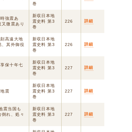
巻
新収日本地
ツ時強震あ
詳細
震史料 第3
226
夜又微震あり
巻
中刻高遠大地
新収日本地
詳細
詰、其外御役
震史料 第3
226
巻
新収日本地
）享保十年七
詳細
震史料 第3
227
巻
新収日本地
詳細
時地震
震史料 第3
227
巻
大地震当国も
新収日本地
詳細
舎倒れ、処々
震史料 第3
227
巻