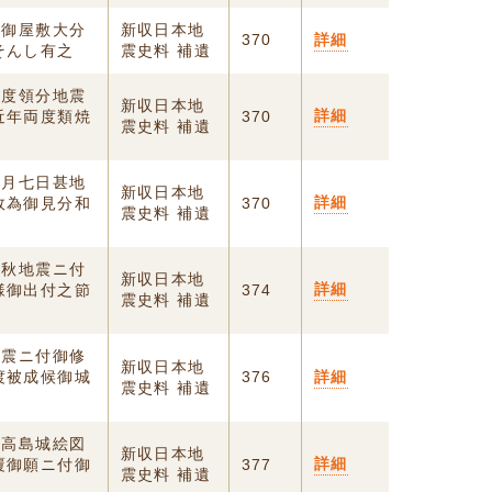
城御屋敷大分
新収日本地
370
詳細
そんし有之
震史料 補遺
今度領分地震
新収日本地
詳細
近年両度類焼
370
震史料 補遺
七月七日甚地
新収日本地
詳細
故為御見分和
370
震史料 補遺
当秋地震ニ付
新収日本地
詳細
様御出付之節
374
震史料 補遺
地震ニ付御修
新収日本地
渡被成候御城
376
詳細
震史料 補遺
郡高島城絵図
新収日本地
詳細
覆御願ニ付御
377
震史料 補遺