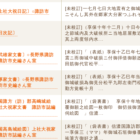
[未校訂]一七月七日大地震有之御
上社大祝日記〕○諏訪市
ニそんし其外在郷家大分家つふれ
[未校訂]（享保十年十二月）十日
日次記〕
之節城内及大破候所ニ当地居屋敷
其上両度領内水...
[未校訂]「（表紙）享保十乙巳年
武雄家文書〕○長野県諏訪
震ニ而御城中破損ニ付御拝借御願
諏訪市史編さん室
田筋御代官松平...
[未校訂]「（表紙）享保十乙巳年
厚家文書〕○長野県諏訪市
御城破損為御見分松平九郎左衛門
訪市史編さん室
勤方覚帳十月 ...
国諏方（訪）郡高嶋城絵
[未校訂]「（袋裏書） 享保十年
社大祝家文書 諏訪市誌編
覆御願之絵図一枚御印 御切抜御
伺絵図 」信濃...
[未校訂]「（袋表書）信濃国諏訪
国高島城絵図〕上社大祝家
一享保三（ママ）年御城石垣御修
諏訪市誌編さん室
祐筆方御好之通...