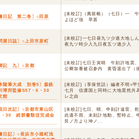
[未校訂]（萬留帳）（七日）一
藩日記 第二巻〕○田原
よほど強 旱甚
[未校訂]一七日昼九ツ少過大地し
問屋日誌〕○上田市原町
夜九ツ時少入九日夜五ツ過少入
[未校訂]七日壬寅晴 午刻許地震
卿記 九〕○京都
公卿加番被召参内 黄昏退出了（
本随筆大成 別巻5〕森銑
[未校訂]（享保世話）編者不明○
川博邦監修S57・6・30
七月 信濃国と同時に大地震然共
文館
レ之由
院日次記〕○京都市東山区
[未校訂]七日、晴、申刻計遠雷、
10・30 続群書類従完成会
此邊不雨、未刻計地動、暫時止、
艮ノ方より坤ノ...
藩日記〕○長浜市小堀町浅