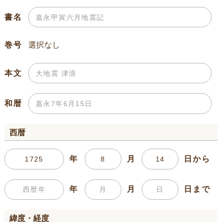
書名
巻号
本文
和暦
西暦
年
月
日から
年
月
日まで
緯度・経度