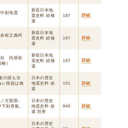
新収日本地
 午中刻地震
詳細
震史料 続補
197
遺
新収日本地
ん余程之義同
詳細
震史料 続補
197
遺
新収日本地
、自 内昼依
詳細
震史料 続補
197
後略）
遺
甲斐の国も当
日本の歴史
為レ指損は無
地震史料 拾
101
詳細
遺
乾ノ方競雨、
日本の歴史
申下刻青氣、
地震史料 拾
940
詳細
遺 別巻
日本の歴史