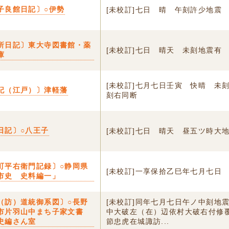
子良館日記〕○伊勢
[未校訂]七日 晴 午刻許少地震
所日記〕東大寺図書館・薬
[未校訂]七日 晴天 未刻地震有
庫
[未校訂]七月七日壬寅 快晴 未
記（江戸）〕津軽藩
刻右同断
日記〕○八王子
[未校訂]七日 晴天 昼五ツ時大
町平右衛門記録〕○静岡県
[未校訂]一享保拾乙巳年七月七日
市史 史料編一」
（訪）道統御系図〕○長野
[未校訂]同年七月七日午ノ中刻地
市片羽山中まち子家文書
中大破左（在）辺依村大破右付修
史編さん室
節忠虎在城諏訪...