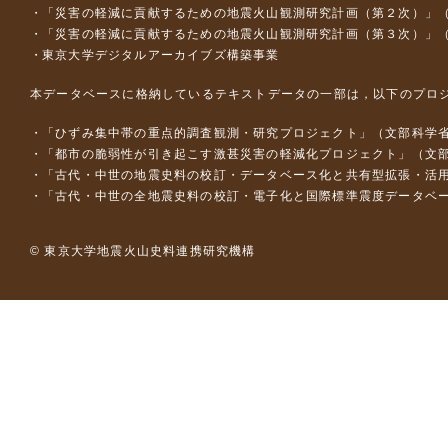
「災害の軽減に貢献するための地震火山観測研究計画（第２次）」
「災害の軽減に貢献するための地震火山観測研究計画（第３次）」
東京大学デジタルアーカイブズ構築事業
本データベースに格納しているテキストデータの一部は，以下のプロ
「ひずみ集中帯の重点的調査観測・研究プロジェクト」（文部科学省
「都市の脆弱性が引き起こす激甚災害の軽減化プロジェクト」（文部
「古代・中世の地震史料の校訂・データベース化と共有型拡張・活用シス
「古代・中世の全地震史料の校訂・電子化と国際標準震度データベース構
© 東京大学地震火山史料連携研究機構