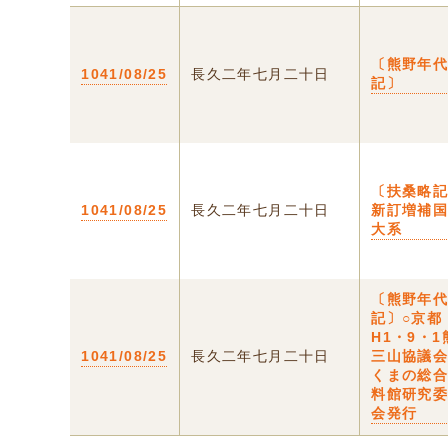
〔熊野年
1041/08/25
長久二年七月二十日
記〕
〔扶桑略記
1041/08/25
長久二年七月二十日
新訂増補
大系
〔熊野年
記〕○京都
H1・9・1
1041/08/25
長久二年七月二十日
三山協議
くまの総
料館研究
会発行