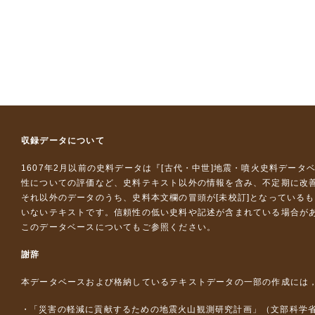
収録データについて
1607年2月以前の史料データは『
[古代・中世]地震・噴火史料データ
性についての評価など、史料テキスト以外の情報を含み、不定期に改
それ以外のデータのうち、史料本文欄の冒頭が[未校訂]となっている
いないテキストです。信頼性の低い史料や記述が含まれている場合が
このデータベースについて
もご参照ください。
謝辞
本データベースおよび格納しているテキストデータの一部の作成には
「災害の軽減に貢献するための地震火山観測研究計画」（文部科学