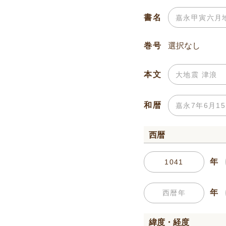
書名
巻号
本文
和暦
西暦
年
年
緯度・経度