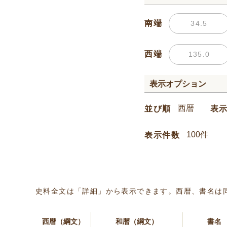
南端
西端
表示オプション
並び順
表
表示件数
史料全文は「詳細」から表示できます。西暦、書名は
西暦（綱文）
和暦（綱文）
書名