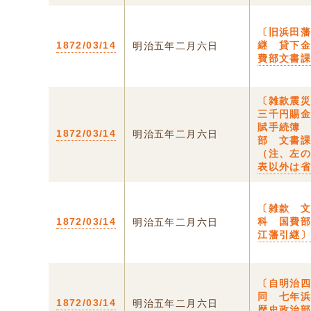
〔旧浜田
1872/03/14
継 貸下
明治五年二月六日
費部文書
〔雑款震
三千円賜
賦手続簿
1872/03/14
明治五年二月六日
部 文書
（注、左
表以外は
〔雑款 
1872/03/14
科 国費
明治五年二月六日
江藩引継
〔自明治
同 七年
1872/03/14
明治五年二月六日
歴史政治