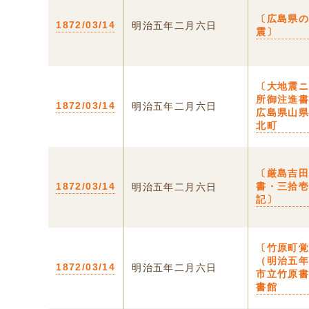
〔広島県
1872/03/14
明治五年二月六日
震〕
〔大地震
所御注進書
1872/03/14
明治五年二月六日
広島県山
北町
〔厳島吉
1872/03/14
書・三拾
明治五年二月六日
記〕
〔竹原町
（明治五
1872/03/14
明治五年二月六日
市立竹原
書館