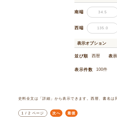
南端
西端
表示オプション
並び順
表
表示件数
史料全文は「詳細」から表示できます。西暦、書名は
1 / 2 ページ
次へ
最後