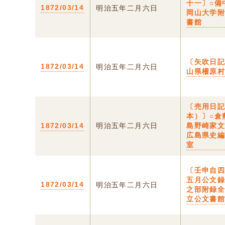
十一〕○備
1872/03/14
明治五年二月六日
岡山大学
書館
〔矢吹日記
1872/03/14
明治五年二月六日
山県柵原
〔売用日
本）〕○倉
1872/03/14
明治五年二月六日
島野崎家
広島県史
室
〔壬申自
五月公文
1872/03/14
明治五年二月六日
之部附録
立公文書