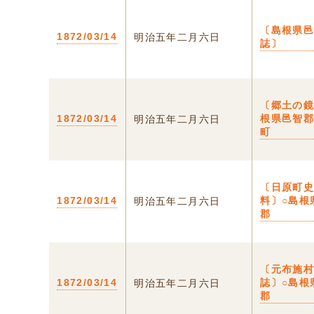
〔島根県
1872/03/14
明治五年二月六日
誌〕
〔郷土の鏡
1872/03/14
根県邑智
明治五年二月六日
町
〔日原町
1872/03/14
料〕○島根
明治五年二月六日
郡
〔元布施
1872/03/14
誌〕○島根
明治五年二月六日
郡