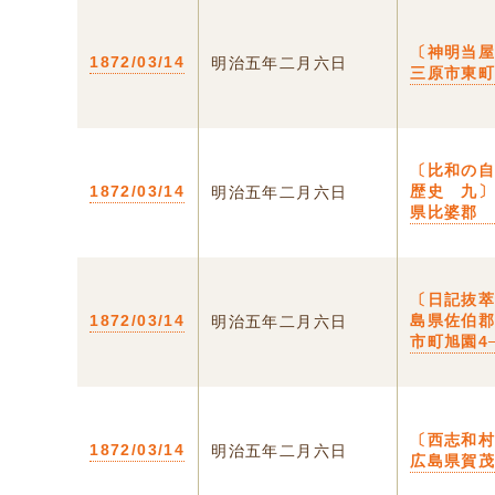
〔神明当屋
1872/03/14
明治五年二月六日
三原市東
〔比和の
1872/03/14
歴史 九〕
明治五年二月六日
県比婆郡
〔日記抜萃
1872/03/14
島県佐伯
明治五年二月六日
市町旭園4
〔西志和村
1872/03/14
明治五年二月六日
広島県賀