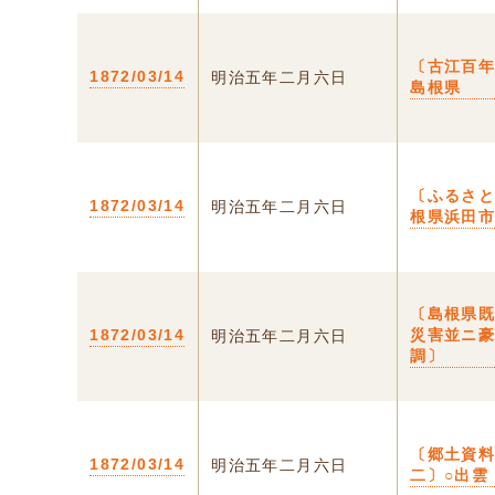
〔古江百年
1872/03/14
明治五年二月六日
島根県
〔ふるさと
1872/03/14
明治五年二月六日
根県浜田
〔島根県
1872/03/14
災害並ニ
明治五年二月六日
調〕
〔郷土資
1872/03/14
明治五年二月六日
二〕○出雲