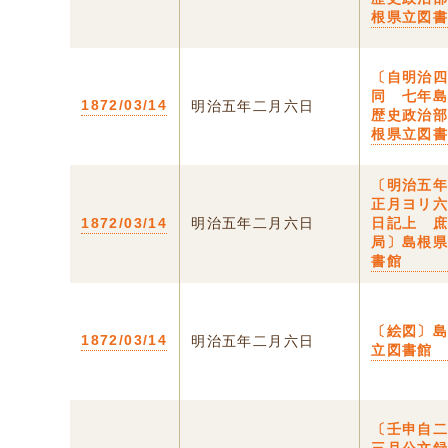
根県立図
〔自明治
同 七年
1872/03/14
明治五年二月六日
歴史政治
根県立図
〔明治五
正月ヨリ
1872/03/14
明治五年二月六日
日記上 
局〕島根
書館
〔絵図〕
1872/03/14
明治五年二月六日
立図書館
〔壬申自