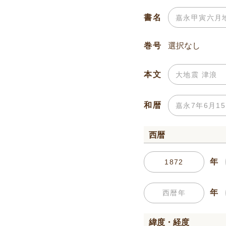
書名
巻号
本文
和暦
西暦
年
年
緯度・経度