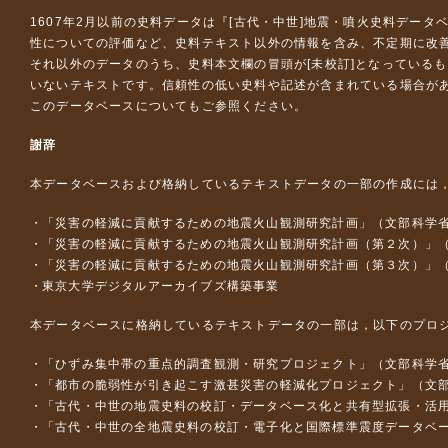
1607年2月以前の史料データは『
[古代・中世]地震・噴火史料データ
性についての評価など、史料テキスト以外の情報を含み、不定期に改
それ以外のデータのうち、史料本文欄の冒頭が[未校訂]となっている
いないテキストです。信頼性の低い史料や記述が含まれている場合が
このデータベースについて
もご参照ください。
謝辞
本データベースおよび格納しているテキストデータの一部の作成には
「災害の軽減に貢献するための地震火山観測研究計画」（文部科学
「災害の軽減に貢献するための地震火山観測研究計画（第２次）」
「災害の軽減に貢献するための地震火山観測研究計画（第３次）」
東京大学デジタルアーカイブズ構築事業
本データベースに格納しているテキストデータの一部は，以下のプロ
「ひずみ集中帯の重点的調査観測・研究プロジェクト」（文部科学省
「都市の脆弱性が引き起こす激甚災害の軽減化プロジェクト」（文部
「古代・中世の地震史料の校訂・データベース化と共有型拡張・活用シス
「古代・中世の全地震史料の校訂・電子化と国際標準震度データベース構