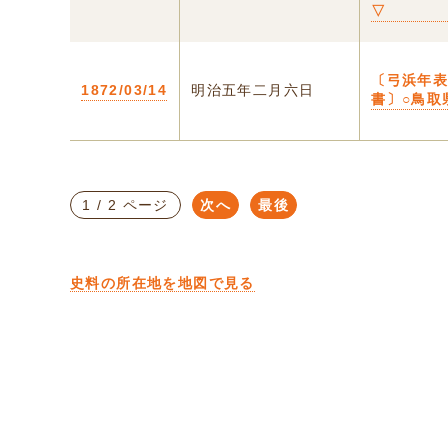
▽
〔弓浜年
1872/03/14
明治五年二月六日
書〕○鳥取
1 / 2 ページ
次へ
最後
史料の所在地を地図で見る