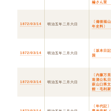
編さん室
〔備後福
1872/03/14
明治五年二月六日
年史料〕
〔坂本日記
1872/03/14
明治五年二月六日
国
〔内藤万
造酒公私日
1872/03/14
明治五年二月六日
萩山口県
館・毛利
〔年代記〕
1872/03/14
県光井村