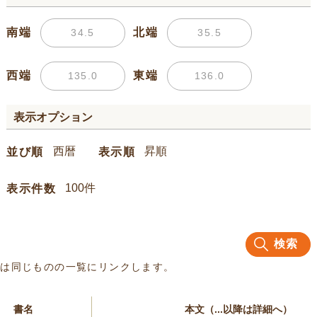
南端
北端
西端
東端
表示オプション
並び順
表示順
表示件数
検索
名は同じものの一覧にリンクします。
書名
本文（...以降は詳細へ）