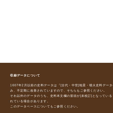
収録データについて
1607年2月以前の史料データは『
[古代・中世]地震・噴火史料デー
み、不定期に改善されていますので、
そちら
もご参照ください。
それ以外のデータのうち、史料本文欄の冒頭が[未校訂]となってい
れている場合があります。
このデータベースについて
もご参照ください。