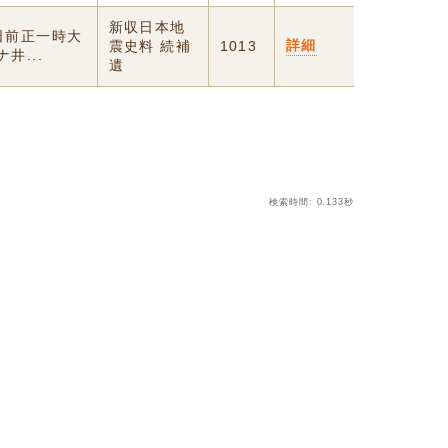
新収日本地
日前正一時大
詳細
震史料 続補
1013
井...
遺
検索時間: 0.133秒