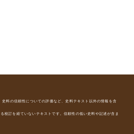
、史料の信頼性についての評価など、史料テキスト以外の情報を含
よる校訂を経ていないテキストです。信頼性の低い史料や記述が含ま