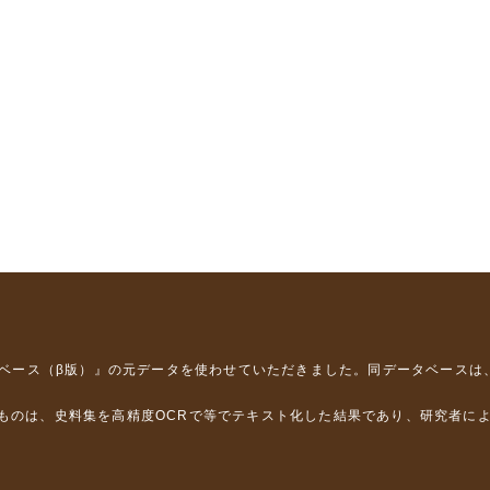
タベース（β版）』
の元データを使わせていただきました。同データベースは
るものは、史料集を高精度OCRで等でテキスト化した結果であり、研究者に