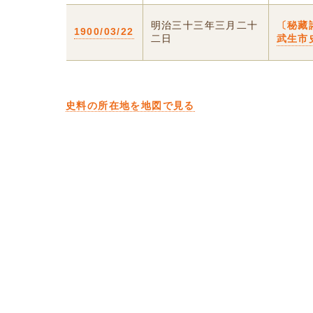
明治三十三年三月二十
〔秘藏
1900/03/22
二日
武生市
史料の所在地を地図で見る