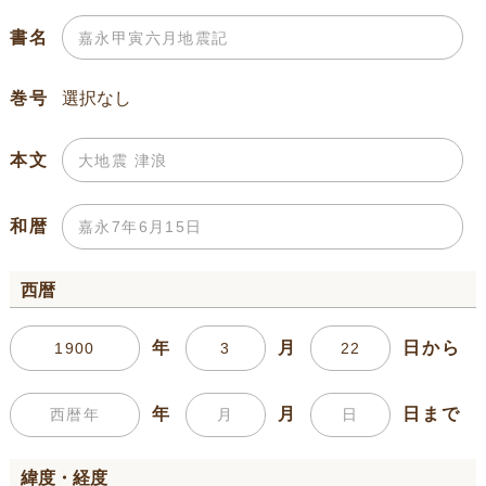
書名
巻号
本文
和暦
西暦
年
月
日から
年
月
日まで
緯度・経度