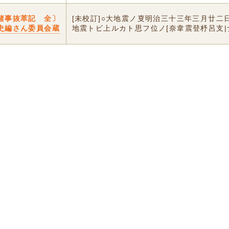
諸事抜萃記 全〕
[未校訂]○大地震ノ㕝明治三十三年三月廿二
史編さん委員会蔵
地震トビ上ルカト思フ位ノ[奈韋震登杼呂支|ナ