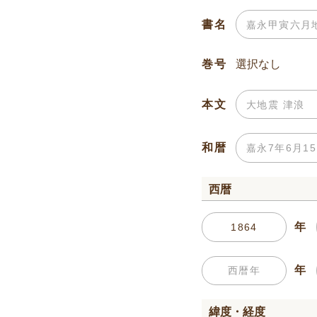
書名
巻号
本文
和暦
西暦
年
年
緯度・経度