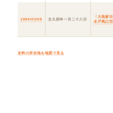
〔大高家日
1864/03/06
文久四年一月二十八日
水戸馬口
史料の所在地を地図で見る