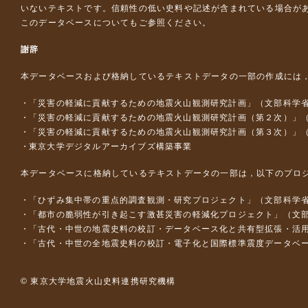
いないテキストです。信頼性の低い史料や記述が含まれている場合が
このデータベースについて
もご参照ください。
謝辞
本データベースおよび格納しているテキストデータの一部の作成には
「災害の軽減に貢献するための地震火山観測研究計画」（文部科学
「災害の軽減に貢献するための地震火山観測研究計画（第２次）」
「災害の軽減に貢献するための地震火山観測研究計画（第３次）」
東京大学デジタルアーカイブズ構築事業
本データベースに格納しているテキストデータの一部は，以下のプロ
「ひずみ集中帯の重点的調査観測・研究プロジェクト」（文部科学省
「都市の脆弱性が引き起こす激甚災害の軽減化プロジェクト」（文部
「古代・中世の地震史料の校訂・データベース化と共有型拡張・活用シス
「古代・中世の全地震史料の校訂・電子化と国際標準震度データベース構
© 東京大学地震火山史料連携研究機構