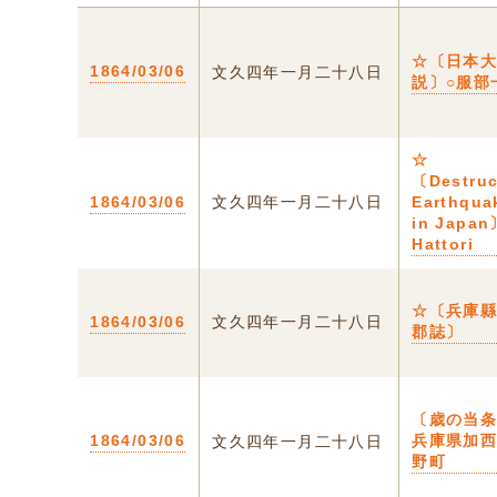
☆〔日本
1864/03/06
文久四年一月二十八日
説〕○服部
☆
〔Destruc
1864/03/06
文久四年一月二十八日
Earthqua
in Japan〕
Hattori
☆〔兵庫
1864/03/06
文久四年一月二十八日
郡誌〕
〔歳の当条
1864/03/06
兵庫県加
文久四年一月二十八日
野町