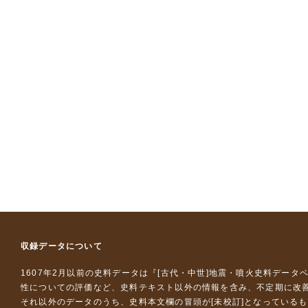
収録データについて
1607年2月以前の史料データは『
[古代・中世]地震・噴火史料データ
性についての評価など、史料テキスト以外の情報を含み、不定期に改
それ以外のデータのうち、史料本文欄の冒頭が[未校訂]となっている