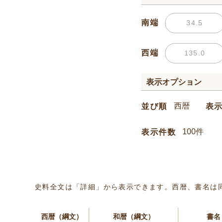
南端
西端
表示オプション
並び順
表
表示件数
史料全文は「詳細」から表示できます。西暦、書名は
西暦（綱文）
和暦（綱文）
書名