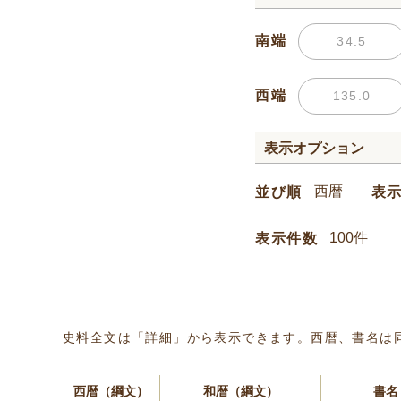
南端
西端
表示オプション
並び順
表
表示件数
史料全文は「詳細」から表示できます。西暦、書名は
西暦（綱文）
和暦（綱文）
書名