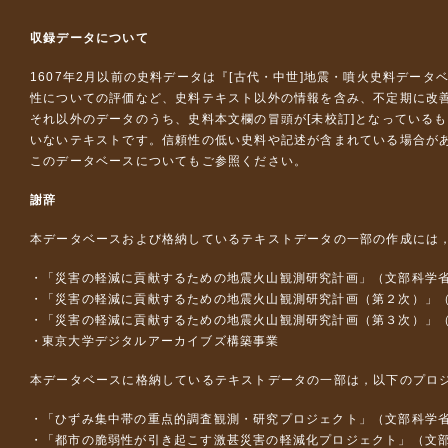
収録データについて
1607年2月以前の史料データは『
[古代・中世]地震・噴火史料データ
性についての評価など、史料テキスト以外の情報を含み、不定期に改
それ以外のデータのうち、史料本文欄の冒頭が[未校訂]となっている
いないテキストです。信頼性の低い史料や記述が含まれている場合が
このデータベースについて
もご参照ください。
謝辞
本データベースおよび格納しているテキストデータの一部の作成には
「災害の軽減に貢献するための地震火山観測研究計画」（文部科学
「災害の軽減に貢献するための地震火山観測研究計画（第２次）」
「災害の軽減に貢献するための地震火山観測研究計画（第３次）」
東京大学デジタルアーカイブズ構築事業
本データベースに格納しているテキストデータの一部は，以下のプロ
「ひずみ集中帯の重点的調査観測・研究プロジェクト」（文部科学省
「都市の脆弱性が引き起こす激甚災害の軽減化プロジェクト」（文部