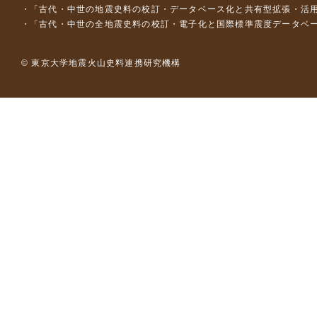
「古代・中世の地震史料の校訂・データベース化と共有型拡張・活用シス
「古代・中世の全地震史料の校訂・電子化と国際標準震度データベース構
© 東京大学地震火山史料連携研究機構