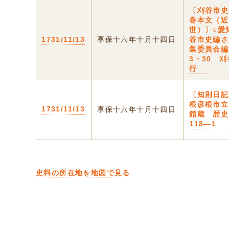
〔刈谷市史
巻本文（近
世）〕○愛
1731/11/13
享保十六年十月十四日
谷市史編さ
集委員会編
3・30 
行
〔知則日記
根彦根市立
1731/11/13
享保十六年十月十四日
館蔵 歴史
118―1
史料の所在地を地図で見る