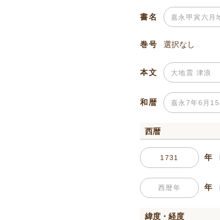
書名
巻号
本文
和暦
西暦
年
年
緯度・経度