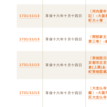
〔河内屋年
1731/11/13
享保十六年十月十四日
記〕○大阪
町大ヶ塚
〔間部家
1731/11/13
享保十六年十月十四日
第三巻〕○
〔実相院日
京都市左京
1731/11/13
享保十六年十月十四日
倉[上蔵|あ
町実相院蔵
〔大念仏寺
1731/11/13
鑑〕○大阪
享保十六年十月十四日
区大念仏寺