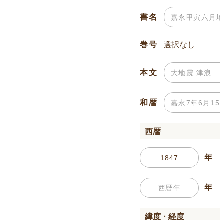
書名
巻号
本文
和暦
西暦
年
年
緯度・経度