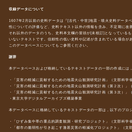
収録データについて
1607年2月以前の史料データは『
[古代・中世]地震・噴火史料データ
性についての評価など、史料テキスト以外の情報を含み、不定期に改
それ以外のデータのうち、史料本文欄の冒頭が[未校訂]となっている
いないテキストです。信頼性の低い史料や記述が含まれている場合が
このデータベースについて
もご参照ください。
謝辞
本データベースおよび格納しているテキストデータの一部の作成には
「災害の軽減に貢献するための地震火山観測研究計画」（文部科学
「災害の軽減に貢献するための地震火山観測研究計画（第２次）」
「災害の軽減に貢献するための地震火山観測研究計画（第３次）」
東京大学デジタルアーカイブズ構築事業
本データベースに格納しているテキストデータの一部は，以下のプロ
「ひずみ集中帯の重点的調査観測・研究プロジェクト」（文部科学省
「都市の脆弱性が引き起こす激甚災害の軽減化プロジェクト」（文部