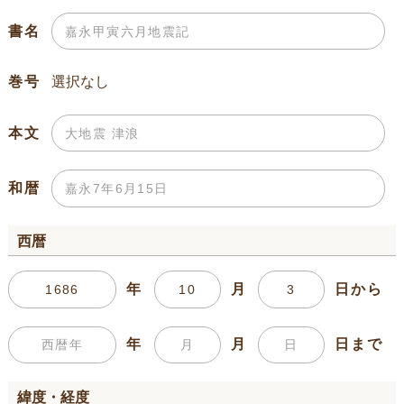
書名
巻号
本文
和暦
西暦
年
月
日から
年
月
日まで
緯度・経度