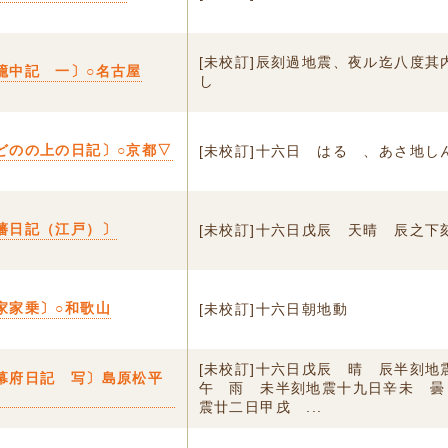
[未校訂]辰刻過地震、夜ル迄八度其
籠中記 一〕○名古屋
し
どのの上の日記〕○京都▽
[未校訂]十六日 はるゝ、あさ地し
藩日記（江戸）〕
[未校訂]十六日戊辰 天晴 辰之下
家家乗〕○和歌山
[未校訂]十六日朝地動
[未校訂]十六日戊辰 晴 辰半刻地
幕府日記 写〕島原松平
午 雨 未半刻地震十九日辛未 曇
震廿二日甲戌 ...