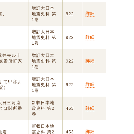
増訂大日本
詳細
震、
地震史料 第
922
1巻
増訂大日本
詳細
、
地震史料 第
922
1巻
荒井去ル十
増訂大日本
詳細
御番所町家
地震史料 第
922
1巻
増訂大日本
によて甲邸よ
詳細
地震史料 第
922
記）
1巻
六日三河遠
新収日本地
詳細
では関所番
震史料 第2
453
巻
新収日本地
詳細
地震
震史料 第2
453