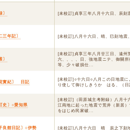
録〕
[未校訂]貞享三年八月十六日、辰刻
二三年記〕
[未校訂]八月十六日、晴、巳刻地震
[未校訂]貞享三年八月廿三日、遠州
叢〕
六、、、、日、強地震ニテ、御關所
等、少々破損仕...
[未校訂]○十六日○八月この日地震
院實紀〕 日記
り使して御けしきうかゞはる、（日
[未校訂]（田原城主考附録）八月十
町史〕○愛知県
江両地に起った地震で荒井（新居）
をはじめ民家破...
子良館日記〕○伊勢
[未校訂]八月十六日 晴 辰之下刻