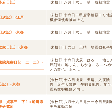
幕府日記〕
[未校訂]八月十六日 晴 辰刻地震
[未校訂]十六日一甲府宰相殿ヨリ地
日次記〕○江戸
機嫌伺使者被差上之
日次記〕○京都
[未校訂]八月十六日 晴 辰刻地震
世家日記〕○京都
[未校訂]十六日 天晴 地震強夜半
[未校訂]十六日戊辰 はるゝ 地し
法院殿御日記 二十二〕○
辰刻過に地しん、ちかきころニハめ
との事也、上へ...
[未校訂]十六日戊辰 天晴、入夜陰
公記〕○京都
震 近年大震也、午刻又地震、夜半
震為窺御機嫌ノ内...
録 貞享三 下〕○尾州徳
[未校訂]八月十六日尾州一今日辰刻
史研究所
テモ屢動ス留