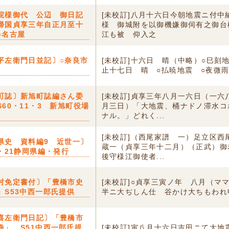
院様御代 公辺 御日記
[未校訂]八月十六日今朝地震ニ付中
帰国貞享三年自正月至十
様ゟ御城附を以御機嫌御伺有之御台
○名古屋
江も被 仰入之
平左衛門日並記〕○奈良市
[未校訂]十六日 晴（中略）○巳刻
止十七日 晴 ○払暁地震 ○夜微
町誌〕新旭町誌編さん委
[未校訂]貞享三年八月一六日（一六
S60・11・3 新旭町役場
月三日）「大地震、桶ナドノ滞水コ
ナル。」どれく...
[未校訂]（西尾家譜 一）足立区西
県史 資料編9 近世一〕
蔵一（貞享三年十二月）（正武）御
3・21静岡県編・発行
後守様江御使者...
村免定書付〕「豊橋市史
[未校訂]○貞享三寅ノ年 八月（マ
」S53中西一郎氏提供
半ニ大ぢしん仕 谷かけ大ちもわれ
喜左衛門日記〕「豊橋市
巻」 S51中西一郎氏提
[未校訂]寅八月十六日吉田ニて大地