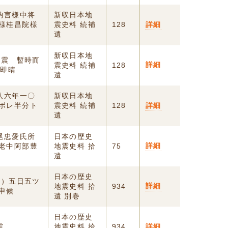
納言様中将
新収日本地
様桂昌院様
震史料 続補
128
詳細
遺
新収日本地
地震 暫時而
詳細
震史料 続補
128
雨即晴
遺
八六年一〇
新収日本地
ボレ半分ト
震史料 続補
128
詳細
遺
尾忠愛氏所
日本の歴史
詳細
老中阿部豊
地震史料 拾
75
遺
日本の歴史
マ）五日五ツ
詳細
地震史料 拾
934
申候
遺 別巻
日本の歴史
震
地震史料 拾
934
詳細