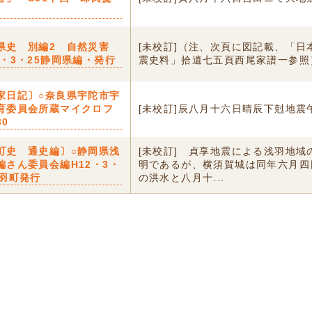
県史 別編2 自然災害
[未校訂]（注、次頁に図記載、「日
8・3・25静岡県編・発行
震史料」拾遺七五頁西尾家譜一参照
家日記〕○奈良県宇陀市宇
育委員会所蔵マイクロフ
[未校訂]辰八月十六日晴辰下尅地震
0
町史 通史編〕○静岡県浅
[未校訂] 貞享地震による浅羽地域
編さん委員会編H12・3・
明であるが、横須賀城は同年六月四
浅羽町発行
の洪水と八月十...