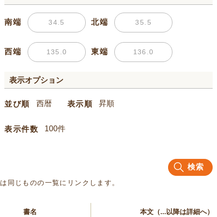
南端
北端
西端
東端
表示オプション
並び順
表示順
表示件数
検索
名は同じものの一覧にリンクします。
書名
本文（...以降は詳細へ）