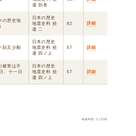
遺 別巻
日本の歴史
本の歴史地
詳細
地震史料 拾
82
）
遺 二
日本の歴史
午刻又少動
地震史料 拾
57
詳細
遺 四ノ上
の被害は不
日本の歴史
日、十一日
地震史料 拾
57
詳細
遺 四ノ上
検索時間: 0.120秒