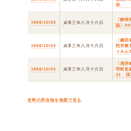
供
〔静岡
1686/10/03
貞享三年八月十六日
誌〕H
〔織田
1686/10/03
貞享三年八月十六日
陀市教
ィルム3
〔浅羽
1686/10/03
貞享三年八月十六日
羽町史
31 
史料の所在地を地図で見る