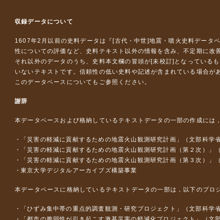
収録データについて
1607年2月以前の史料データは『
[古代・中世]地震・噴火史料データ
性についての評価など、史料テキスト以外の情報を含み、不定期に改
それ以外のデータのうち、史料本文欄の冒頭が[未校訂]となっている
いないテキストです。信頼性の低い史料や記述が含まれている場合が
このデータベースについて
もご参照ください。
謝辞
本データベースおよび格納しているテキストデータの一部の作成には
「災害の軽減に貢献するための地震火山観測研究計画」（文部科学
「災害の軽減に貢献するための地震火山観測研究計画（第２次）」
「災害の軽減に貢献するための地震火山観測研究計画（第３次）」
東京大学デジタルアーカイブズ構築事業
本データベースに格納しているテキストデータの一部は，以下のプロ
「ひずみ集中帯の重点的調査観測・研究プロジェクト」（文部科学省
「都市の脆弱性が引き起こす激甚災害の軽減化プロジェクト」（文部