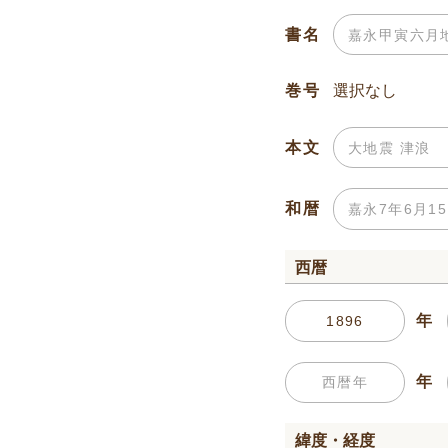
書名
巻号
本文
和暦
西暦
年
年
緯度・経度