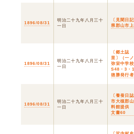
〔見聞日記
明治二十九年八月三十
1896/08/31
県郡山市
一日
〔郷土誌
里〕（一
明治二十九年八月三十
1896/08/31
弥栄中学
一日
S48・3・
徳勝発行
〔養蚕日誌
市大槻郡
明治二十九年八月三十
1896/08/31
料館提供
一日
文書60
〔沢内村