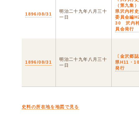
（第九集）
明治二十九年八月三十
県沢内村
1896/08/31
一日
委員会編H
30 沢内
員会発行
〔金沢郷誌
明治二十九年八月三十
1896/08/31
県H11・1
一日
発行
史料の所在地を地図で見る