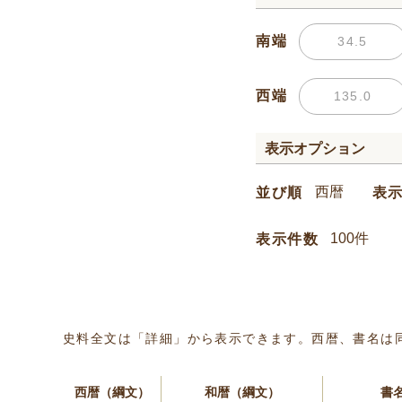
南端
西端
表示オプション
並び順
表
表示件数
史料全文は「詳細」から表示できます。西暦、書名は
西暦（綱文）
和暦（綱文）
書