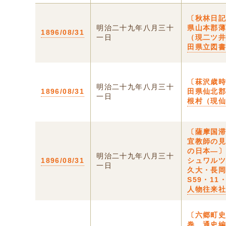
〔秋林日記
明治二十九年八月三十
県山本郡
1896/08/31
一日
（現二ツ
田県立図
〔菻沢歳時
明治二十九年八月三十
1896/08/31
田県仙北
一日
根村（現
〔薩摩国
宜教師の
の日本―〕
明治二十九年八月三十
1896/08/31
シュワル
一日
久大・長
S59・11
人物往来
〔六郷町
巻 通史編