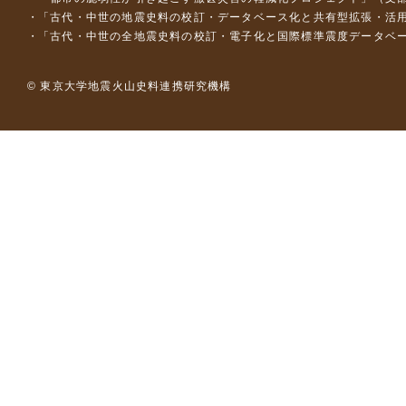
「古代・中世の地震史料の校訂・データベース化と共有型拡張・活用シス
「古代・中世の全地震史料の校訂・電子化と国際標準震度データベース構
© 東京大学地震火山史料連携研究機構