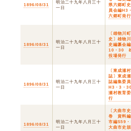
明治二十九年八月三十
1896/08/31
県六郷町
一日
員会編H3
六郷町発
〔雄物川
史〕雄物
明治二十九年八月三十
1896/08/31
史編纂会編
一日
10・30
役場発行
〔東成瀬
誌〕東成
明治二十九年八月三十
誌編集委
1896/08/31
一日
H3・3・3
瀬村教育
行
〔大曲市
巻 資料
明治二十九年八月三十
市編S59
1896/08/31
一日
大曲市史