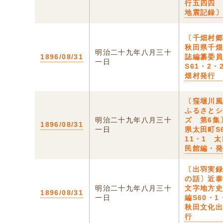
行五四四
地震記録
〔千畑村郷
秋田県千
明治二十九年八月三十
1896/08/31
誌編纂委
一日
S61・2・
畑村発行
〔窪堰川
ふるさと
明治二十九年八月三十
ズ 第6集
1896/08/31
一日
県太田町S
11・1 
民館編・
〔出羽実
の話〕近
明治二十九年八月三十
文字地方
1896/08/31
一日
編S60・
秋田文化
行