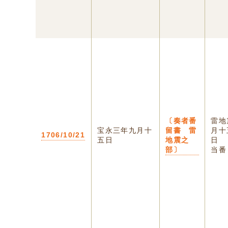
〔奏者番
雷地
宝永三年九月十
留書 雷
月十
1706/10/21
五日
地震之
部〕
当番