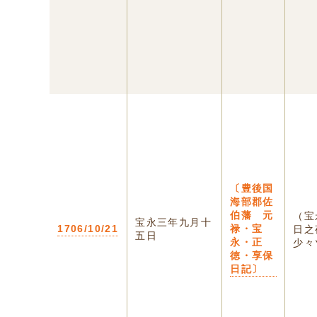
〔豊後国
海部郡佐
伯藩 元
（宝
宝永三年九月十
1706/10/21
禄・宝
日之
五日
永・正
少々
徳・享保
日記〕