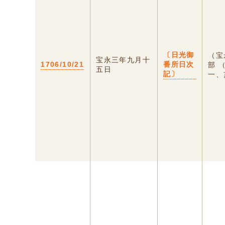
〔日光御
（宝
宝永三年九月十
1706/10/21
番所日次
部 
五日
記〕
一、