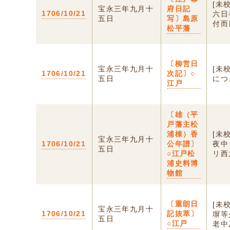
[未
宝永三年九月十
府日記
1706/10/21
六日
五日
写〕島原
付而
松平藩
〔柳営日
宝永三年九月十
[未
1706/10/21
次記〕○
五日
につ
江戸
〔雄（平
戸藩主松
浦棟）香
[未
宝永三年九月十
1706/10/21
公年譜〕
夜中
五日
○江戸松
リ西
浦史料博
物館
〔重朗日
[未
宝永三年九月十
1706/10/21
記抜萃〕
塀等
五日
○江戸
老中