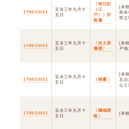
〔毎日記
[未
宝永三年九月十
（江
1706/10/21
前余
五日
戸）〕対
程之
島藩
宝永三年九月十
〔佐土原
[未
1706/10/21
五日
藩譜〕
戸地
[未
宝永三年九月十
1706/10/21
〔雑書〕
五日
五日
なと
宝永三年九月十
〔鶴城譜
1706/10/21
[未
五日
略〕