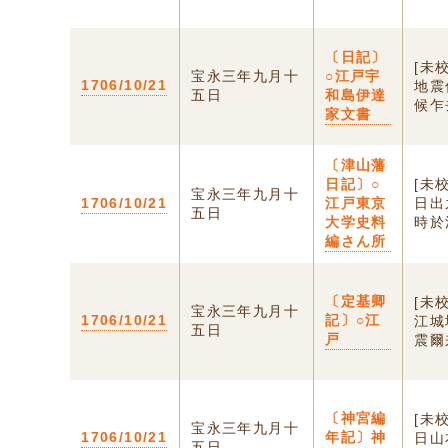
〔日記〕
[未
宝永三年九月十
○江戸宇
1706/10/21
地震
五日
和島伊達
候乍
家文書
〔津山藩
日記〕○
[未
宝永三年九月十
1706/10/21
江戸東京
日出
五日
大学史料
時於
編さん所
〔定基卿
[未
宝永三年九月十
1706/10/21
記〕○江
江城
五日
戸
震爾
〔神宮編
[未
宝永三年九月十
1706/10/21
年記〕神
日山
五日