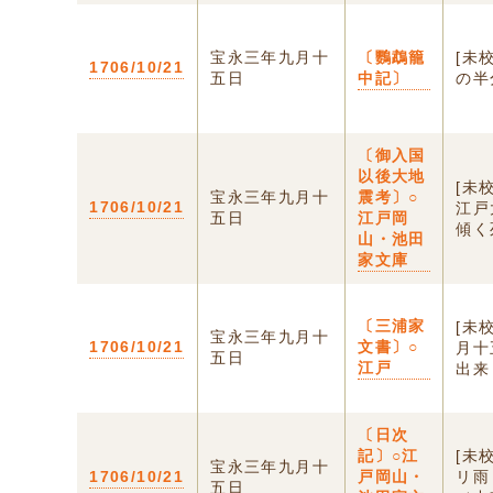
宝永三年九月十
〔鸚鵡籠
[未
1706/10/21
五日
中記〕
の半
〔御入国
以後大地
[未
宝永三年九月十
震考〕○
1706/10/21
江戸
五日
江戸岡
傾く
山・池田
家文庫
〔三浦家
[未
宝永三年九月十
1706/10/21
文書〕○
月十
五日
江戸
出来
〔日次
記〕○江
[未
宝永三年九月十
1706/10/21
戸岡山・
リ雨
五日