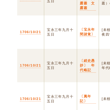
五日
露叢 文
叢）
露叢
〔宝永年
宝永三年九月十
[未
1706/10/21
間諸覚〕
五日
夜四
〔続史愚
宝永三年九月十
[未
1706/10/21
抄〕 年
五日
年代
代略記
〔萬年
宝永三年九月十
1706/10/21
[未
記〕
五日