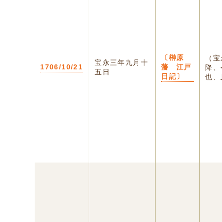
〔榊原
（宝
宝永三年九月十
1706/10/21
藩 江戸
降、
五日
日記〕
也、