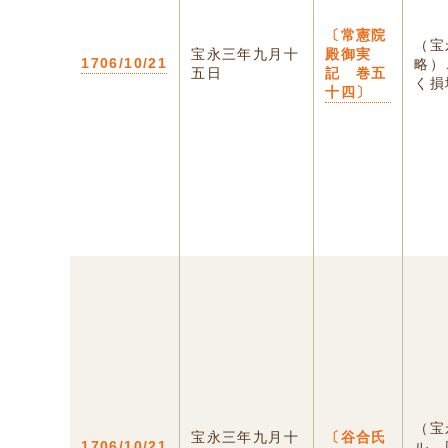
〔常憲院
（宝
宝永三年九月十
殿御実
1706/10/21
略）
五日
記 巻五
く損
十四〕
（宝
宝永三年九月十
〔谷合氏
1706/10/21
ル、