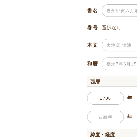
書名
巻号
本文
和暦
西暦
年
年
緯度・経度