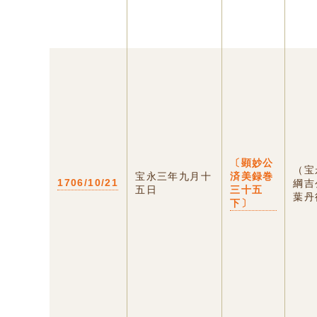
〔顕妙公
（宝
宝永三年九月十
済美録巻
1706/10/21
綱吉
五日
三十五
葉丹
下〕