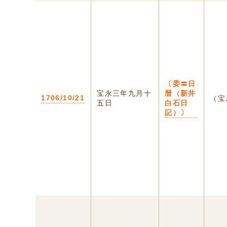
〔委〓日
宝永三年九月十
暦（新井
1706/10/21
（宝
五日
白石日
記）〕