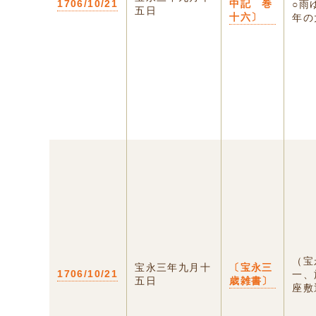
1706/10/21
中記 巻
○雨
五日
十六〕
年の
（宝
宝永三年九月十
〔宝永三
1706/10/21
一、
五日
歳雑書〕
座敷