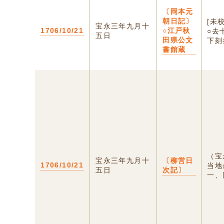
〔岡本元
朝日記〕
[未
宝永三年九月十
1706/10/21
○江戸秋
○去
五日
田県公文
下刻
書館蔵
（宝
宝永三年九月十
〔柳営日
1706/10/21
当地
五日
次記〕
一、