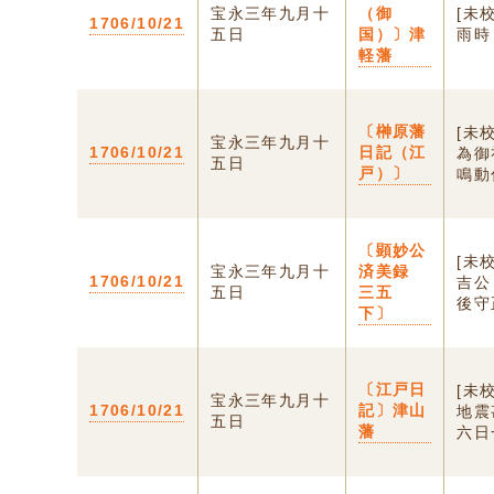
宝永三年九月十
（御
[未
1706/10/21
五日
国）〕津
雨時
軽藩
〔榊原藩
[未
宝永三年九月十
1706/10/21
日記（江
為御
五日
戸）〕
鳴動
〔顕妙公
[未
宝永三年九月十
済美録
1706/10/21
吉公
五日
三五
後守
下〕
〔江戸日
[未
宝永三年九月十
1706/10/21
記〕津山
地震
五日
藩
六日