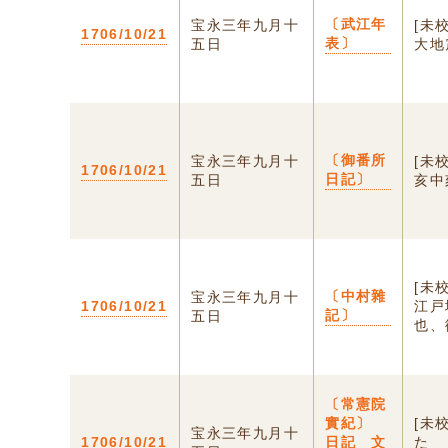
〔武江年
宝永三年九月十
[未
1706/10/21
表〕
五日
大地
〔御番所
宝永三年九月十
[未
1706/10/21
日記〕
五日
亥中
[未
〔中村雜
宝永三年九月十
1706/10/21
江戸
記〕
五日
也、
〔常憲院
實紀〕
[未
宝永三年九月十
1706/10/21
日記 文
たゞ