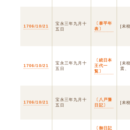
〔泰平年
宝永三年九月十
1706/10/21
[未
表〕
五日
〔続日本
宝永三年九月十
[未
1706/10/21
王代一
五日
震、
覧〕
宝永三年九月十
〔八戸藩
1706/10/21
[未
五日
日記〕
〔御日記