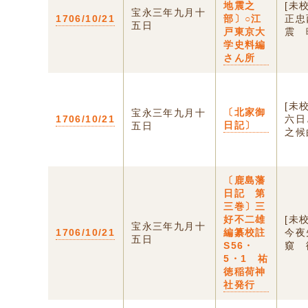
地震之
[未
宝永三年九月十
1706/10/21
部〕○江
正忠
五日
戸東京大
震 
学史料編
さん所
[未
〔北家御
宝永三年九月十
1706/10/21
六日
日記〕
五日
之候
〔鹿島藩
日記 第
三巻〕三
好不二雄
[未
宝永三年九月十
1706/10/21
編纂校註
今夜
五日
S56・
窺 
5・1 祐
徳稲荷神
社発行