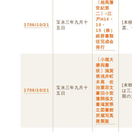
〔相馬藩
世紀第
二〕○江
戸H14・
宝永三年九月十
[未
1706/10/21
10・
五日
震、
15（株）
続群書類
従完成会
発行
〔小堀大
膳宛書
状〕滋賀
県浅井町
木尾 佐
[未
宝永三年九月十
治重宗文
1706/10/21
は三
五日
書旧小室
期の
藩関係文
書滋賀県
立図書館
所蔵写真
複製版