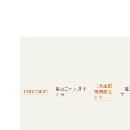
〔佐土原
宝永三年九月十
（宝
1706/10/21
藩譜巻之
五日
フ
九〕