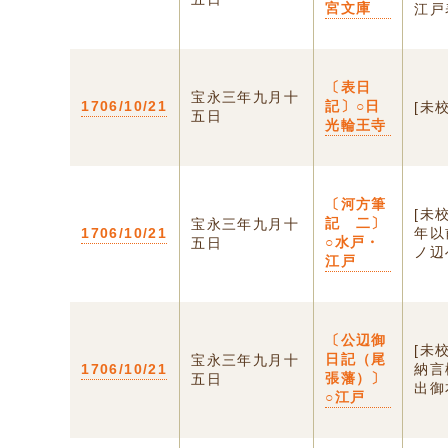
宮文庫
江戸
〔表日
宝永三年九月十
1706/10/21
記〕○日
[未
五日
光輪王寺
〔河方筆
[未
記 二〕
宝永三年九月十
1706/10/21
年以
○水戸・
五日
ノ辺
江戸
〔公辺御
[未
日記（尾
宝永三年九月十
1706/10/21
納言
張藩）〕
五日
出御
○江戸