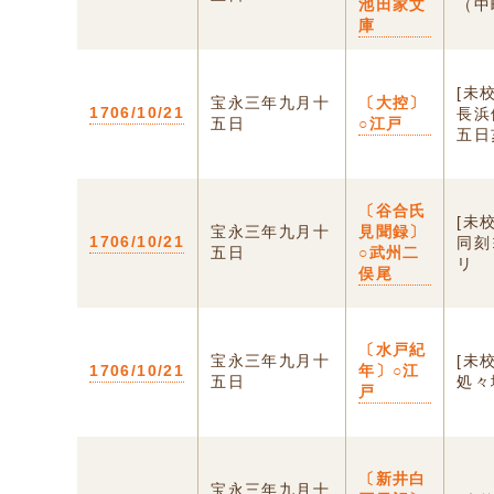
池田家文
（中
庫
[未
宝永三年九月十
〔大控〕
1706/10/21
長浜
五日
○江戸
五日
〔谷合氏
[未
宝永三年九月十
見聞録〕
1706/10/21
同刻
五日
○武州二
リ
俣尾
〔水戸紀
宝永三年九月十
[未
1706/10/21
年〕○江
五日
処々
戸
〔新井白
宝永三年九月十