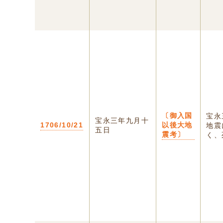
〔御入国
宝永
宝永三年九月十
1706/10/21
以後大地
地震
五日
震考〕
く、