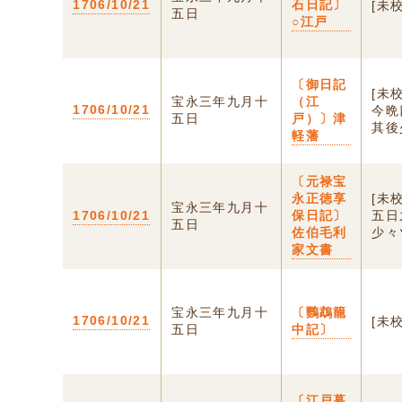
1706/10/21
石日記〕
[未
五日
○江戸
〔御日記
[未
宝永三年九月十
（江
1706/10/21
今晩
五日
戸）〕津
其後
軽藩
〔元禄宝
永正徳享
[未
宝永三年九月十
1706/10/21
保日記〕
五日
五日
佐伯毛利
少々
家文書
宝永三年九月十
〔鸚鵡籠
1706/10/21
[未
五日
中記〕
〔江戸幕