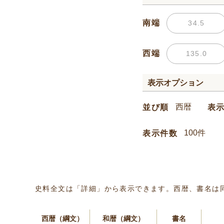
南端
西端
表示オプション
並び順
表
表示件数
史料全文は「詳細」から表示できます。西暦、書名は
西暦（綱文）
和暦（綱文）
書名