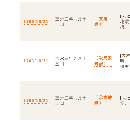
[未
〔文露
宝永三年九月十
1706/10/21
地震
叢〕
五日
損、
[未
〔秋元家
宝永三年九月十
1706/10/21
時、
舊記〕
五日
損有
〔承寛離
宝永三年九月十
[未
1706/10/21
録〕
五日
震、