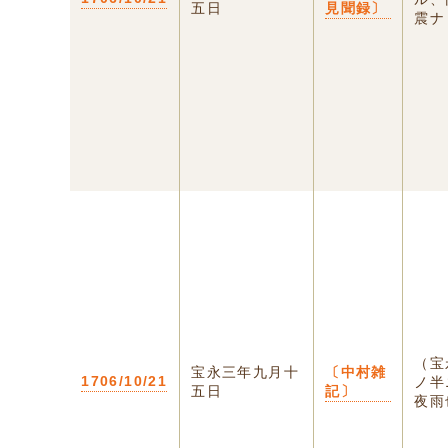
五日
見聞録〕
震ナ
（宝
宝永三年九月十
〔中村雑
1706/10/21
ノ半
五日
記〕
夜雨