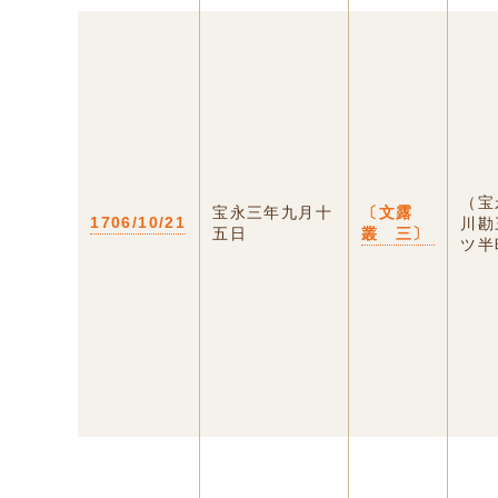
（宝
宝永三年九月十
〔文露
1706/10/21
川勘
五日
叢 三〕
ツ半