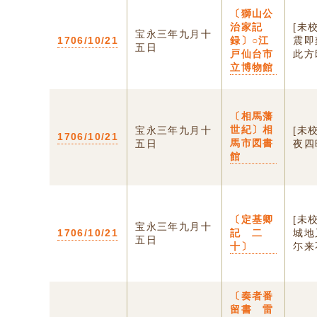
〔獅山公
治家記
[未
宝永三年九月十
1706/10/21
録〕○江
震即
五日
戸仙台市
此方
立博物館
〔相馬藩
世紀〕相
宝永三年九月十
[未
1706/10/21
馬市図書
五日
夜四
館
〔定基卿
[未
宝永三年九月十
1706/10/21
記 二
城地
五日
十〕
尓来
〔奏者番
留書 雷