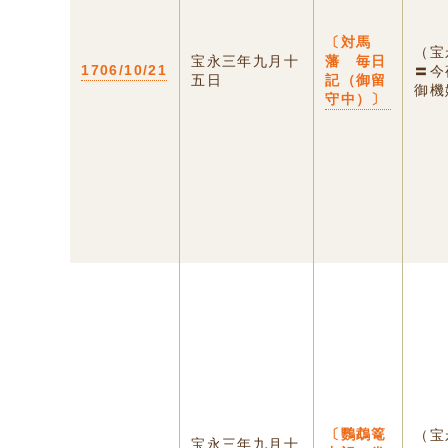
〔対馬
（宝
宝永三年九月十
藩 毎日
1706/10/21
〓今
五日
記（御留
御機
守中）〕
〔鸚鵡篭
（宝
宝永三年九月十