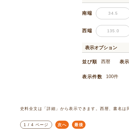
南端
西端
表示オプション
並び順
表
表示件数
史料全文は「詳細」から表示できます。西暦、書名は
1 / 4 ページ
次へ
最後