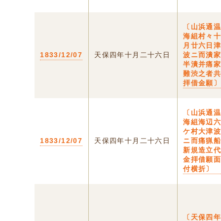
〔山浜通
海組村々
月廿六日
1833/12/07
天保四年十月二十六日
波ニ而潰
半潰并痛
難渋之者
拝借金願
〔山浜通
海組海辺
ケ村大津
1833/12/07
天保四年十月二十六日
ニ而痛猟
新規造立
金拝借願
付横折〕
〔天保四