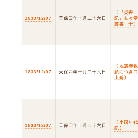
〔『災害
1833/12/07
天保四年十月二十六日
記』玄々
叢書 十
〔地震御
1833/12/07
天保四年十月二十六日
願につき
上覚〕
〔小国年
1833/12/07
天保四年十月二十六日
記〕