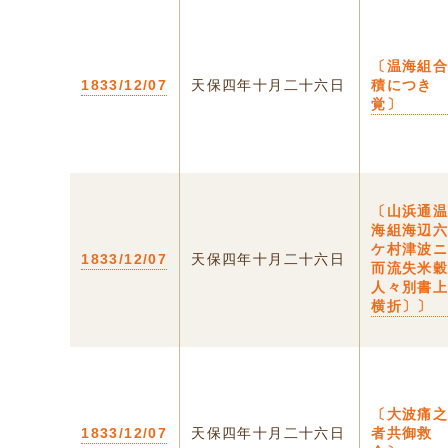
〔温海組
1833/12/07
天保四年十月二十六日
積につき
覚〕
〔山浜通
海組海辺
ケ村津波
1833/12/07
天保四年十月二十六日
而流失米
人々別書
横折〕〕
〔大波痛
1833/12/07
天保四年十月二十六日
者共御救