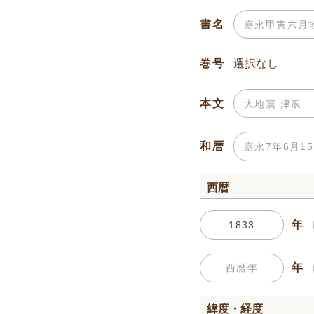
書名
巻号
本文
和暦
西暦
年
年
緯度・経度