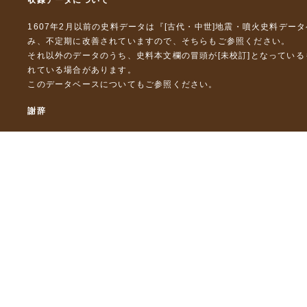
収録データについて
1607年2月以前の史料データは『
[古代・中世]地震・噴火史料デー
み、不定期に改善されていますので、
そちら
もご参照ください。
それ以外のデータのうち、史料本文欄の冒頭が[未校訂]となってい
れている場合があります。
このデータベースについて
もご参照ください。
謝辞
本データベースおよび格納しているテキストデータの一部の作成に
「災害の軽減に貢献するための地震火山観測研究計画」（文部科
「災害の軽減に貢献するための地震火山観測研究計画（第２次）
「災害の軽減に貢献するための地震火山観測研究計画（第３次）
東京大学デジタルアーカイブズ構築事業
本データベースに格納しているテキストデータの一部は，以下のプ
「ひずみ集中帯の重点的調査観測・研究プロジェクト」（文部科学
「都市の脆弱性が引き起こす激甚災害の軽減化プロジェクト」（文
「古代・中世の地震史料の校訂・データベース化と共有型拡張・活用シ
「古代・中世の全地震史料の校訂・電子化と国際標準震度データベース