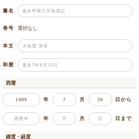
書名
巻号
本文
和暦
西暦
年
月
日から
年
月
日まで
緯度・経度