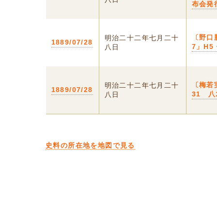
布会発
〔野口
明治二十二年七月二十
1889/07/28
7」H5
八日
〔梅若
明治二十二年七月二十
1889/07/28
31 
八日
史料の所在地を地図で見る