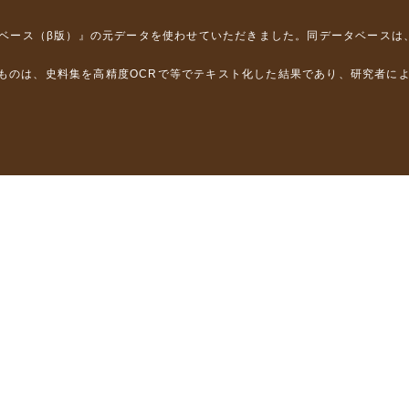
タベース（β版）』
の元データを使わせていただきました。同データベースは
るものは、史料集を高精度OCRで等でテキスト化した結果であり、研究者に
は，以下のプロジェクトの支援を受けました。
学省）
」（文部科学省）
」（文部科学省）
ロジェクトの成果を利用しました。
省委託研究事業、研究代表者 佐竹健治）
部科学省委託研究事業、研究代表者 佐竹健治）
ステムの開発 」（科研費基盤研究(B)18310124、研究代表者 石橋克
構築に関する研究」（科研費基盤研究(A)15201040、研究代表者 石