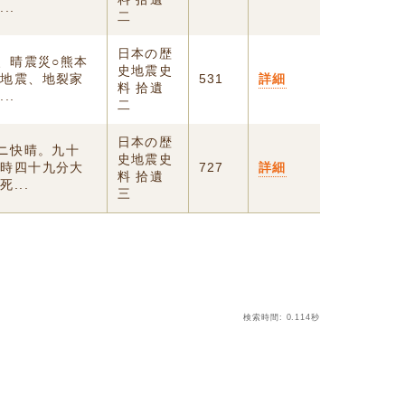
..
二
日本の歴
、晴震災○熊本
史地震史
大地震、地裂家
531
詳細
料 拾遺
..
二
日本の歴
後ニ快晴。九十
史地震史
一時四十九分大
727
詳細
料 拾遺
...
三
検索時間: 0.114秒