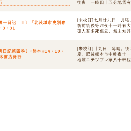
行
後夜十一時四十五分地震有.
[未校訂]七月廿九日 月曜
勝一日記 Ⅲ〕「北茨城市史別巻
筑前筑後等昨夜十一時有
・3・31
覆人畜多死傷云、然未知其.
[未校訂]廿九日 薄晴。
実日記第四巻〕○熊本H14・10・
度。肥後熊本市中昨夜十
八木書店発行
地震ニテツブレ家八十軒程死