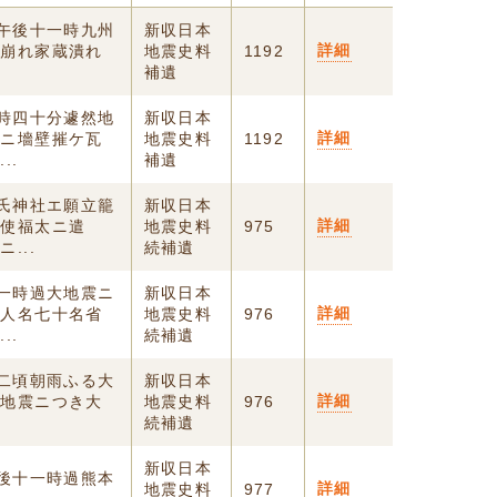
日午後十一時九州
新収日本
詳細
之崩れ家蔵潰れ
地震史料
1192
補遺
一時四十分遽然地
新収日本
詳細
メニ墻壁摧ケ瓦
地震史料
1192
..
補遺
組氏神社エ願立籠
新収日本
詳細
、使福太ニ遣
地震史料
975
...
続補遺
十一時過大地震ニ
新収日本
詳細
、人名七十名省
地震史料
976
..
続補遺
十二頃朝雨ふる大
新収日本
詳細
一地震ニつき大
地震史料
976
続補遺
新収日本
午後十一時過熊本
詳細
地震史料
977