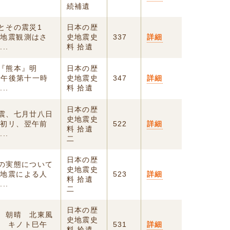
続補遺
震とその震災1
日本の歴
は地震観測はさ
史地震史
337
詳細
..
料 拾遺
 『熊本』明
日本の歴
日午後第十一時
史地震史
347
詳細
..
料 拾遺
日本の歴
地震、七月廿八日
史地震史
動初リ、翌午前
522
詳細
料 拾遺
..
二
日本の歴
害の実態について
史地震史
 地震による人
523
詳細
料 拾遺
..
二
日本の歴
日 朝晴 北東風
史地震史
日 キノト巳午
531
詳細
料 拾遺