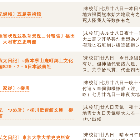
[未校訂]七月廿八日一本
記録帳〕五島美術館
地方福岡熊本始大地震有
死人怪我人等数多有之
[未校訂]去ル廿八日夜十
損害状況並教育景況ニ付報告〕福田
大ニ震フ其勢甚た暴烈為
 大村市立史料館
召飛ヒ石垣崩レ橋梁破損シ.
[未校訂]廿八日 今日原
熊太日記〕○熊本県山鹿町郷土文化
有り。但神酒代壱銭六厘
編S29・7・5日本談義社
ス。荒苧拾弐貫、代金四円ニ
[未校訂]七月廿八日一晩
 家従〕○柳川
付追々奉伺御機嫌候（注
略）七月廿九日一昨夜大地.
[未校訂]廿八日天気 夜
記 つめ所〕○柳川伝習館文庫 柳
地震廿九日天気朝大ふる
館
せい出候
[未校訂]廿八日 晴今日
弘之日記〕東京大学大学史史料室