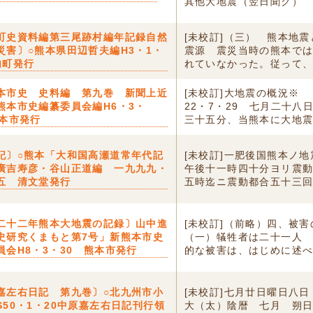
其他大地震（翌日聞ク）
町史資料編第三尾跡村編年記録自然
[未校訂]（三） 熊本地
災害〕○熊本県田辺哲夫編H3・1・
震源 震災当時の熊本で
内町発行
れていなかった。従って、.
本市史 史料編 第九巻 新聞上近
[未校訂]大地震の概況※
熊本市史編纂委員会編H6・3・
22・7・29 七月二十八
熊本市発行
三十五分、当熊本に大地震.
記〕○熊本「大和国高瀬道常年代記
[未校訂]一肥後国熊本ノ
廣吉寿彦・谷山正道編 一九九九・
午後十一時四十分ヨリ震
五 清文堂発行
五時迄ニ震動都合五十三回.
二十二年熊本大地震の記録〕山中進
[未校訂]（前略）四、被
史研究くまもと第7号」新熊本市史
（一）犠牲者は二十一人
員会H8・3・30 熊本市発行
的な被害は、はじめに述べ.
嘉左右日記 第九巻〕○北九州市小
[未校訂]七月廿日曜日八
S50・1・20中原嘉左右日記刊行領
大（太）陰暦 七月 朔