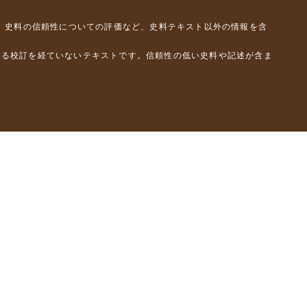
、史料の信頼性についての評価など、史料テキスト以外の情報を含
よる校訂を経ていないテキストです。信頼性の低い史料や記述が含ま
彦）
橋克彦）