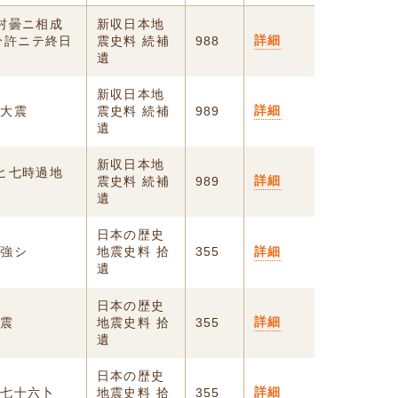
村曇ニ相成
新収日本地
詳細
分許ニテ終日
震史料 続補
988
遺
新収日本地
詳細
亦大震
震史料 続補
989
遺
新収日本地
ヒ七時過地
詳細
震史料 続補
989
遺
日本の歴史
ハ強シ
地震史料 拾
355
詳細
遺
日本の歴史
詳細
地震
地震史料 拾
355
遺
日本の歴史
詳細
雨七十六卜
地震史料 拾
355