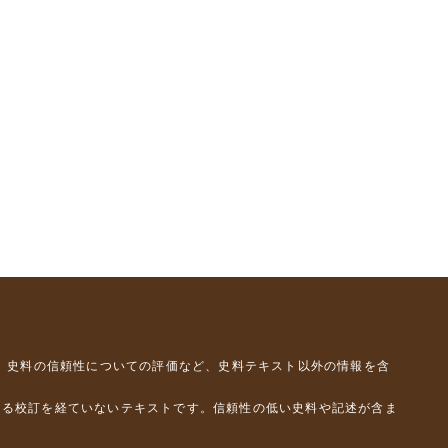
、史料の信頼性についての評価など、史料テキスト以外の情報を含
よる校訂を経ていないテキストです。信頼性の低い史料や記述が含ま