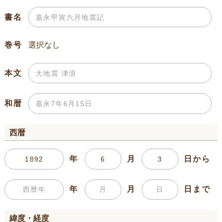
書名
巻号
本文
和暦
西暦
年
月
日から
年
月
日まで
緯度・経度