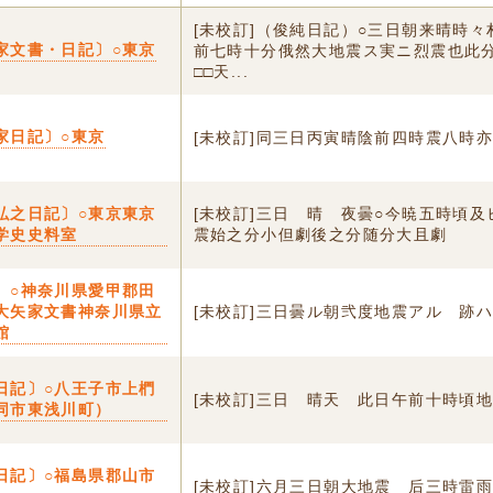
[未校訂]（俊純日記）○三日朝来晴時々
家文書・日記〕○東京
前七時十分俄然大地震ス実ニ烈震也此
□□天...
家日記〕○東京
[未校訂]同三日丙寅晴陰前四時震八時
弘之日記〕○東京東京
[未校訂]三日 晴 夜曇○今暁五時頃及
学史史料室
震始之分小但劇後之分随分大且劇
〕○神奈川県愛甲郡田
大矢家文書神奈川県立
[未校訂]三日曇ル朝弐度地震アル 跡
館
日記〕○八王子市上椚
[未校訂]三日 晴天 此日午前十時頃
同市東浅川町）
日記〕○福島県郡山市
[未校訂]六月三日朝大地震 后三時雷