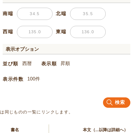
南端
北端
西端
東端
表示オプション
並び順
表示順
表示件数
検索
名は同じものの一覧にリンクします。
書名
本文（...以降は詳細へ）