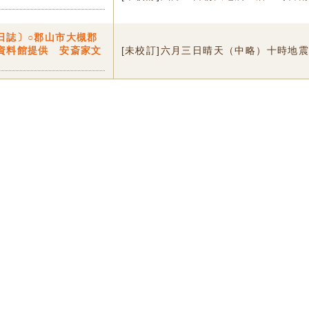
日誌〕○郡山市大槻郡
資料館提供 安斎家文
[未校訂]六月三日晴天（中略）十時地