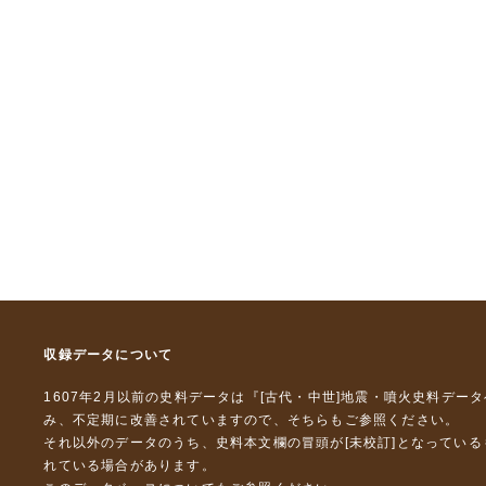
収録データについて
1607年2月以前の史料データは『
[古代・中世]地震・噴火史料デー
み、不定期に改善されていますので、
そちら
もご参照ください。
それ以外のデータのうち、史料本文欄の冒頭が[未校訂]となってい
れている場合があります。