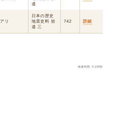
遺
日本の歴史
震アリ
地震史料 拾
742
詳細
遺 三
検索時間: 0.109秒