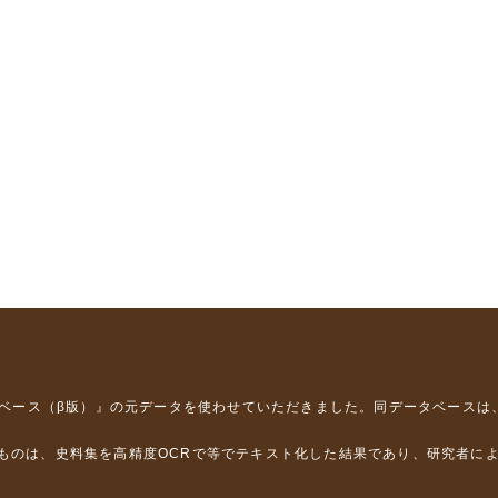
タベース（β版）』
の元データを使わせていただきました。同データベースは
るものは、史料集を高精度OCRで等でテキスト化した結果であり、研究者に