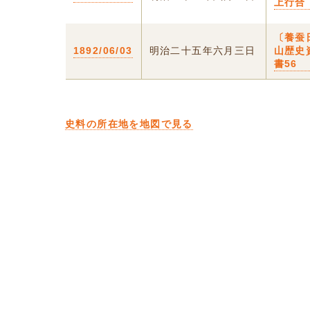
上行合
〔養蚕
1892/06/03
明治二十五年六月三日
山歴史
書56
史料の所在地を地図で見る