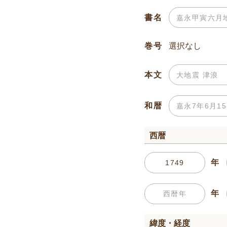
書名
巻号
本文
和暦
西暦
年
年
緯度・経度