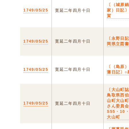
〔（城原
1749/05/25
家）日記〕
寛延二年四月十日
賀
〔永野日
1749/05/25
寛延二年四月十日
岡県立図
〔（島原
1749/05/25
寛延二年四月十日
藩日記〕○
〔大山町誌
鳥取県西
山町大山
1749/05/25
寛延二年四月十日
さん委員
S55・10
大山町