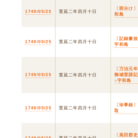
〔部分け〕
1749/05/25
寛延二年四月十日
和島
〔記録書抜
1749/05/25
寛延二年四月十日
宇和島
〔万治元
1749/05/25
御城普請
寛延二年四月十日
○宇和島
〔珍事録〕
1749/05/25
寛延二年四月十日
取
〔高田郡