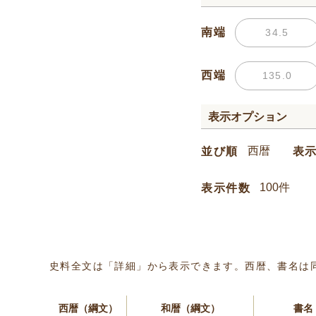
南端
西端
表示オプション
並び順
表
表示件数
史料全文は「詳細」から表示できます。西暦、書名は
西暦（綱文）
和暦（綱文）
書名