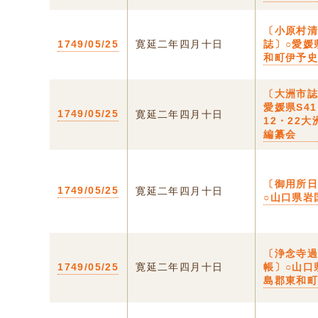
〔小原村
1749/05/25
寛延二年四月十日
誌〕○愛媛
和町伊予
〔大洲市誌
愛媛県S4
1749/05/25
寛延二年四月十日
12・22大
編纂会
〔御用所
1749/05/25
寛延二年四月十日
○山口県岩
〔浄念寺
1749/05/25
寛延二年四月十日
帳〕○山口
島郡東和