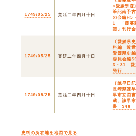
〔藤蔓延
○愛媛県森
筆記南予
1749/05/25
寛延二年四月十日
の会編H5
1 「藤蔓
譜」刊行
〔愛媛県
料編 近
愛媛県史
1749/05/25
寛延二年四月十日
委員会編S
3・31 
発行
〔諫早日記
長崎県諫
1749/05/25
寛延二年四月十日
早市立図
蔵、諫早
書 346
史料の所在地を地図で見る