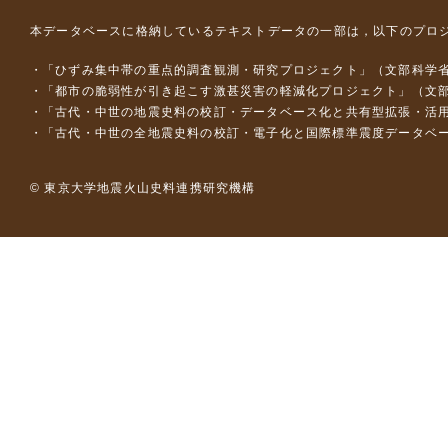
本データベースに格納しているテキストデータの一部は，以下のプロ
「ひずみ集中帯の重点的調査観測・研究プロジェクト」（文部科学省
「都市の脆弱性が引き起こす激甚災害の軽減化プロジェクト」（文部
「古代・中世の地震史料の校訂・データベース化と共有型拡張・活用シス
「古代・中世の全地震史料の校訂・電子化と国際標準震度データベース構
© 東京大学地震火山史料連携研究機構