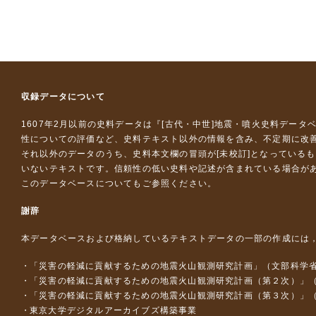
収録データについて
1607年2月以前の史料データは『
[古代・中世]地震・噴火史料データ
性についての評価など、史料テキスト以外の情報を含み、不定期に改
それ以外のデータのうち、史料本文欄の冒頭が[未校訂]となっている
いないテキストです。信頼性の低い史料や記述が含まれている場合が
このデータベースについて
もご参照ください。
謝辞
本データベースおよび格納しているテキストデータの一部の作成には
「災害の軽減に貢献するための地震火山観測研究計画」（文部科学
「災害の軽減に貢献するための地震火山観測研究計画（第２次）」
「災害の軽減に貢献するための地震火山観測研究計画（第３次）」
東京大学デジタルアーカイブズ構築事業