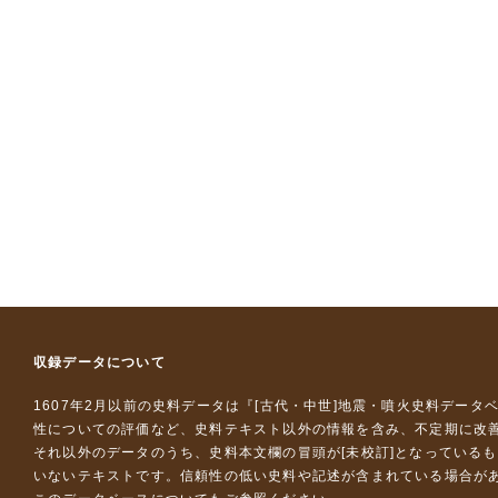
収録データについて
1607年2月以前の史料データは『
[古代・中世]地震・噴火史料データ
性についての評価など、史料テキスト以外の情報を含み、不定期に改
それ以外のデータのうち、史料本文欄の冒頭が[未校訂]となっている
いないテキストです。信頼性の低い史料や記述が含まれている場合が