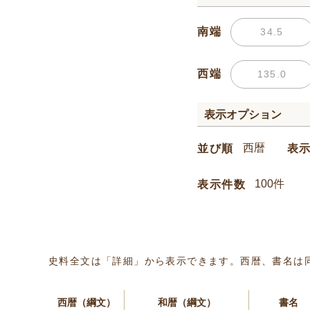
南端
西端
表示オプション
並び順
表
表示件数
史料全文は「詳細」から表示できます。西暦、書名は
西暦（綱文）
和暦（綱文）
書名