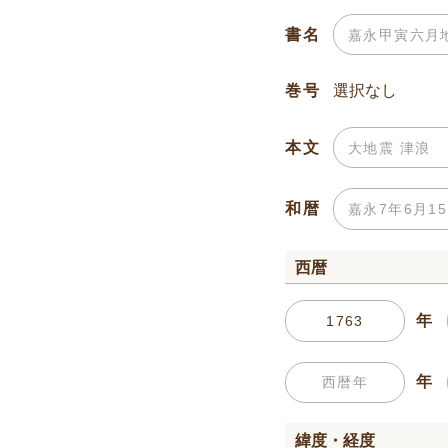
書名
巻号
本文
和暦
西暦
年
年
緯度・経度