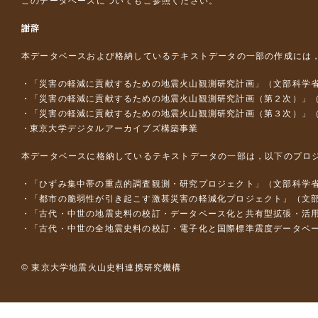
このデータベースについて
もご参照ください。
謝辞
本データベースおよび格納しているテキストデータの一部の作成には
「災害の軽減に貢献するための地震火山観測研究計画」（文部科学
「災害の軽減に貢献するための地震火山観測研究計画（第２次）」
「災害の軽減に貢献するための地震火山観測研究計画（第３次）」
東京大学デジタルアーカイブズ構築事業
本データベースに格納しているテキストデータの一部は，以下のプロ
「ひずみ集中帯の重点的調査観測・研究プロジェクト」（文部科学省
「都市の脆弱性が引き起こす激甚災害の軽減化プロジェクト」（文部
「古代・中世の地震史料の校訂・データベース化と共有型拡張・活用シス
「古代・中世の全地震史料の校訂・電子化と国際標準震度データベース構
© 東京大学地震火山史料連携研究機構