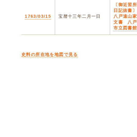
〔御近習
日記抜書〕
1763/03/15
宝暦十三年二月一日
八戸遠山
文書 八
市立図書
史料の所在地を地図で見る