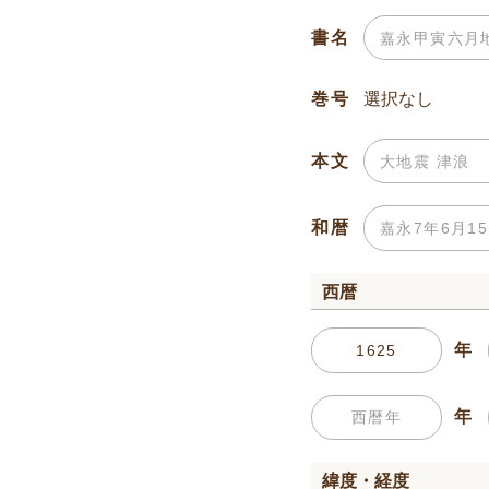
書名
巻号
本文
和暦
西暦
年
年
緯度・経度