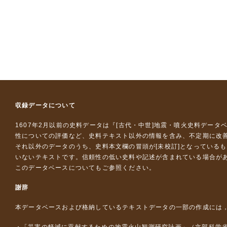
収録データについて
1607年2月以前の史料データは『
[古代・中世]地震・噴火史料データ
性についての評価など、史料テキスト以外の情報を含み、不定期に改
それ以外のデータのうち、史料本文欄の冒頭が[未校訂]となっている
いないテキストです。信頼性の低い史料や記述が含まれている場合が
このデータベースについて
もご参照ください。
謝辞
本データベースおよび格納しているテキストデータの一部の作成には