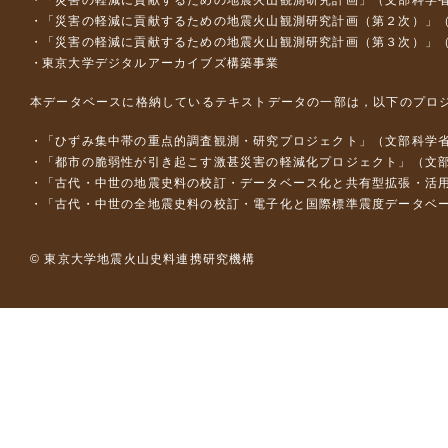
「災害の軽減に貢献するための地震火山観測研究計画」（文部科学
「災害の軽減に貢献するための地震火山観測研究計画（第２次）」
「災害の軽減に貢献するための地震火山観測研究計画（第３次）」
東京大学デジタルアーカイブズ構築事業
本データベースに格納しているテキストデータの一部は，以下のプロ
「ひずみ集中帯の重点的調査観測・研究プロジェクト」（文部科学省
「都市の脆弱性が引き起こす激甚災害の軽減化プロジェクト」（文部
「古代・中世の地震史料の校訂・データベース化と共有型拡張・活用シス
「古代・中世の全地震史料の校訂・電子化と国際標準震度データベース構
© 東京大学地震火山史料連携研究機構