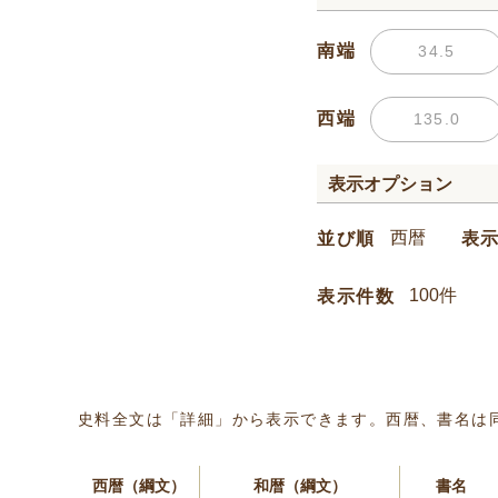
南端
西端
表示オプション
並び順
表
表示件数
史料全文は「詳細」から表示できます。西暦、書名は
西暦（綱文）
和暦（綱文）
書名